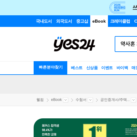
국내도서
외국도서
중고샵
eBook
크레마클럽
C
빠른분야찾기
베스트
신상품
이벤트
바이백
매
웰컴
eBook
수험서
공인중개사/주택...