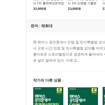
사 1차 출제예상문제집
사 1차 단원별 기출문
사
부동산학개론
제집 부동산학개론
32,000
원
23,000
원
2
편저 :
채희대
現 해커스 공인중개사 민법 및 민사특별법 강사
서 오랜 시간 민법 및 민사특별법 강의를 이어
흥미로운 스토리텔링으로 생생하게 풀어내어 수
로 널리 알려져 있다. 이해 요...
작가의 다른 상품