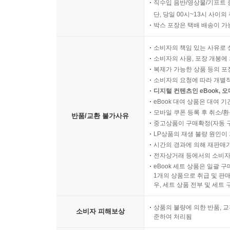
직수입 음반/영상물/기프트 
단, 당일 00시~13시 사이
박스 포장은 택배 배송이 가
소비자의 책임 있는 사유로 
소비자의 사용, 포장 개봉에 
복제가 가능한 상품 등의 포장을 
소비자의 요청에 따라 개별
디지털 컨텐츠인 eBook, 
eBook 대여 상품은 대여 기
모바일 쿠폰 등록 후 취소/환
반품/교환 불가사유
중고상품이 구매확정(자동 
LP상품의 재생 불량 원인이 기
시간의 경과에 의해 재판매가
전자상거래 등에서의 소비자
eBook 세트 상품은 일괄 
1개의 상품으로 취급 및 판매
우, 세트 상품 전부 및 세트
상품의 불량에 의한 반품, 교
소비자 피해보상
준하여 처리됨