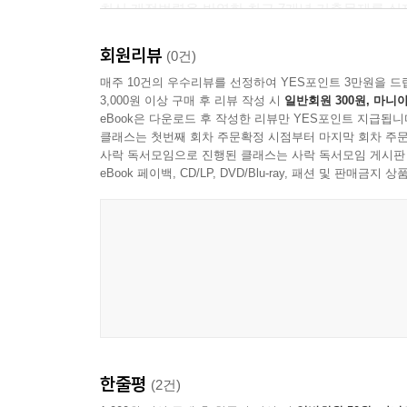
최신 개정법령을 반영한 최근 7개년 기출문제를 실
회원리뷰
2. 상세한 해설은 물론 각 지문의 OX를 표시한 친
(0건)
1) 각 지문의 해설마다 표시된 OX로 해당 지문의 
매주 10건의 우수리뷰를 선정하여 YES포인트 3만원을 드
3,000원 이상 구매 후 리뷰 작성 시
일반회원 300원, 마니아
2) 상세하고 정확한 해설과, 풍부한 관련 법령, 판
eBook은 다운로드 후 작성한 리뷰만 YES포인트 지급됩니
3) 시험 총평과 모든 문제에 대한 난이도 및 출제
클래스는 첫번째 회차 주문확정 시점부터 마지막 회차 주문
사락 독서모임으로 진행된 클래스는 사락 독서모임 게시판
3. 오답은 피하고 정답은 찾아내는 [문제풀이가 빨
eBook 페이백, CD/LP, DVD/Blu-ray, 패션 및 판매금
정답의 핵심이 되는 키워드를 찾아내는 ‘문제풀이가
4. [모바일 자동 채점+무료 합격 예측 서비스]로 자신
교재 내 QR코드를 통해 자동으로 점수를 계산할 수
[공인중개사 합격을 위한 해커스만의 추가 학습 콘텐츠 - 
1. 문제풀이가 빨라지는 키워드 체크노트(부록)
2. 모바일 자동 채점+무료 합격 예측 서비스
한줄평
(2건)