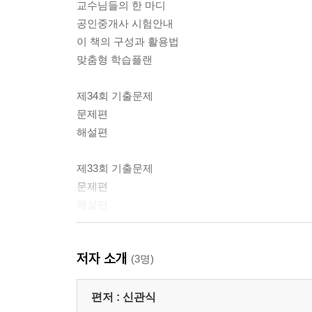
교수님들의 한 마디
공인중개사 시험안내
이 책의 구성과 활용법
맞춤형 학습플랜
제34회 기출문제
문제편
해설편
제33회 기출문제
문제편
해설편
제32회 기출문제
저자 소개
문제편
(3명)
해설편
편저 :
신관식