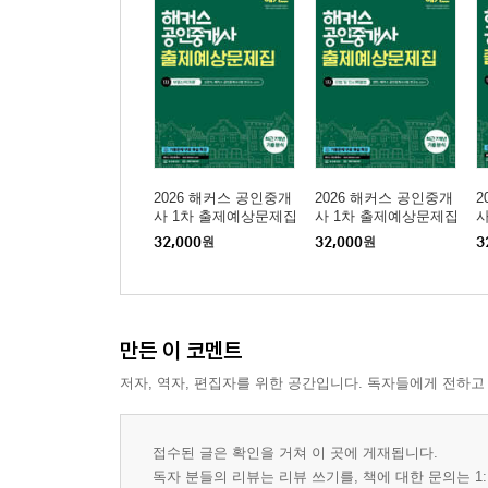
2026 해커스 공인중개
2026 해커스 공인중개
2
사 1차 출제예상문제집
사 1차 출제예상문제집
사
부동산학개론
민법 및 민사특별법(양
민
32,000
원
32,000
원
3
민)
희
만든 이 코멘트
저자, 역자, 편집자를 위한 공간입니다. 독자들에게 전하고
접수된 글은 확인을 거쳐 이 곳에 게재됩니다.
독자 분들의 리뷰는 리뷰 쓰기를, 책에 대한 문의는 1: