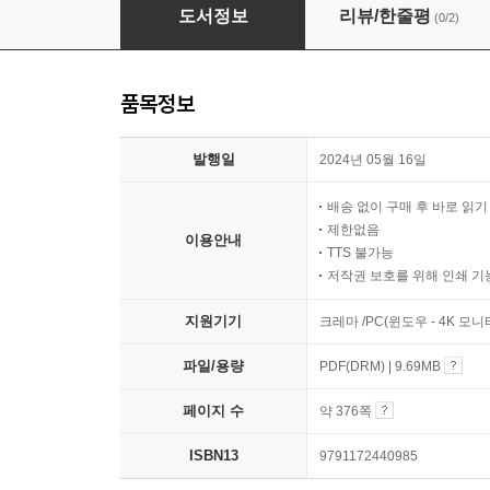
2024 해커스 공인중개사 1차 7일완성 회차별 
도서정보
리뷰/한줄평
(0/2)
품목정보
발행일
2024년 05월 16일
배송 없이 구매 후 바로 읽
제한없음
이용안내
TTS 불가능
저작권 보호를 위해 인쇄 기
지원기기
크레마 /PC(윈도우 - 4K 모
파일/용량
PDF(DRM) | 9.69MB
페이지 수
약 376쪽
ISBN13
9791172440985