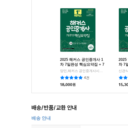
2025 해커스 공인중개사 1
202
차 7일완성 핵심요약집 + 7
차 7
개년 기출분석 민법 및 민사
개년
양민,해커스 공인중개사시험 연구소 공편저
|
특별법
론
4건
18,000
원
15,3
배송/반품/교환 안내
배송 안내