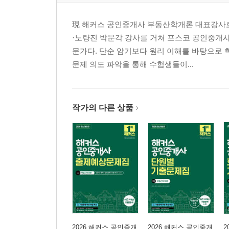
제31회 기출문제
문제편
現 해커스 공인중개사 부동산학개론 대표강사로
해설편
·노량진 박문각 강사를 거쳐 포스코 공인중개사
문가다. 단순 암기보다 원리 이해를 바탕으로 
제30회 기출문제
문제 의도 파악을 통해 수험생들이...
문제편
해설편
제29회 기출문제
작가의 다른 상품
문제편
해설편
제28회 기출문제
문제편
해설편
2026 해커스 공인중개
2026 해커스 공인중개
2