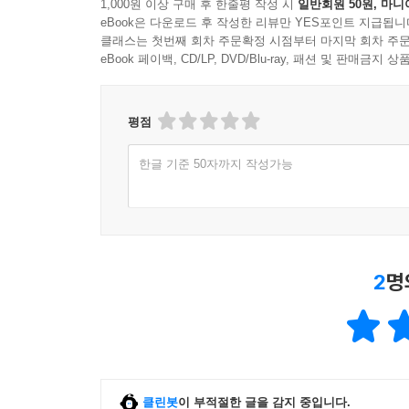
[공인중개사 1위 해커스] 한경 비즈니스 선정 202
1,000원 이상 구매 후 한줄평 작성 시
일반회원 50원, 마니
eBook은 다운로드 후 작성한 리뷰만 YES포인트 지급됩니
클래스는 첫번째 회차 주문확정 시점부터 마지막 회차 주문
eBook 페이백, CD/LP, DVD/Blu-ray, 패션 및 판매금
평점
한글 기준 50자까지 작성가능
2
명
클린봇
이 부적절한 글을 감지 중입니다.