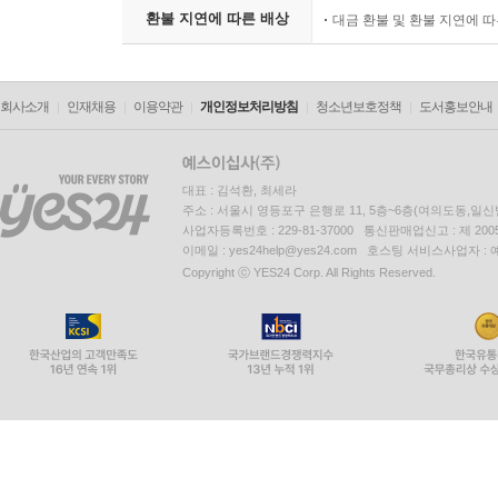
환불 지연에 따른 배상
대금 환불 및 환불 지연에 
회사소개
인재채용
이용약관
개인정보처리방침
청소년보호정책
도서홍보안내
대표 : 김석환, 최세라
주소 : 서울시 영등포구 은행로 11, 5층~6층(여의도동,일신
사업자등록번호 : 229-81-37000 통신판매업신고 : 제 200
이메일 : yes24help@yes24.com 호스팅 서비스사업자 :
Copyright ⓒ YES24 Corp. All Rights Reserved.