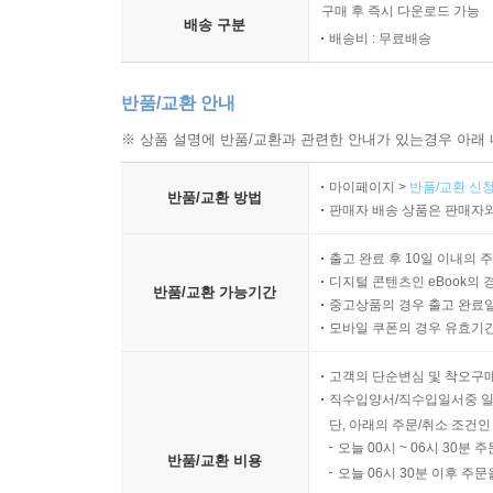
구매 후 즉시 다운로드 가능
배송 구분
배송비 : 무료배송
반품/교환 안내
※ 상품 설명에 반품/교환과 관련한 안내가 있는경우 아래 
마이페이지 >
반품/교환 신청
반품/교환 방법
판매자 배송 상품은 판매자와
출고 완료 후 10일 이내의 
디지털 콘텐츠인 eBook의 
반품/교환 가능기간
중고상품의 경우 출고 완료일
모바일 쿠폰의 경우 유효기간(
고객의 단순변심 및 착오구
직수입양서/직수입일서중 일
단, 아래의 주문/취소 조건인
오늘 00시 ~ 06시 30분 
반품/교환 비용
오늘 06시 30분 이후 주문