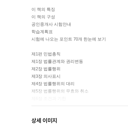
이 책의 특징
이 책의 구성
공인중개사 시험안내
학습계획표
시험에 나오는 포인트 70개 한눈에 보기
제1편 민법총칙
제1장 법률관계와 권리변동
제2장 법률행위
제3장 의사표시
제4장 법률행위의 대리
제5장 법률행위의 무효와 취소
제6장 조건과 기한
제2편 물권법
상세 이미지
제1장 총설