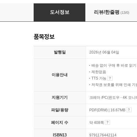
2026 해커스 공인중개사 1차 출제예상문제집 민
도서정보
리뷰/한줄평
(13/0)
품목정보
발행일
2026년 06월 04일
배송 없이 구매 후 바로 읽
제한없음
이용안내
TTS 가능
저작권 보호를 위해 인쇄 기
지원기기
크레마 /PC(윈도우 - 4K 모
파일/용량
PDF(DRM) | 16.67MB
페이지 수
약 408쪽
ISBN13
9791176442114