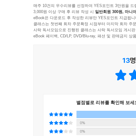
2. 70개 출제포인트로 출제 가능성 높은 문제만 집중
매주 10건의 우수리뷰를 선정하여 YES포인트 3만원을 드
3,000원 이상 구매 후 리뷰 작성 시
일반회원 300원, 마니아
최근 7개년 기출문제를 심층 분석하여 출제 가능성
eBook은 다운로드 후 작성한 리뷰만 YES포인트 지급됩니
클래스는 첫번째 회차 주문확정 시점부터 마지막 회차 주문
3. 정확하고 꼼꼼한 해설을 통해 확실한 이해 가능!
사락 독서모임으로 진행된 클래스는 사락 독서모임 게시판
정확하고 상세한 해설과 문제와 관련된 판례/법조문
eBook 페이백, CD/LP, DVD/Blu-ray, 패션 및 판매금
4. A+/B+/C+로 구분된 출제예상문제를 풀며 전략
13
명
출제비중과 빈도에 따라 모든 문제를 중요도 A+/B
5. 3주 완성 및 자기주도 학습계획표로 효율적인 학
개인의 학습방법과 속도에 따라 3주 완성 학습계획
[동차 합격을 위한 해커스만의 추가 학습 콘텐츠 - 해커스
별점별로 리뷰를 확인해 보세
1. 본 교재 인강
2. 기출문제 무료 해설 특강
0%
3. 무료 학습자료
0%