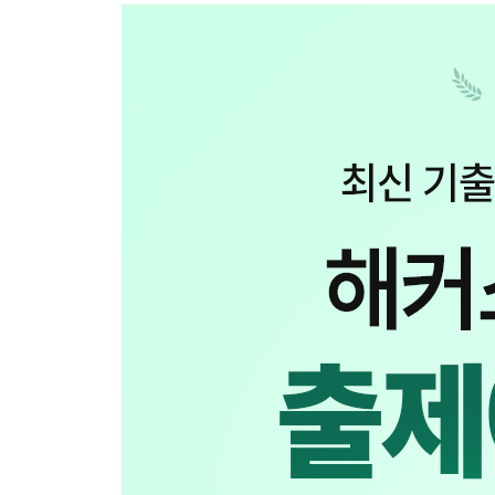
제2장 물권의 변동
제3장 점유권
제4장 소유권
제5장 용익물권
제6장 담보물권
제3편 계약법
제1장 계약총론
제2장 계약각론(매매/교환/임대차)
제4편 민사특별법
제1장 주택임대차보호법
제2장 상가건물 임대차보호법
제3장 가등기담보 등에 관한 법률
제4장 집합건물의 소유 및 관리에 관한 법률
제5장 부동산 실권리자명의 등기에 관한 법률
[책 속의 책] 해설집