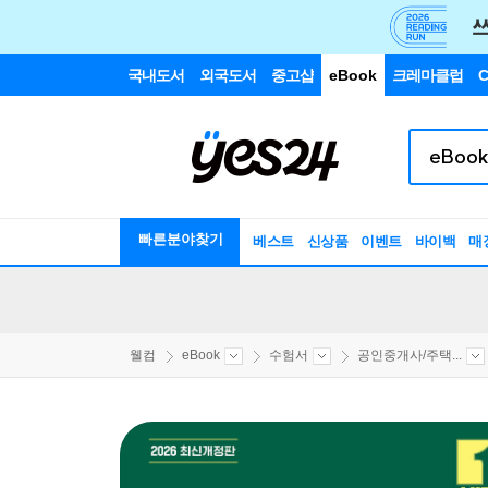
국내도서
외국도서
중고샵
eBook
크레마클럽
C
빠른분야찾기
베스트
신상품
이벤트
바이백
매
웰컴
eBook
수험서
공인중개사/주택...