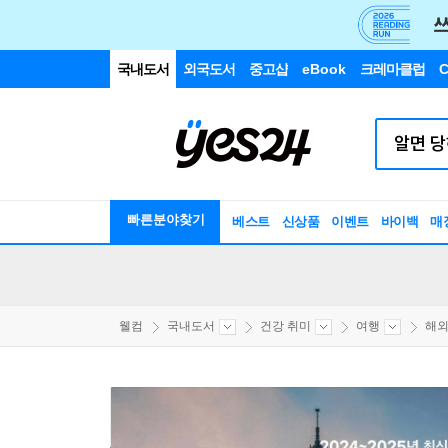
국내도서
외국도서
중고샵
eBook
크레마클럽
C
빠른분야찾기
베스트
신상품
이벤트
바이백
매
웰컴
국내도서
건강 취미
여행
해