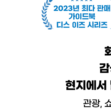
파리 구역별 MAP
파리 추천 일정
에펠탑 & 앵발리드
개선문 & 샹젤리제
루브르 & 튈르리
팔레 루아얄 & 오페라
SPECIAL PAGE
명품 쇼핑 노하우
시테섬 & 라탱 지구
생제르맹데프레 & 오르세
레 알 & 보부르
마레 지구
생마르탱 운하와 그 주변
SPECIAL PAGE
19구 & 20구 산책
몽마르트르
몽파르나스
베르시 & 톨비악
불로뉴숲과 그 주변