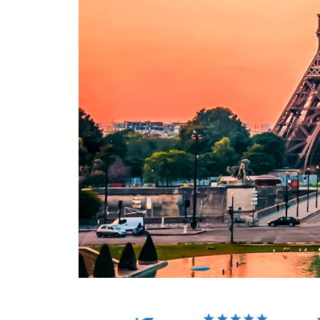
1789~1804년-프랑스 대혁명 시대의 파리
1804~1852년-나폴레옹 시대의 파리
나폴레옹 승전의 역사
04 왕정 복고와 대변혁기
1814~1852년-왕정 복고와 산업혁명 시대의 파리
1852~1870년-나폴레옹 3세 시대의 파리
05 벨 에포크와 현대 프랑스
19세기 말~20세기 초-벨 에포크 시대의 파리
1920년대~1940년대-아방가르드 시대의 파리
SPECIAL PAGE
아방가르드 시대로 떠나는 예술 &
제2차 세계대전 이후~현재-현대의 파리
SPECIAL PAGE
시간과 비용을 아껴주는, 파리 뮤
●PARIS AREA GUIDE 파리 지역 가이드