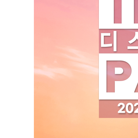
SPECIAL PAGE
프랑스에서 세금 환급받기
●파리의 날씨 & 축제
●알아두면 무척 쓸모 있는 프랑스 역사 속 파리 건축
01 갈리아, 프랑크 왕국, 그리고 프랑스의 건국
BC 1세기~AD 5세기-로마 정복기의 파리
5세기 후반~14세기 초-중세시대의 파리
노트르담 대성당 관람 포인트
생트샤펠 관람 포인트
02 전제군주의 등장과 절대왕정
1328~1589년-발루아 왕조 시대의 파리
1589~1789년-부르봉 왕조 시대의 파리
03 프랑스 대혁명과 나폴레옹