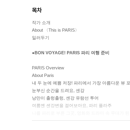
목차
작가 소개
About 〈This is PARIS〉
일러두기
●BON VOYAGE! PARIS 파리 여행 준비
PARIS Overview
About Paris
내 두 눈에 예쁨 저장! 파리에서 가장 아름다운 뷰 
눈부신 순간을 드려요, 센강
낭만이 출렁출렁, 센강 유람선 투어
여름엔 센강변을 걸어보아요, 파리 플라주
나를 파리로 부른 그곳, 영화와 드라마 속 무대가 된
●파리 음식 & 쇼핑 탐구일기