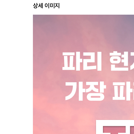
상세 이미지
문화를 마시다, 커피
달콤한 건 못 참지! 디저트
프랑스 여행은 ‘빵심’으로! 빵
파리 초보자를 위한, 프랑스 요리
아는 만큼 맛있다! 프랑스 각지 명물 구루메
프랑스 요리에 맛을 더하는 기본 상식
프랑스 식당 에티켓
SPECIAL PAGE
미식가들의 바이블, 미슐랭 가이
200년째 세계 최고! 와인
원하고 바라고 갖고 싶던 그것, 편집숍 & 빈티지숍
파리 길거리 쇼핑의 꽃, 약국 & 화장품 쇼핑
쟁이자! 슈퍼마켓 & 마트
보기만 해도 기분 좋은, 디자인 소품 & 기념품
파리지앵 룩 따라잡기, 프렌치 시크 감성 브랜드
실속파 여행자들의 선택, 아웃렛 vs 스톡
빈티지한 파리의 휴일, 벼룩시장