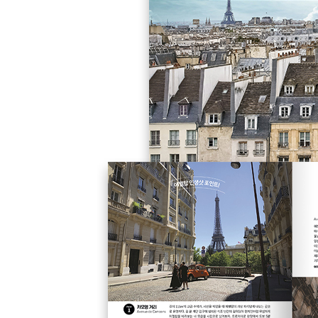
ILE-DE-FRANCE 퐁텐블로
SPECIAL PAGE
바르비종
HAUTS-DE-FRANCE 샹티이
NORMANDIE 지베르니
NORMANDIE 몽생미셸
SPECIAL PAGE
옹플뢰르 & 에트르타
Index
★맵북(별책부록)
MAP 1 파리 전도
MAP 2~10 파리 상세 지도
파리 메트로·RER·트램 노선도
베르사유 MAP
오베르쉬르우아즈 MAP
퐁텐블로 MAP
샹티이 MAP