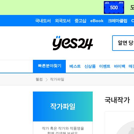
국내도서
외국도서
중고샵
eBook
크레마클럽
C
빠른분야찾기
베스트
신상품
이벤트
바이백
매
웰컴
작가파일
국내작가
작가파일
작가 혹은 작가와 작품명을
함께 검색해 보세요.