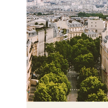
생제르맹데프레 & 오르세
레 알 & 보부르
마레 지구
생마르탱 운하와 그 주변
SPECIAL PAGE 19구 & 20구 산책
몽마르트르
몽파르나스
베르시 & 톨비악
불로뉴숲과 그 주변
몽소 공원과 그 주변
SPECIAL PAGE 테마파크
PARIS TRANSPORTATION 파리 교통 가이드
우리나라 & 유럽에서 파리 가기
공항에서 시내 가기
파리의 시내 교통
SPECIAL PAGE 시티 투어 버스