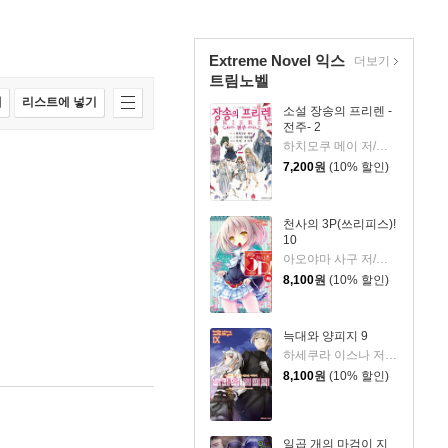
Extreme Novel 익스
더보기
트림노벨
매
리스트에 넣기
소설 장송의 프리렌 -
전주- 2
하치모쿠 메이 저/야마다 카네히토 원저/아베 츠카사 그림
7,200
원
(10% 할인)
천사의 3P(쓰리피스)!
10
아오야마 사구 저/팅클 그림
8,100
원
(10% 할인)
늑대와 양피지 9
하세쿠라 이스나 저/아야쿠라 쥬우 그림/박소영 역
8,100
원
(10% 할인)
일곱 개의 마검이 지