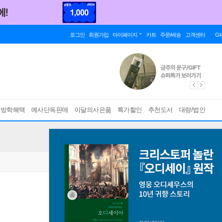
로그인
회원가입
마이페이지
카트
주문/배송
고객센터
Gl
름방학혜택
예사단독판매
이달의사은품
특가할인
추천도서
대량/법인