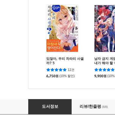
있잖아, 우리 차라리 사귈
남자 금지 게
까? 5
내가 해야 할 
12건
6,750
원
(10% 할인)
9,900
원
(10%
일곱 개의 마검이 지배한다 3
도서정보
리뷰/한줄평
(6/8)