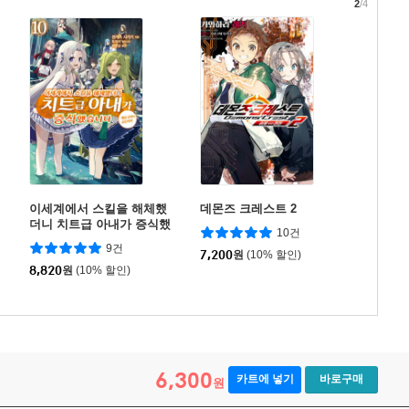
2
/4
이세계에서 스킬을 해체했
데몬즈 크레스트 2
더니 치트급 아내가 증식했
10건
습니다 10
9건
7,200
원
(10% 할인)
8,820
원
(10% 할인)
6,300
카트에 넣기
바로구매
원