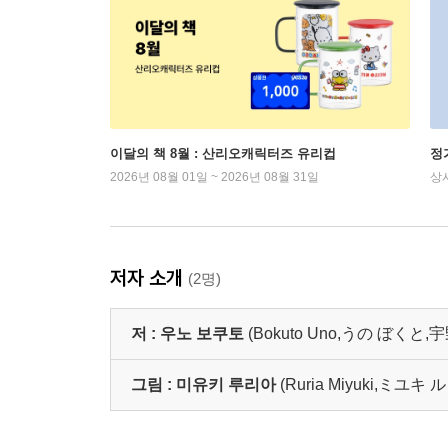
이달의 책 8월 : 산리오캐릭터즈 유리컵
정
2026년 08월 01일 ~ 2026년 08월 31일
상
저자 소개
(2명)
저 :
우노 보쿠토
(Bokuto Uno,うの ぼくと,
그림 :
미유키 루리아
(Ruria Miyuki,ミユキ 