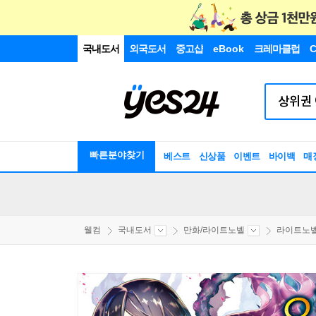
국내도서
외국도서
중고샵
eBook
크레마클럽
C
빠른분야찾기
베스트
신상품
이벤트
바이백
매
웰컴
국내도서
만화/라이트노벨
라이트노