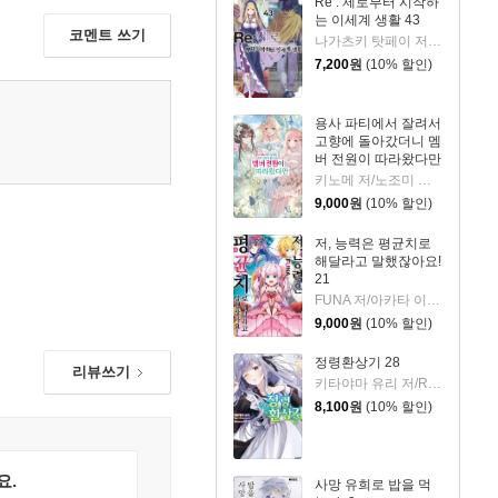
Re : 제로부터 시작하
는 이세계 생활 43
코멘트 쓰기
나가츠키 탓페이 저/오츠카 신이치로 그림
7,200
원
(10% 할인)
용사 파티에서 잘려서
고향에 돌아갔더니 멤
버 전원이 따라왔다만
5
키노메 저/노조미 그림/박정철 역
9,000
원
(10% 할인)
저, 능력은 평균치로
해달라고 말했잖아요!
21
FUNA 저/아카타 이츠키 그림/조민정 역
9,000
원
(10% 할인)
정령환상기 28
리뷰쓰기
키타야마 유리 저/Riv 그림/이소정 역
8,100
원
(10% 할인)
요.
사망 유희로 밥을 먹