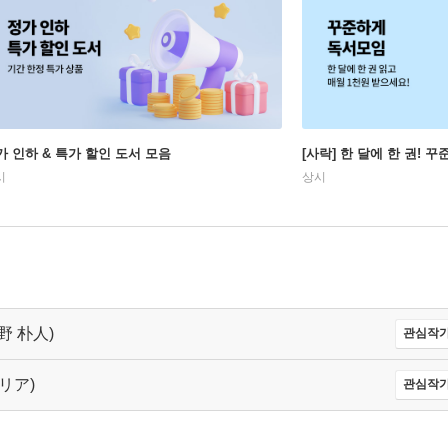
가 인하 & 특가 할인 도서 모음
[사락] 한 달에 한 권! 
시
상시
宇野 朴人)
관심작가
ルリア)
관심작가