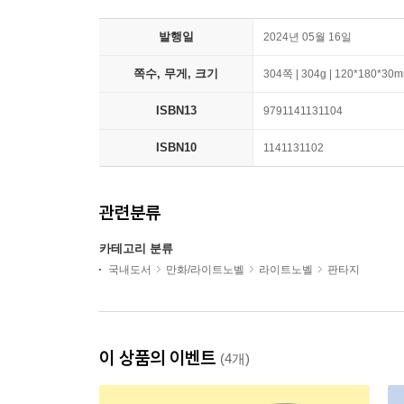
발행일
2024년 05월 16일
쪽수, 무게, 크기
304쪽 | 304g | 120*180*30
ISBN13
9791141131104
ISBN10
1141131102
관련분류
카테고리 분류
국내도서
만화/라이트노벨
라이트노벨
판타지
이 상품의 이벤트
(4개)