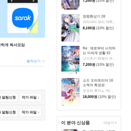
7,200
원
(10% 할인)
정령환상기 28
키타야마 유리 저/Riv 그림/이소정 역
8,100
원
(10% 할인)
꾸준하게 독서모임
Re : 제로부터 시작하
는 이세계 생활 42
나가츠키 탓페이 저/오츠카 신이치로 그림
펼쳐보기
7,200
원
(10% 할인)
소드 오라토리아 16
소책자 특장판
오모리 후지노 저/하이무라 키요타카 그림/김민재 역
18,000
원
(10% 할인)
 알림신청
작가 파일
 알림신청
작가 파일
이 분야 신상품
더보기