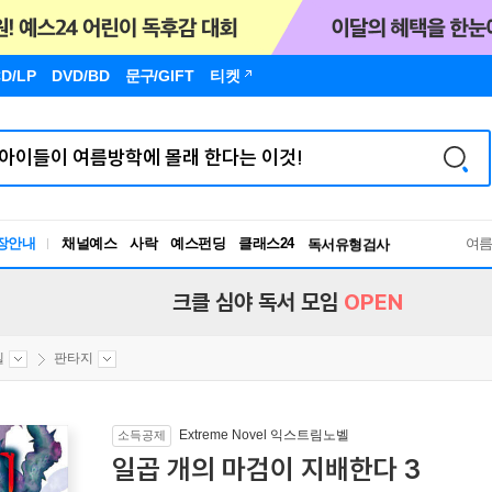
D/LP
DVD/BD
문구
/GIFT
티켓
장안내
채널예스
사락
예스펀딩
클래스24
독서유형검사
여
RBTI Lab
독서유형검사
크클 심야 독서 모임
OPEN
벨
판타지
Extreme Novel 익스트림노벨
소득공제
일곱 개의 마검이 지배한다 3