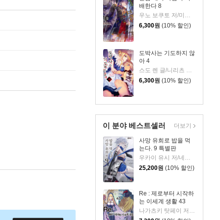
배한다 8
우노 보쿠토 저/미유키 루리아 그림
6,300
원
(10% 할인)
도박사는 기도하지 않
아 4
스도 렌 글/니리츠 그림/정혜원 역
6,300
원
(10% 할인)
이 분야 베스트셀러
더보기
사망 유희로 밥을 먹
는다. 9 특별판
우카이 유시 저/네코메타루 그림/이희경 역
25,200
원
(10% 할인)
Re : 제로부터 시작하
는 이세계 생활 43
나가츠키 탓페이 저/오츠카 신이치로 그림