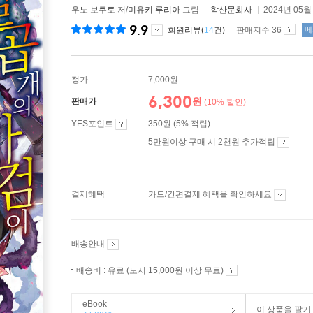
우노 보쿠토
저/
미유키 루리아
그림
학산문화사
2024년 05월
9.9
회원리뷰(
14
건)
판매지수 36
베
정가
7,000원
6,300
원
판매가
(10% 할인)
YES포인트
350원 (5% 적립)
5만원이상 구매 시 2천원 추가적립
결제혜택
카드/간편결제 혜택을 확인하세요
배송안내
배송비 : 유료 (도서 15,000원 이상 무료)
eBook
이 상품을 팔기