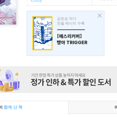
4,500원
김은성 작가
친필 메시지 수록
---------------
[예스리커버]
빵야 TRIGGER
들이
함께 산 책