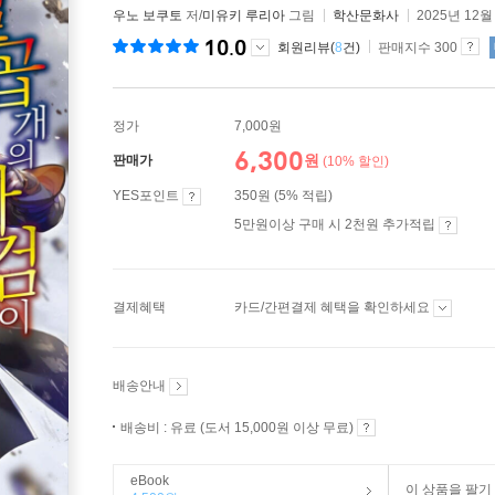
우노 보쿠토
저/
미유키 루리아
그림
학산문화사
2025년 12월
10.0
회원리뷰(
8
건)
판매지수 300
정가
7,000원
6,300
원
판매가
(10% 할인)
YES포인트
350원 (5% 적립)
5만원이상 구매 시 2천원 추가적립
결제혜택
카드/간편결제 혜택을 확인하세요
배송안내
배송비 : 유료 (도서 15,000원 이상 무료)
eBook
이 상품을 팔기