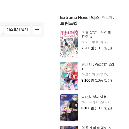
Extreme Novel 익스
더보기
트림노벨
매
리스트에 넣기
소설 장송의 프리렌 -
전주- 2
하치모쿠 메이 저/야마다 카네히토 원저/아베 츠카사 그림
7,200
원
(10% 할인)
천사의 3P(쓰리피스)!
10
아오야마 사구 저/팅클 그림
8,100
원
(10% 할인)
늑대와 양피지 9
하세쿠라 이스나 저/아야쿠라 쥬우 그림/박소영 역
8,100
원
(10% 할인)
일곱 개의 마검이 지