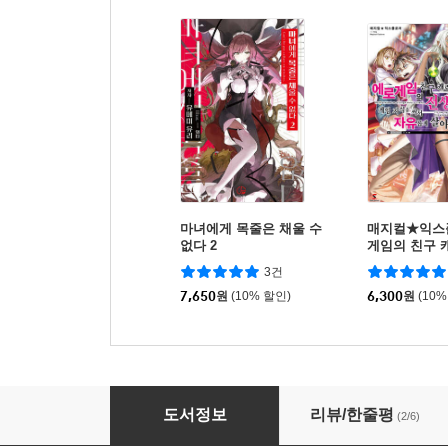
마녀에게 목줄은 채울 수
매지컬★익스
없다 2
게임의 친구 
했지만, 게임
3건
자유롭게 살아
7,650
원
(10% 할인)
6,300
원
(10%
일곱 개의 마검이 지배한다 7
도서정보
리뷰/한줄평
(2/6)