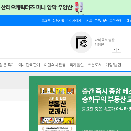
로그인
회원가입
마이페이지
카트
주문/배송
고객센터
Gl
젊은 작가
예사단독판매
이달의사은품
특가할인
추천도서
대량/법인