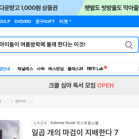
D/LP
DVD/BD
문구
/GIFT
티켓
독서유형검사
장안내
채널예스
사락
예스펀딩
클래스24
RBTI Lab
독서유형검사
크클 심야 독서 모임
OPEN
벨
판타지
Extreme Novel 익스트림노벨
소득공제
일곱 개의 마검이 지배한다 7