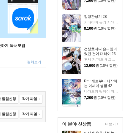
7,200
원
(10% 할인)
정령환상기 28
키타야마 유리 저/Riv 그림/이소정 역
8,100
원
(10% 할인)
꾸준하게 독서모임
전생했더니 슬라임이
었던 건에 대하여 23
후세 저/미츠바 그림/이소정 역
펼쳐보기
12,600
원
(10% 할인)
Re : 제로부터 시작하
는 이세계 생활 42
나가츠키 탓페이 저/오츠카 신이치로 그림
7,200
원
(10% 할인)
 알림신청
작가 파일
 알림신청
작가 파일
이 분야 신상품
더보기