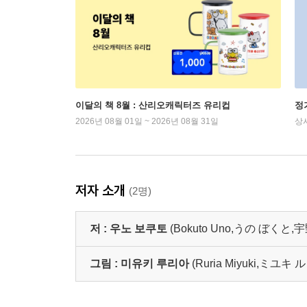
이달의 책 8월 : 산리오캐릭터즈 유리컵
정
2026년 08월 01일 ~ 2026년 08월 31일
상
저자 소개
(2명)
저 :
우노 보쿠토
(Bokuto Uno,うの ぼくと,
그림 :
미유키 루리아
(Ruria Miyuki,ミユキ 