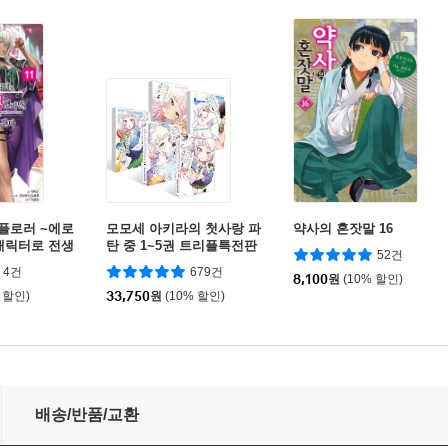
플로러 ~에로
모모세 아키라의 첫사랑 파
약사의 혼잣말 16
캐릭터로 전생
탄 중 1~5권 트리플특전판
52건
 지식을 써서
세트
4건
679건
간다~ 11
8,100
원
(10% 할인)
 할인)
33,750
원
(10% 할인)
배송/반품/교환