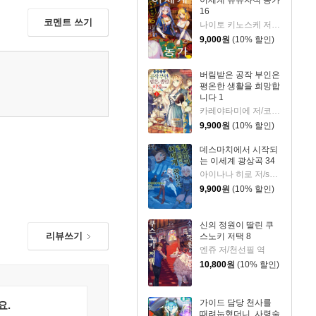
이세계 유유자적 농가
16
코멘트 쓰기
나이토 키노스케 저/야스모 그림/JYH 역
9,000
원
(10% 할인)
버림받은 공작 부인은
평온한 생활을 희망합
니다 1
카레야타미에 저/코마다 하치 그림
9,900
원
(10% 할인)
데스마치에서 시작되
는 이세계 광상곡 34
아이나나 히로 저/shri,나가하마 메구미 그림/박경용 역
9,900
원
(10% 할인)
신의 정원이 딸린 쿠
리뷰쓰기
스노키 저택 8
엔쥬 저/천선필 역
10,800
원
(10% 할인)
가이드 담당 천사를
요.
때려눕혔더니, 사령술