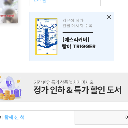
4,500원
김은성 작가
친필 메시지 수록
---------------
[예스리커버]
빵야 TRIGGER
들이
함께 산 책