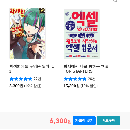
3
/4
학생회에도 구멍은 있다! 1
회사에서 바로 통하는 엑셀
2
FOR STARTERS
22건
26건
6,300
원
(10% 할인)
15,300
원
(10% 할인)
6,300
카트에 넣기
바로구매
원