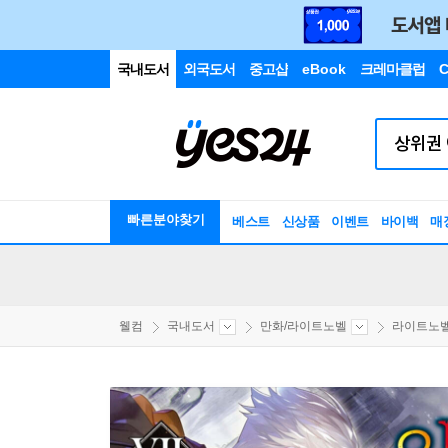
국내도서
외국도서
중고샵
eBook
크레마클럽
C
빠른분야찾기
베스트
신상품
이벤트
바이백
매
웰컴
국내도서
만화/라이트노벨
라이트노