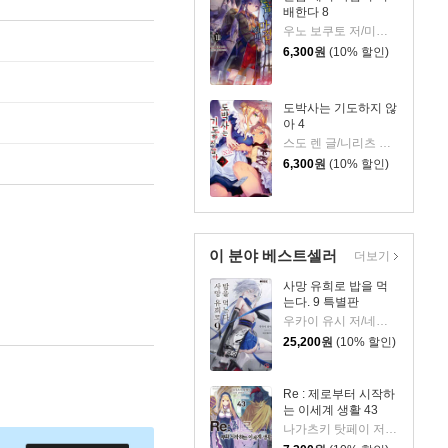
배한다 8
우노 보쿠토 저/미유키 루리아 그림
6,300
원
(10% 할인)
도박사는 기도하지 않
아 4
스도 렌 글/니리츠 그림/정혜원 역
6,300
원
(10% 할인)
이 분야 베스트셀러
더보기
사망 유희로 밥을 먹
는다. 9 특별판
우카이 유시 저/네코메타루 그림/이희경 역
25,200
원
(10% 할인)
Re : 제로부터 시작하
는 이세계 생활 43
나가츠키 탓페이 저/오츠카 신이치로 그림