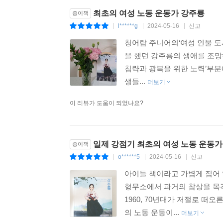
시위를 펼치며 여공들이 여성으로서 그리고 노동자로
최초의 여성 노동 운동가 강주룡
종이책
l******g
2024-05-16
신고
|
|
|
회사의 일원인 노동자로서 정당한 대우를 요구하
청어람 주니어의‘여성 인물 
강주룡의 이야기를 만나 보세요.
을 했던 강주룡의 생애를 조
침략과 광복을 위한 노력’부분
《일제 강점기 최초의 여성 노동 운동가 강주룡》
생들...
더보기
전개된 평원고무공장 파업을 소개하는 ‘그때 그 사건
운동가 이병희를 소개하는 ‘인물 키워드’, 여성 노
이 리뷰가 도움이 되었나요?
강주룡을 폭넓게 이해할 수 있어요.
청어람주니어 블로그(https://blog.naver.co
일제 강점기 최초의 여성 노동 운동가
종이책
있습니다. 인물 관계도, 낱말 퍼즐, 독서 퀴즈, 독
o******5
2024-05-16
신고
|
|
|
아이들 책이라고 가볍게 집어 
‘여성 인물 도서관’ 시리즈를 소개합니다
형무소에서 과거의 참상을 목격
1960, 70년대가 저절로 떠
1. 왜 여성 인물일까요?
의 노동 운동이...
더보기
옛날에는 유교 사상 때문에 자기 목소리를 낼 수 없는