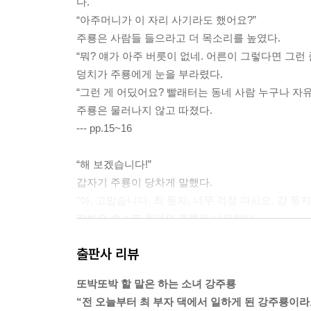
다.
“아주머니가 이 자리 사기라도 했어요?”
주룡은 사람들 들으라고 더 목소리를 높였다.
“뭐? 얘가 아주 버릇이 없네. 어른이 그렇다면 그런
덩치가 주룡에게 눈을 부라렸다.
“그런 게 어딨어요? 빨래터는 동네 사람 누구나 자유
주룡은 물러나지 않고 따졌다.
--- pp.15~16
“해 보겠습니다!”
갑자기 주룡이 당차게 말했다.
“아, 고맙습니다. 최 동지, 너무 걱정 마시오. 강 
전빈은 숙소로 돌아와 주룡을 나무랐다.
“부인, 어쩌자고 나서는 게요. 지금이라도 못 하겠
출판사 리뷰
“서방님, 걱정하지 말아요. 나 잘 해낼게요. 해 보
“그건 남자인 내가 하면 될 일이오. 당신은 그냥 가만
또박또박 할 말은 하는 소녀 강주룡
“독립운동에 남자 여자가 따로 있나요? 예전엔 몰랐
“전 오늘부터 최 부자 댁에서 일하게 된 강주룡이라
--- pp.46~47