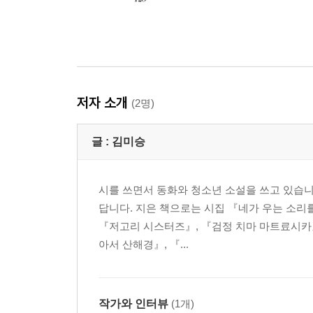
저자 소개
(2명)
글 :
김미승
시를 쓰면서 동화와 청소년 소설을 쓰고 있습니
답니다. 지은 책으로는 시집 『네가 우는 소리
『저고리 시스터즈』, 『검정 치마 마트료시카』
아서 산해경』, 『...
작가와 인터뷰
(1개)