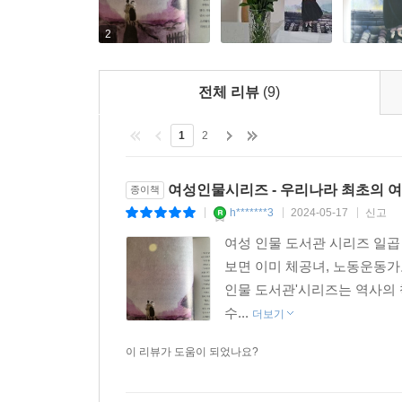
주룡은 고된 환경에서 적은 돈을 받으며 힘들게 
2
고무공장 사장들은 공장 직원들의 임금을 깎으려고 
임금 삭감에 반대하는 시위를 했지요.
전체 리뷰
(9)
그러던 어느 날, 평원고무공장 사장이 일방적으로 
1
2
없다고 생각했어요. 주룡은 여공 파업단을 꾸려 공
여공들의 굳은 의지를 보여 주기 위해 노력했지요.
여성인물시리즈 - 우리나라 최초의 여
종이책
우리나라 최초의 고공 시위, 을밀대 지붕 위 노동 
h*******3
2024-05-17
신고
|
|
|
“내가 권리를 포기해서 다른 사람에게까지 피해를 줄
여성 인물 도서관 시리즈 일곱
보면 이미 체공녀, 노동운동가
여공들은 끝까지 버텼지만 사장은 일본 경찰을 
인물 도서관'시리즈는 역사의 
흩어졌지요. 하지만 주룡은 포기하지 않고 홀로 을
수...
더보기
주룡은 을밀대 지붕 위에서 큰 소리로 외쳤어요. 
이 리뷰가 도움이 되었나요?
일제 강점기는 고무 공업이 성장하며 많은 고무공
지역의 고무공장 노동자들에 비해 낮은 임금을 받