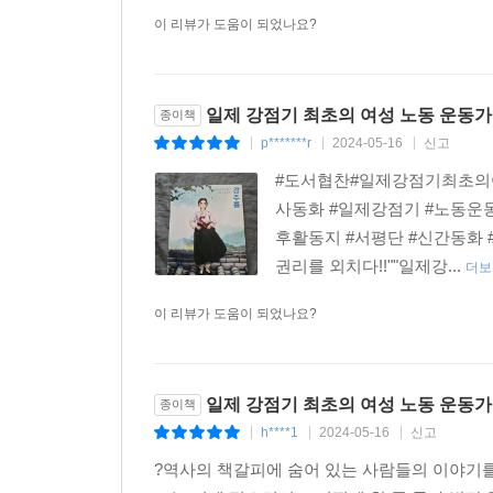
활동하며 자신의 삶을 개척해 나간 여성들이 있었어
이 리뷰가 도움이 되었나요?
재미있게 풀어 동화로 엮었어요.
2. 다른 인물 이야기와 무엇이 다를까요?
일제 강점기 최초의 여성 노동 운동가
종이책
인물이 살던 시대와 역사적 사건을 연대기적 구
p*******r
2024-05-16
신고
|
|
|
분야에서 두각을 드러냈는지, 어떤 점에서 뛰어났는
#도서협찬#일제강점기최초의여
사동화 #일제강점기 #노동운동
3. 인물 이야기로 어떻게 역사 공부를 할 수 있을까
후활동지 #서평단 #신간동화 
이야기 앞에 ‘인물 관계도’와 ‘연표’를 넣어 인물
권리를 외치다!!""일제강...
더보
시대의 역사적 사건을 알려 주는 ‘그때 그 사건’, 
순으로 볼 수 있는 ‘한눈에 살펴보기’를 넣었어요.
이 리뷰가 도움이 되었나요?
일제 강점기 최초의 여성 노동 운동가
종이책
h****1
2024-05-16
신고
|
|
|
?역사의 책갈피에 숨어 있는 사람들의 이야기를