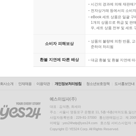
시간의 경과에 의해 재판매가
전자상거래 등에서의 소비자
eBook 세트 상품은 일괄 
1개의 상품으로 취급 및 판매
우, 세트 상품 전부 및 세트
상품의 불량에 의한 반품, 교
소비자 피해보상
준하여 처리됨
환불 지연에 따른 배상
대금 환불 및 환불 지연에 
회사소개
인재채용
이용약관
개인정보처리방침
청소년보호정책
도서홍보안내
대표 : 김석환, 최세라
주소 : 서울시 영등포구 은행로 11, 5층~6층(여의도동,일신
사업자등록번호 : 229-81-37000 통신판매업신고 : 제 200
이메일 : yes24help@yes24.com 호스팅 서비스사업자 :
Copyright ⓒ YES24 Corp. All Rights Reserved.