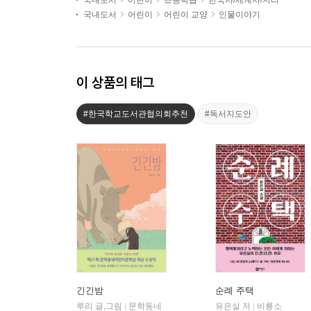
국내도서
어린이
초등학습
한국사/세계사/지리
국내도서
어린이
어린이 교양
인물이야기
이 상품의 태그
#한국학교도서관협의회추천
#독서지도안
긴긴밤
순례 주택
루리 글,그림
문학동네
유은실 저
비룡소
|
|