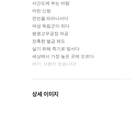
서간도에 부는 바람
어린 신랑
전빈을 따라나서다
여성 독립군이 되다
평원고무공장 여공
잔혹한 벌금 제도
살기 위해 죽기로 맞서다
세상에서 가장 높은 곳에 오르다
여기, 사람이 있습니다!
그때 그 사건 #노동_운동 #평원고무공장_파업
인물 키워드 #노동 운동가
상세 이미지
한눈에 살펴보기 #여성_노동_운동_역사