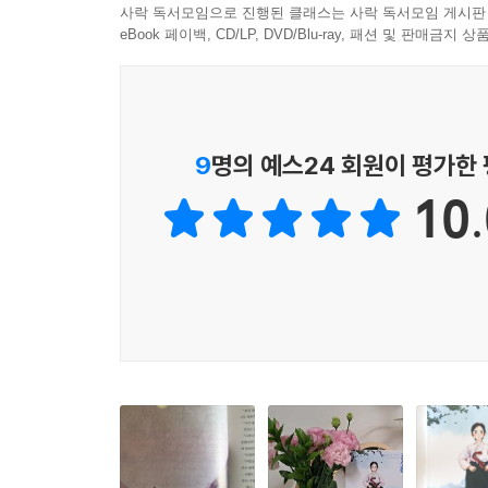
아프다는 소식이 전해졌어요. 주룡은 서둘러 남편
사락 독서모임으로 진행된 클래스는 사락 독서모임 게시판
“옳소!”
주룡을 경찰에 고발했어요. 감옥에 갇힌 주룡은
eBook 페이백, CD/LP, DVD/Blu-ray, 패션 및 판매금
“더는 종노릇할 수 없어!”
돌아왔어요.
마흔아홉 명의 여공이 뜻을 함께했다.
평원고무공장 여공 강주룡
--- p.99
“경험은 없지만 신체는 건강합니다. 열심히 하겠습
9
명의 예스24 회원이 평가한
10.
주룡의 집안은 여전히 가난했고, 사람들은 주룡을
가난한 살림은 나아지지 않았지요. 어느 날, 병원에
평양으로 향한 주룡은 평원고무공장 여공이 되었지
사람들은 고무공장 여공들이 돈을 잘 벌 거라고 
작업반장이 여공을 희롱하고 괴롭혔지만 여공들은 
깎였어요. 그래서 여공들은 열심히 일해도 돈을 벌
여공 파업단 주동자 강주룡
“임금 삭감을 철회할 때까지 우리 같이 투쟁합시다.