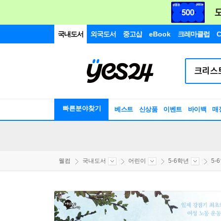
국내도서
외국도서
중고샵
eBook
크레마클럽
C
빠른분야찾기
베스트
신상품
이벤트
바이백
매
웰컴
국내도서
어린이
5-6학년
5-