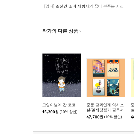
[읽다]
조선인 소녀 제빵사의 꿈이 부푸는 시간
작가의 다른 상품
고양이별에 간 코코
중등 교과연계 역사소
설/일제강점기 필독서
설
15,300
원
(10% 할인)
세트
47,700
원
(10% 할인)
4