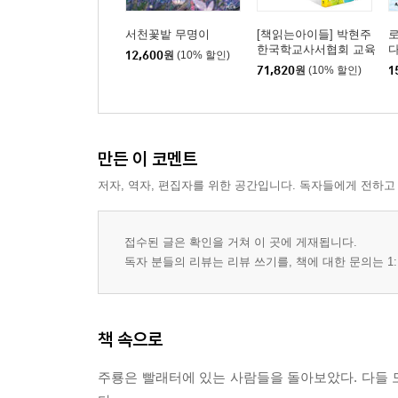
서천꽃밭 무명이
[책읽는아이들] 박현주
로
한국학교사서협회 교육
12,600
원
(10% 할인)
국장 추천 초등 5~6학
71,820
원
(10% 할인)
1
년 세트
만든 이 코멘트
저자, 역자, 편집자를 위한 공간입니다. 독자들에게 전하고
접수된 글은 확인을 거쳐 이 곳에 게재됩니다.
독자 분들의 리뷰는 리뷰 쓰기를, 책에 대한 문의는 1:
책 속으로
주룡은 빨래터에 있는 사람들을 돌아보았다. 다들 모른