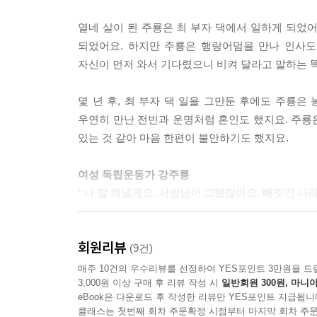
열네 살이 된 주룡은 최 부자 댁에서 일하게 되었어
주룡은 평원고무공장 모집 공고를 보았으니 기왕이면
되었어요. 하지만 주룡은 행랑어멈을 만나 인사
는 기대감에 가족들이 떠올랐다. 주룡은 집을 떠나오
자신이 먼저 와서 기다렸으니 비켜 달라고 말하는 
“모집 공고를 보고 왔습니다.”
평원고무공장에 도착한 주룡은 경비원이 심드렁하게
몇 년 후, 최 부자 댁 일을 그만둔 후에도 주룡은
의 남자가 자리에 앉아 있었다.
우연히 만난 전빈과 운명처럼 혼인도 했지요. 주룡
“여공 모집 공고를 보고 왔습니다.”
있는 것 같아 마음 한편이 불안하기도 했지요.
“경험은 있나?”
남자는 주룡을 흘낏 한 번 쳐다보더니 물었다.
여성 독립운동가 강주룡
“경험은 없지만 신체는 건강합니다. 열심히 하겠습니
“나 잘 해낼게요. 서방님이 그랬잖아요. 빼앗긴 나
주룡은 전단지에서 봤던 조건을 떠올리며 말했다. 
“좋아. 내일부터 출근하시오.”
행복한 생활도 잠시, 어느 날 전빈은 주룡에게 
--- p.63
회원리뷰
주룡은 남편과 함께 대한통의부 독립군 부대에서 
(9건)
도우며 독립운동 작전에 참여했어요. 주룡은 여자도
매주 10건의 우수리뷰를 선정하여 YES포인트 3만원을 드
“여러분, 오늘 사장의 통보문 보셨지요? 지금 우
3,000원 이상 구매 후 리뷰 작성 시
일반회원 300원, 마니아
작업 시간은 더 늘리고 임금은 십칠 퍼센트 깎는다고
eBook은 다운로드 후 작성한 리뷰만 YES포인트 지급됩니
하지만 남편은 주룡에게 집에 가 있으라고 했어요. 
여러분 생각은 어떻습니까?”
클래스는 첫번째 회차 주문확정 시점부터 마지막 회차 주문