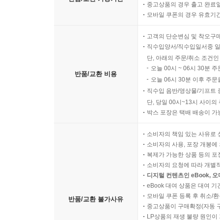
중고상품의 경우 출고 완료일
모바일 쿠폰의 경우 유효기간(
고객의 단순변심 및 착오구
직수입양서/직수입일서중 일
단, 아래의 주문/취소 조건인
오늘 00시 ~ 06시 30분 
반품/교환 비용
오늘 06시 30분 이후 주문
직수입 음반/영상물/기프트 
단, 당일 00시~13시 사이
박스 포장은 택배 배송이 가
소비자의 책임 있는 사유로 
소비자의 사용, 포장 개봉에 
복제가 가능한 상품 등의 포장을 
소비자의 요청에 따라 개별
디지털 컨텐츠인 eBook, 
eBook 대여 상품은 대여 기
모바일 쿠폰 등록 후 취소/환
반품/교환 불가사유
중고상품이 구매확정(자동 
LP상품의 재생 불량 원인이 기