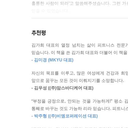
훌륭한 사람이 되라’고 말씀해주셨습니다. 그런 가
얻을 수 있었습니다.
보통 사람들은 1등을 하려면 뼈를 깎는 노력과 시간
을 높여주는 환경을 선택해야 한다. 대학교 때도, 
필자는 인생의 매순간 충실하게 살다가, 트레이
등 할 수 있는 환경을 갖추면, 기세가 쭉쭉 뻗어나
추천평
생물학적으로 차이가 큽니다. 팔과 다리의 각도가 
을 1등으로 만들어줄 무기다. 잊지 말자. 이 모든
지금의 피트니스 산업은 이러한 차이점을 고려하
다.
김가희 대표의 열정 넘치는 삶이 피트니스 전문
생리불순이나 여드름, 체중 정체와 같은 부작용을
--- p.127
믿습니다. 이 책을 쓴 김가희 대표와 더불어 이 책
식단을 1년 내내 유지한 적이 있습니다. 보디빌더 
- 김미경 (MKYU 대표)
연상케 했습니다.
회사와 나는 비즈니스 관계다. 비즈니스는 윈윈할 때 
잘하면, 회사는 그만큼의 보상을 제공한다. 못하면 
자신의 목표를 이루고, 많은 여성에게 건강과 희
“왜 몸매 관리를 열심히 할수록 건강은 더 나빠지는 
판으로 받아들이고 멋진 결과를 만들기를 바란다. 
앞으로 꿈꾸는 모든 것이 이뤄지기를 소망합니다.
‘도전’으로 받아들일지, 나를 뽑아먹는 ‘이용’으로 
- 김우성 ((주)맘스바디케어 대표)
필자는 이런 피트니스 방법에 의구심을 가졌고, 미
--- p.173
있었습니다. 여성의 몸은 여성의 몸을 깊이 공부
“부정을 긍정으로, 안되는 것을 가능하게!” 평소
자유롭게 만들겠다는 꿈이 있습니다. 어떻게 필자
통째로 바꾸는 것도 가능하 리라 믿습니다. 피트니스
‘좋은 회사에서 위대한 기업으로!’ 직원들과 새롭게
이루며 살 수 있었는지 생생한 스토리가 이 책에 
- 박주형 ((주)비엠코퍼레이션 대표)
는 30명 규모가 되었다. 지점장도 생기고 직원들이
되기를 바랍니다.
를 겪었지만 ‘클레어 피트니스’는 연매출 10억을 