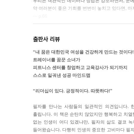
우리는 객관적인 데이터나 정답은 강조하면서, 눈에
약 여러분이 좋은 기회를 번번이 놓치고 있다면, 마
--- p.66
이 책을 읽고 있는 독자 분이 ‘1등을 하기 위해 가장
출판사 리뷰
게 되뇌이세요. 그럼 안 될 것 같은 두려움이 사라지
--- p.89
“내 꿈은 대한민국 여성을 건강하게 만드는 것이다!
트레이너를 꿈꾼 소녀가
원하는 게 있다면 ‘가서 만나라’는 스승님의 가르침
피트니스 센터를 창업하고 교육강사가 되기까지
륭한 사람들을 만나서 배우고 성장했다. 공부보다 1
스스로 일궈낸 성공 마인드맵
있지 말아야 한다. 황금 인맥은 내가 만드는 것이지 
위해 쓰는 방법이다. 여러분도 꼭 실천하길 바란다.
“리더십이 있다. 긍정적이다. 따뜻하다!”
--- p.107
필자를 만나는 사람들의 일관적인 의견입니다. 
드디어 취업에 성공했다. 나는 고등학교 이후로 면접
흘립니다. 이 책은 순탄치 않았지만 행복하고 치
다. ‘내가 봐도 나를 당연히 뽑겠다.’ 그 정도로 
없는 인생이 어디 있겠냐만, 필자의 삶도 결코 녹
상대가 거부할 수 없는 포인트를 꼭 찾아내기를 바란
들어왔습니다. 다행히 인생의 중요한 고비마다 필자는
--- p.116