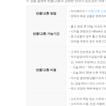
※ 상품 설명에 반품/교환과 관련한 안내가 있는경우 아래 
마이페이지 >
반품/교환 신청
반품/교환 방법
판매자 배송 상품은 판매자와
출고 완료 후 10일 이내의 
디지털 콘텐츠인 eBook의 
반품/교환 가능기간
중고상품의 경우 출고 완료일
모바일 쿠폰의 경우 유효기간(
고객의 단순변심 및 착오구
직수입양서/직수입일서중 일
단, 아래의 주문/취소 조건인
오늘 00시 ~ 06시 30분 
반품/교환 비용
오늘 06시 30분 이후 주문
직수입 음반/영상물/기프트 
단, 당일 00시~13시 사이
박스 포장은 택배 배송이 가
소비자의 책임 있는 사유로 
소비자의 사용, 포장 개봉에 