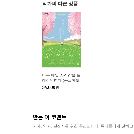
작가의 다른 상품
02 대한민국 최고급 피트니스 센터로 가자
03 입사 3개월 만에 전 지점 매출 1등을 하다
04 신입 트레이너, 10년 차 선배들 앞에서 강의하다
05 뼈를 묻고 싶었던 첫 회사, 급여가 밀리다
06 피트니스 대회 이력 10줄만 만들자
07 생리주기 트레이닝? 이게 정답이구나!
08 식단, 월경, 배변, 수면까지 알려주자
4장 월 90만 원 알바생에서, 연매출 10억 CEO가 
나는 매일 자신감을 트
레이닝한다 (큰글자도
01 24살 김가희가 21살 남편을 만나다
서)
34,000
원
02 여성 전용 피트니스 센터를 하면 정말 망할까?
03 평생직장을 꿈꾸다 내가 사업을 하기로 결심한 
04 승승장구, 클레어 피트니스 1호점에서 3호점까
05 코로나로 영업정지라니, 피가 마르는 6주
만든 이 코멘트
06 눈물을 머금고 1호점 이수역점을 정리하다
저자, 역자, 편집자를 위한 공간입니다. 독자들에게 전하고
07 첫 사업 실패로 얻은 인생 교훈