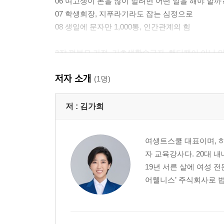
06 여고생이 돈을 많이 벌려면 어떤 일을 해야 할까
07 학생회장, 지푸라기라도 잡는 심정으로
08 생일에 문자만 1,000통, 인간관계의 힘
2장 편부모 가정, 기초생활수급자, 핸디캡이 아닌 
저자 소개
01 4등급이 어떻게 수시에 합격했을까?
(1명)
02 백화점에서 만난 사람들
03 부모님 도장을 몰래 훔쳐서 자퇴하다
저 :
김가희
04 대한민국 최고의 마사지 전문가가 될 거야
05 수석 1등으로 대학을 졸업하다
여생트스쿨 대표이며, 하버
06 내 인생을 바꾼 금두환 선생님
자 교육강사다. 20대 내
07 김연아 선수가 받은 대통령 인재상을 지방대생 
19년 서른 살에 여성 
08 황금 인맥은 부지런한 두 발에서 만들어진다
어웰니스’ 주식회사로 법
3장 운명처럼 여성 생리주기 트레이닝을 만나다
01 물리치료사 급여가 정말로 200만 원인가요?