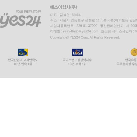
대표 : 김석환, 최세라
주소 : 서울시 영등포구 은행로 11, 5층~6층(여의도동,일신
사업자등록번호 : 229-81-37000 통신판매업신고 : 제 200
이메일 : yes24help@yes24.com 호스팅 서비스사업자 :
Copyright ⓒ YES24 Corp. All Rights Reserved.