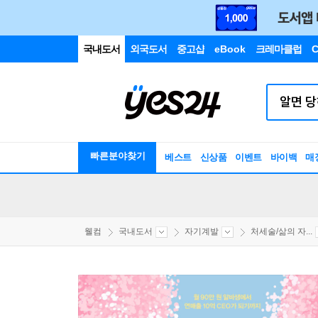
국내도서
외국도서
중고샵
eBook
크레마클럽
C
빠른분야찾기
베스트
신상품
이벤트
바이백
매
웰컴
국내도서
자기계발
처세술/삶의 자...