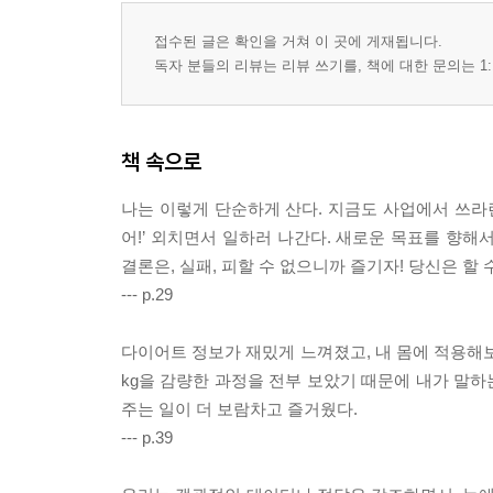
08 강의할 수 있어야 진짜 스펙이다
접수된 글은 확인을 거쳐 이 곳에 게재됩니다.
독자 분들의 리뷰는 리뷰 쓰기를, 책에 대한 문의는 1:
5장 모든 여성이 건강해지는 날까지, 아름답고 치
01 세계의 피트니스 문화를 섭렵하다
책 속으로
02 전 세계 No.1 여성 피트니스 전문가 김가희
03 나는 할 수 있다, 나는 할 수 있다
나는 이렇게 단순하게 산다. 지금도 사업에서 쓰라린
04 18시간 몰입하는 나만의 비법
어!’ 외치면서 일하러 나간다. 새로운 목표를 향해
05 나는 세상에서 다이어트가 제일 쉽다
결론은, 실패, 피할 수 없으니까 즐기자! 당신은 할 
06 믿어주는 만큼 성장한다
--- p.29
07 여생트스쿨, 좋은 회사에서 위대한 기업으로
08 대한민국 여성의 웰니스한 삶을 위해서
다이어트 정보가 재밌게 느껴졌고, 내 몸에 적용해보
kg을 감량한 과정을 전부 보았기 때문에 내가 말
주는 일이 더 보람차고 즐거웠다.
--- p.39