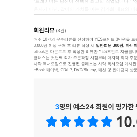
“트레이너는 당신이 선택한 최고의 직업입니다.” ‘
만드는 위대한 기업’ 2021년에 나는 그 꿈을 드디
혼자가 아닌, 같이의 가치를 아는 김가희 대표와 
--- p.178
- 박수현 (『세계 최고의 트레이너를 꿈꿔라』 저자
여러분에게 꼭 해주고 싶은 말이 있다. 성장과 성공
회원리뷰
(3건)
이 책은 힘든 삶 속에서도 끊임없이 성장하고자 
온 분들이 계시다면, 오늘부터 진짜 나를 위한, 가족
모두에게 희망과 용기를 주는 등대처럼 여러분이 꿈을
매주 10건의 우수리뷰를 선정하여 YES포인트 3만원을 드
--- p.188
3,000원 이상 구매 후 리뷰 작성 시
일반회원 300원, 마니아
- 김승호 (핏드로우 대표)
eBook은 다운로드 후 작성한 리뷰만 YES포인트 지급됩니
클래스는 첫번째 회차 주문확정 시점부터 마지막 회차 주문
나는 오늘도 마음 은행에 긍정을 저축한다. 언제 올
사락 독서모임으로 진행된 클래스는 사락 독서모임 게시판
버틸 수 있다. 여러분도 평소에 ‘나는 할 수 있다’
eBook 페이백, CD/LP, DVD/Blu-ray, 패션 및 판매금
--- p.217
3
명의 예스24 회원이 평가한
10.