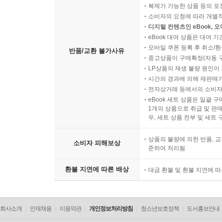
복제가 가능한 상품 등의 포장을 
소비자의 요청에 따라 개별
디지털 컨텐츠인 eBook, 
eBook 대여 상품은 대여 기
모바일 쿠폰 등록 후 취소/환
반품/교환 불가사유
중고상품이 구매확정(자동 
LP상품의 재생 불량 원인이 기
시간의 경과에 의해 재판매가
전자상거래 등에서의 소비자
eBook 세트 상품은 일괄 
1개의 상품으로 취급 및 판매
우, 세트 상품 전부 및 세트
상품의 불량에 의한 반품, 교
소비자 피해보상
준하여 처리됨
환불 지연에 따른 배상
대금 환불 및 환불 지연에 
회사소개
인재채용
이용약관
개인정보처리방침
청소년보호정책
도서홍보안내