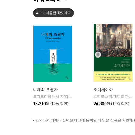
#크레마클럽에있어요
니체의 초월자
오디세이아
프리드리히 니체 저/김철 편역
히읏
호메로스 저/페테르 파울 루벤스 그림/박문재 역
|
15,210
원
(10% 할인)
24,300
원
(10% 할인)
검색 페이지에서 선택된 태그에 등록된 더 많은 상품을 확인해 