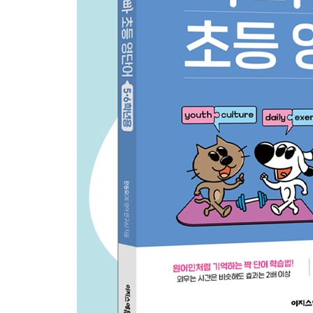
31 Climate Change (기후 변화)
총정리 06 (27~31과 다시 써 보기)
32 A Travel Experience (여행 경험)
33 A Museum Tour (박물관 관광)
34 Let’s Recycle Waste. (쓰레기를 재활용하자.)
35 Wipe the Dust! (먼지를 닦아라!)
36 Shake Your Head! (머리를 흔들어라!)
총정리 07 (32~36과 다시 써 보기)
37 Spread Wings! (날개를 펴라!)
38 Don’t Switch the Subject! (주제를 바꾸지 마라!)
39 Wear Glasses! (안경을 써라!)
40 To Find Happiness (행복을 찾기 위해서)
41 Taking a Breath (숨쉬기)
총정리 08 (37~41과 다시 써 보기)