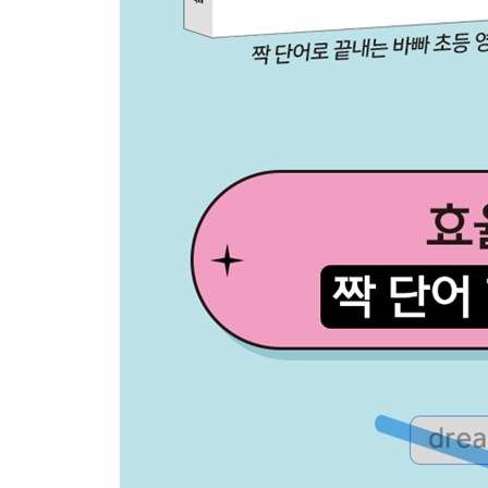
42 Keep Calm. (침착해라.)
43 Sending an Email (이메일 보내기)
44 Let’s Join Together. (함께 참여하자.)
45 Living Abroad (해외에서 살기)
46 Stand Straight! (똑바로 서라!)
총정리 09 (42~46과 다시 써 보기)
47 Don’t Drive Fast! (빨리 운전하지 마라!)
48 Borrowing Ideas (아이디어 빌려오기)
49 Every Day (매일)
50 I’m just Afraid. (난 단지 두려워.)
총정리 10 (47~50과 다시 써 보기)
어원으로 쉽게 기억하는 필수 영단어 ― 요일
어원으로 쉽게 기억하는 필수 영단어 ― 월
정답