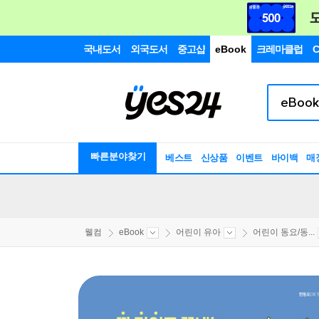
국내도서
외국도서
중고샵
eBook
크레마클럽
C
빠른분야찾기
베스트
신상품
이벤트
바이백
매
웰컴
eBook
어린이 유아
어린이 동요/동...