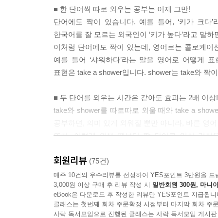
■ 한 단어씩 따로 외우는 공부는 이제 그만!
단어에도 짝이 있습니다. 예를 들어, ‘키가 크다’
한국어를 잘 모르는 외국인이 ‘키가 높다’라고 말하면
이처럼 단어에도 짝이 있는데, 영어로는 콜로케이션(c
예를 들어 ‘샤워하다’라는 말을 영어로 어떻게 표현할
표현은 take a shower입니다. shower는 take와
■ 두 단어를 외우는 시간은 같아도 효과는 2배 이상!
take와 shower를 따로따로 외울 때와 take a
공부하면, 의미 있게 외워질 뿐만 아니라, 바른 영어
또한, 이렇게 외울 때부터 짝 단어로 익힌 경험
어색하거나 틀린 문장을 쓸 확률이 낮아지기 때문이
회원리뷰
(75건)
■ 하루 20개씩 30일이면 초등 필수 단어와 중1 단
매주 10건의 우수리뷰를 선정하여 YES포인트 3만원을 드
3,000원 이상 구매 후 리뷰 작성 시
일반회원 300원, 마니아
이 책에서는 초중등 영어 교과서를 분석해 초등 
eBook은 다운로드 후 작성한 리뷰만 YES포인트 지급됩니
수록했습니다. 매일매일 서로 붙어 다니는 짝 단어를 
클래스는 첫번째 회차 주문확정 시점부터 마지막 회차 주문
중학교 영어 교과 과정에서 짝 단어인 콜로케이션이
사락 독서모임으로 진행된 클래스는 사락 독서모임 게시판