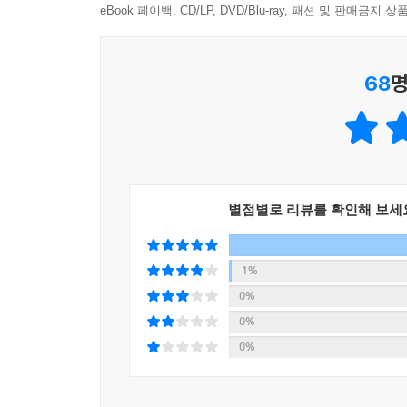
듣고, 읽고, 말하고, 쓰는 능력이 원어민처럼 유창해
eBook 페이백, CD/LP, DVD/Blu-ray, 패션 및 판매금
로 진짜 영어를 배워 보세요!
68
명
■ 특별 부록: 스스로 시험 보는 〈접이접이 쓰기 노
별책으로 〈접이접이 영단어 쓰기 노트〉가 제공됩니다
틀린 단어만 오답 노트 칸에 다시 써 보며 정리하도록
■ 발음 걱정 끝! 스마트폰으로 찍기만 하면 원어민이
원어민의 정확한 발음이 담긴 영단어 mp3를 제공합
별점별로 리뷰를 확인해 보세
각 유닛의 단어와 짝 단어를 2번씩 반복해 듣고 따
■ 실력을 진단한 후, 그에 맞는 진도를 권장해 주는 
1%
이 책에는 10분 안에 자신의 기초 영단어 실력을 
0%
진도표(20일), 보통 진도표(30일) 중 하나를 선택
0%
0%
* 영단어 MP3 파일 및 진단평가 무료 다운로드
www.easysedu.co.kr
(바빠 공부단 카페) → 바빠 