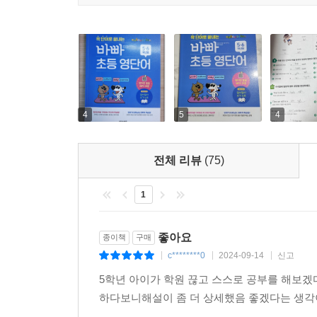
■ 이 책의 과학적 학습 장치들 - 두뇌의 속성을 이
이 책은 학생들이 한 번 공부한 영단어를 오래 
3가지입니다. 첫째, 생성 효과를 이용한 단어 쓰기
설계입니다.
1. ‘생성 효과’를 이용한 단어 쓰기
4
5
4
인지 과학자들의 연구 결과, 철자가 빠진 부분을
(generation effect)라고 하는데, 빈 부분을
전체 리뷰
(75)
이 바로 생성 효과를 반영한 것으로, 일반 영단어 
1
2. ‘이미지 연상법’을 활용한 단어 외우기
기억에서, 이미지는 글자보다 훨씬 강력합니다. 
좋아요
종이책
구매
그렇지 않습니다. 그러므로 단어를 이미지와 결합하
c********0
2024-09-14
신고
|
|
|
이 책에서는 이미지 연상법에 적용해, 한 과에 공
5학년 아이가 학원 끊고 스스로 공부를 해보
오래 기억하게 도와줍니다.
하다보니해설이 좀 더 상세했음 좋겠다는 생각