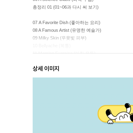
총정리 01 (01~06과 다시 써 보기)
07 A Favorite Dish (좋아하는 요리)
08 A Famous Artist (유명한 예술가)
09 Milky Skin (우윳빛 피부)
10 Bellyache (복통)
11 Morning Exercise (아침 운동)
총정리 02 (07~11과 다시 써 보기)
상세 이미지
12 A Magical Tale (마술 이야기)
13 World Trade (세계 무역)
14 A Brave Fight (용감한 싸움)
15 A Good Character (좋은 성격)
16 A Classic Novel (명작 소설)
총정리 03 (12~16과 다시 써 보기)
17 Popular Culture (대중문화)