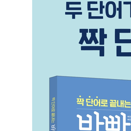
18 Average Score (평균 점수)
19 Only Hope (유일한 희망)
20 Clever Advice (현명한 충고)
21 A Harmful Insect (해로운 곤충)
총정리 04 (17~21과 다시 써 보기)
22 Enjoy Vacation! (방학을 즐겨라!)
23 A Noisy Neighbor (시끄러운 이웃)
24 Weather Forecast (날씨 예보)
25 A Friendly Talk (친근한 대화)
26 A Future Husband (미래의 남편)
총정리 05 (22~26과 다시 써 보기)
27 Cook Cabbage! (양배추를 요리해라!)
28 Nail Scissors (손톱 가위)
29 Bringing a Present (선물 가져오기)
30 Planet Earth (지구라는 행성)