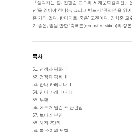
『생각하는 힘: 진형준 교수의 세계문학컬렉션』은
전’을 읽어야 한다는, 그리고 반드시 ‘완역본’을 
은 거의 없다. 한마디로 ‘죽은’ 고전이다. 진형준 
기 좋은, 믿을 만한 ‘축역본(remaster edition)
목차
51. 전쟁과 평화 Ⅰ
52. 전쟁과 평화 Ⅱ
53. 안나 카레니나 Ⅰ
54. 안나 카레니나 Ⅱ
55. 부활
56. 에드거 앨런 포 단편집
57. 보바리 부인
58. 해저 2만리
59. 톰 소여의 모험