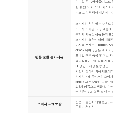
직수입 음반/영상물/기프트 
단, 당일 00시~13시 사이
박스 포장은 택배 배송이 가
소비자의 책임 있는 사유로 
소비자의 사용, 포장 개봉에 
복제가 가능한 상품 등의 포장을 
소비자의 요청에 따라 개별
디지털 컨텐츠인 eBook, 
eBook 대여 상품은 대여 기
모바일 쿠폰 등록 후 취소/환
반품/교환 불가사유
중고상품이 구매확정(자동 
LP상품의 재생 불량 원인이 기
시간의 경과에 의해 재판매가
전자상거래 등에서의 소비자
eBook 세트 상품은 일괄 
1개의 상품으로 취급 및 판매
우, 세트 상품 전부 및 세트
상품의 불량에 의한 반품, 교
소비자 피해보상
준하여 처리됨