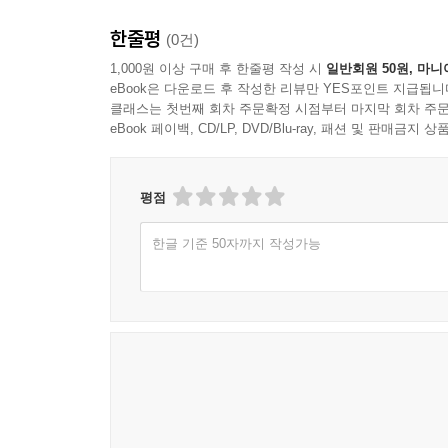
- 신홍규 (서울중등독서논술토론연구회 부회장, 한
책으로 남아 있다. 읽지 않는 고전, 즐기지 못하는 
한줄평
(0건)
괴리를 어떻게 극복할 수 있을까?
고백컨대 영 손길이 안 닿는 작품들이 꽤 많다. 『
1,000원 이상 구매 후 한줄평 작성 시
일반회원 50원, 마니
eBook은 다운로드 후 작성한 리뷰만 YES포인트 지급됩니
숙제처럼 불편하다. 청소년들은 아마 더할 것이다. 
〈진형준 교수의 세계문학컬렉션〉은 이 질문에 대한
클래스는 첫번째 회차 주문확정 시점부터 마지막 회차 주문
만한 이 고전 축역본 〈진형준 교수의 세계문학 컬
즐길 수 있는, 세계문학 고전의 가장 보편적이고 가장 
eBook 페이백, CD/LP, DVD/Blu-ray, 패션 및 판매금
- 김지나 (청소년인문교양지 「유레카」 발행인)
아니다. 탐스럽지만 먹기 힘든 고전을 앞에 두고
세계로 나아갈 수 있다면, 더할 나위 없이 좋을 것
우리 청소년들의 눈높이와 마음 깊이에 꼭 알맞은
평점
시대를 열어가고자 한다.
거칠어진 마음 밭을 일굴 좋은 기회다. 신선하
한글 기준 50자까지 작성가능
살찌워줄 보물창고가 될 것이다.
체계적인 독서를 위하여
- 서형오 (시인, 부산 지산고등학교 교사. 『선생님
흔히 청소년용 세계문학전집 첫머리를 장식하는 작
있는 고전이다. 하지만 이렇게 비교적 현대에 가까운
세계문학 고전의 세계를 반쪽만, 또는 일부만 접하
내키는 대로 책을 읽다보면 그 작품이 지니고 있는
특히 어릴 때일수록 이런 체계적인 독서가 매우
세계문학컬렉션〉은 이 문제를 전체 구성의 핵심으로 삼