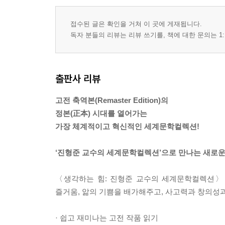
94. 그대 다시는 고향에 가지 못하리 Ⅰ
95. 그대 다시는 고향에 가지 못하리 Ⅱ
접수된 글은 확인을 거쳐 이 곳에 게재됩니다.
96. 어린 왕자
독자 분들의 리뷰는 리뷰 쓰기를, 책에 대한 문의는 1:
97. 동물 농장
98. 1984
99. 이방인
출판사 리뷰
100. 페스트
고전 축역본(Remaster Edition)의
정본(正本) 시대를 열어가는
가장 체계적이고 혁신적인 세계문학컬렉션!
‘진형준 교수의 세계문학컬렉션’으로 만나는 새로운
〈생각하는 힘: 진형준 교수의 세계문학컬렉션〉은
즐거움, 앎의 기쁨을 배가해주고, 사고력과 창의성과
· 쉽고 재미나는 고전 작품 읽기