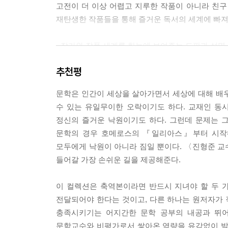
고전이 더 이상 어렵고 지루한 작품이 아니라 친구 
재탄생한 작품들을 통해 즐거운 독서의 세계에 빠져
· 작가와 작품 세계를 한눈에 보여주는 도판과 설명
각 작품마다 시작 부분에 작가와 작품에 관한 다양한
추천평
작품은 어떤 의미와 가치를 가지고 있는지 음미할 수
문학은 인간이 세상을 살아가면서 세상에 대해 배우
· 이해의 폭과 깊이를 더해주는 흥미진진한 자료와
수 있는 유일무이한 오락이기도 하다. 교재인 동시
본문 중간중간에 작품 속 등장인물이나 주제, 맥락,
정신의 즐거운 낙원이기도 하다. 그런데 문제는 
더 많은 것을 알아보고 생각해볼 수 있도록 돕는다.
문학의 경우 호메로스의 『일리아스』부터 시작해
모두에게 낙원이 아니라 짐일 뿐이다. 〈진형준 
· 오늘을 살아가는 데 힘과 지혜를 주는 작품 해설
들어갈 가장 손쉬운 길을 제공해준다.
각 작품별 해설은 해당 작품의 주제와 시대배경, 
연관된 문제를 다양하고 폭넓은 관점에서 바라볼 수 
이 컬렉션은 축역본이라면 반드시 지녀야 할 두 
기르도록 이끌어준다.
전달되어야 한다는 것이고, 다른 하나는 원저자가 
충족시키기는 어지간한 문학 공부의 내공과 뛰어
진정한 축역본의 정본 시대를 열며
문학교수와 비평가로서 쌓아온 역량을 유감없이 발