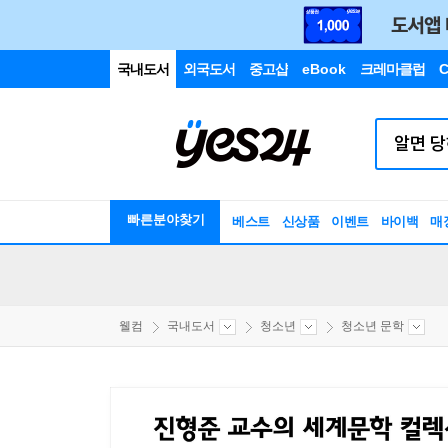
국내도서
외국도서
중고샵
eBook
크레마클럽
C
빠른분야찾기
베스트
신상품
이벤트
바이백
매
웰컴
국내도서
청소년
청소년 문학