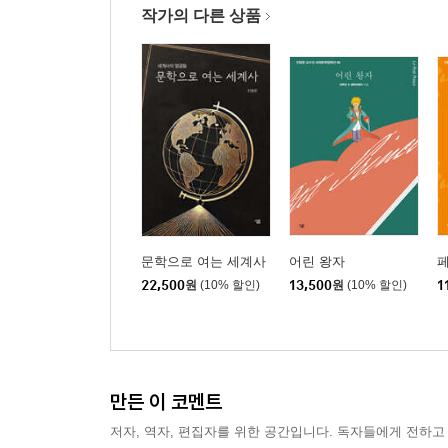
77. 마의 산 Ⅰ
작가의 다른 상품
78. 마의 산 Ⅱ
79. 야성의 부름
80. 게르트루트
81. 데미안
82. 나르치스와 골드문트
83. 유리알 유희
84. 순수의 시대
85. 젊은 예술가의 초상
86. 변신 · 소송
문학으로 여는 세계사
어린 왕자
87. 채털리 부인의 연인
22,500
원
(10% 할인)
13,500
원
(10% 할인)
1
88. 어느 시골 신부의 일기
89. 닥터 지바고 Ⅰ
90. 닥터 지바고 Ⅱ
91. 위대한 개츠비
만든 이 코멘트
92. 무기여 잘 있거라
93. 노인과 바다
저자, 역자, 편집자를 위한 공간입니다. 독자들에게 전하고