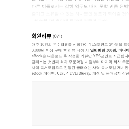
다른 이들로서는 감히 엄두도 내지 못할 만큼 완벽
“언제까지나 아이들을 이렇게 키울 수는 없잖아요. 
즐기고 소유할 수 있는 하나뿐인 통로가 되어줄 것이
대안은 책을 읽히는 방법밖에 없었어요. 그런데 
- 채수환 (전 홍익대 문과대 영문과 교수)
건데, 너무 두껍고 어려웠어요. 아이들을 책으로부
〈진형준 교수의 세계문학컬렉션〉은 대단히 가치 
회원리뷰
(0건)
부모라면 누구나 한 번쯤 고민해봤을 법한 이야기다.
읽으라고 요구하는, 우리 사회의 오랜 편견과 
매주 10건의 우수리뷰를 선정하여 YES포인트 3만원을 드
뜬 부모들에게 선물을 주자. 아이들이 큰 거부감
창의적으로 생각하게 해주는 고전이란 어떠해야 하는
3,000원 이상 구매 후 리뷰 작성 시
일반회원 300원, 마니아
만들자. 아이들을 문학과 친해지게 만들자.’ 바로
eBook은 다운로드 후 작성한 리뷰만 YES포인트 지급됩니
- 이영목 (서울대 인문대 교수)
마음이다. 문학작품을 읽으면서 우리는 사람들의 
클래스는 첫번째 회차 주문확정 시점부터 마지막 회차 주문
사락 독서모임으로 진행된 클래스는 사락 독서모임 게시판
중요한 것은 사람의 마음을 읽고 이해하는 능력이다
고전을 더 친절하고 더 맛깔스럽게 재탄생시킨 
eBook 페이백, CD/LP, DVD/Blu-ray, 패션 및 판매금
교수는 아이들에게 그 능력을 키워주기 위해 거의 
기르는 기쁨과 책 읽는 즐거움을 누리게 해줄 것이다
- 최복현 (시인ㆍ소설가ㆍ번역가. 『명작에서 멘
진형준 교수는 이렇게 고백한다. “나는 이 작업을
『그리스로마신화』 등 저자)
했습니다.” 그렇기에 〈진형준 교수의 세계문학컬렉
“샘! 학생부종합전형을 위해 어떤 책을 읽어야 하나
대학 교수 생활을 하면서 늘 갖고 있던 교육에 
독서까지 생겨 목적을 위한 독서가 판을 친다. 이
녹아들어 있다. “힘든 작업이었지만 내 생애 이보
어떤 책을 읽혀야 하는가? 양서(良書)를 찾아 읽어야
헌신과 애정, 열정을 익히 엿볼 수 있다. 많은 이
〈진형준 교수의 세계문학 컬렉션〉은 이 질문에 대
말이다. 정말 그럴 수 있다면 반갑고 행복한 일일 것