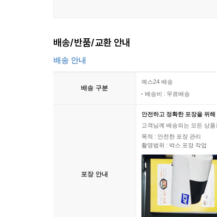
와 『열국지』에서 『이방인』과 『페스트』까지, 
시대에 따라 순서대로 빠짐없이 읽도록 구성했다.
배송/반품/교환 안내
한국 독서 교육의 혁신을 꿈꾸며
배송 안내
사회 각계각층의 오피니언 리더들이 한국 교육에 대
예스24 배송
교육으로는 미래의 주역이 될 우리 아이들과 우리 사
배송 구분
배송비 : 무료배송
여전히 구시대적인 암기 주입식에 머물러 있다. 또
상상하고 원대한 꿈을 키우도록 하는 교육은 뒷전
안전하고 정확한 포장을 위해 
시간과 돈을 허비하고 있다.〈진형준 교수의 세계
고객님께 배송되는 모든 상품을
기왕의 관행과 편견을 정면으로 돌파하여 한국 독서 교
목적 : 안전한 포장 관리
촬영범위 : 박스 포장 작업
중요한 목표다. 한편, 〈진형준 교수의 세계문학컬
이르기까지 다양한 연령대의 사랑을 받고 있다. 
맛깔스럽게 재탄생시켰다.
포장 안내