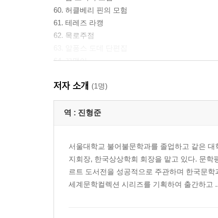
60. 허클베리 핀의 모험
61. 테레즈 라캥
62. 목로주점
63. 알퐁스 도데 단편집
64. 꼬맹이
65. 테스
저자 소개
66. 어느 생애
(1명)
67. 기 드 모파상 단편집
68. 드라큘라
역 :
진형준
69. 보물섬
70. 지킬박사와 하이드 씨 · 마크하임
서울대학교 불어불문학과를 졸업하고 같은 대학
71. 도리언 그레이의 초상
지회장, 한국상상학회 회장을 맡고 있다. 문
72.. 로드 짐
르트 도서전을 성공적으로 주관하며 한국문학과
73. 안톤 체호프 단편집
세계문학컬렉션 시리즈를 기획하여 출간하고 ..
74. 오 헨리 단편집
75. 좁은 문
76. 토니오 크뢰거