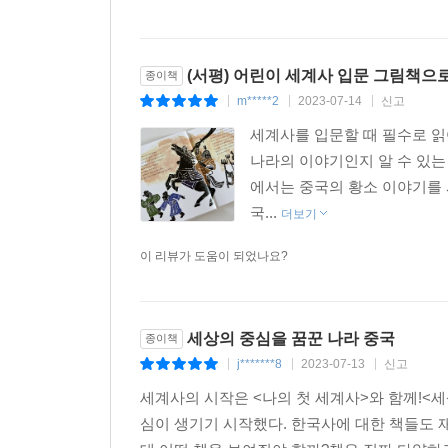
질문을 던져 아이들의 흥미를 돋우고, 의성어와 의
세계사 이야기를 다 읽고 나면 ‘나의 첫 역사 여
(서평) 어린이 세계사 입문 그림책으로
종이책
모습을 사진으로 확인하며 그 시대를 생생하게 경
m*****2
2023-07-14
신고
|
|
|
시대별로 더 궁금한 이야기는 ‘나의 첫 역사 클릭
세계사를 입문할 때 필수로 읽
이야기를 만나고, 아이들 스스로 다양한 정보를 직
나라의 이야기인지 알 수 있는
에서는 중국의 황소 이야기를 
예로부터 중국 땅에서 살아오던 한족과 중국 북쪽의
국...
더보기
뒤엉키며 만들어진 송나라, 원나라, 명나라, 청나라
이 리뷰가 도움이 되었나요?
당나라가 멸망하고 중국 땅에는 한족이 세운 송나라
호시탐탐 넘보았고, 거대한 몽골 제국이 원나라가
세우기까지 얼마나 파란만장한 일들이 펼쳐졌을까
세상의 중심을 꿈꾼 나라 중국
종이책
j*******8
2023-07-13
신고
|
|
|
나의 첫 세계사 10권 『세상의 중심을 꿈꾼 나라
세계사의 시작은 <나의 첫 세계사>와 함께!<
송나라, 원나라, 명나라, 청나라를 만들어 간 
심이 생기기 시작했다. 한국사에 대한 책들도 
명나라의 황제 영락제는 왜 수도를 베이징으로 옮기