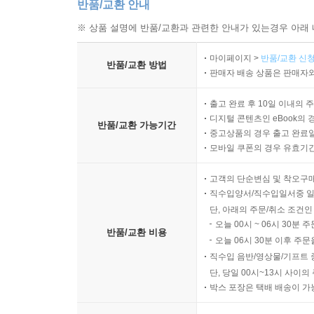
반품/교환 안내
※ 상품 설명에 반품/교환과 관련한 안내가 있는경우 아래 
마이페이지 >
반품/교환 신청
반품/교환 방법
판매자 배송 상품은 판매자와
출고 완료 후 10일 이내의 
디지털 콘텐츠인 eBook의 
반품/교환 가능기간
중고상품의 경우 출고 완료일
모바일 쿠폰의 경우 유효기간(
고객의 단순변심 및 착오구
직수입양서/직수입일서중 일
단, 아래의 주문/취소 조건인
오늘 00시 ~ 06시 30분 
반품/교환 비용
오늘 06시 30분 이후 주문
직수입 음반/영상물/기프트 
단, 당일 00시~13시 사이
박스 포장은 택배 배송이 가