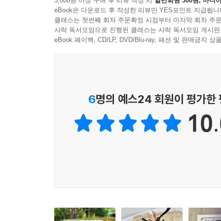
3,000원 이상 구매 후 리뷰 작성 시
일반회원 300원, 마니아
능력이 폭발적으로 성장하는 6~7세부터 제대로 된
eBook은 다운로드 후 작성한 리뷰만 YES포인트 지급됩니
클래스는 첫번째 회차 주문확정 시점부터 마지막 회차 주문
〈나의 첫 세계사〉 시리즈는 최초의 문명이 발
사락 독서모임으로 진행된 클래스는 사락 독서모임 게시판
20권으로 출간됩니다. 인도, 중국, 일본, 미국 등
eBook 페이백, CD/LP, DVD/Blu-ray, 패션 및 판매금
세계 대전 등 주요한 역사적 사건을 깊이 있게 알
재미있는 글과 아름다운 그림으로 이해가 쏙쏙!
역사 선생님이 직접 쓰고 뛰어난 화가들이 그렸습니
6
명의 예스24 회원이 평가한
10.
이 시리즈는 중학교에서 역사를 가르치며 학생들
학생들에게 역사를 가르치며 쌓아 온 경험을 바탕
지식을 익힐 수 있도록 도와줍니다. 특히 친근한 
책장을 넘길 수 있는 친절한 세계사 책입니다.
또한 이 시리즈는 역사 교양서이지만 수준 높은 그
장면들은 아이들의 호기심을 불러일으키고, 생생한
작업하여 주제에 꼭 어울리는 멋진 그림책을 완성했
주인공인 된 듯 세계사 이야기에 푹 빠져들 것입니다