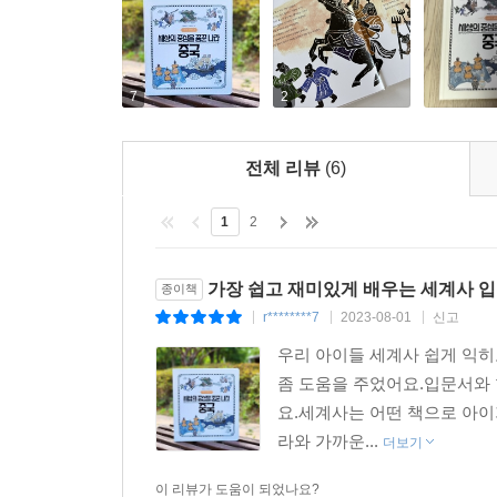
〈나의 첫 세계사〉는 술술 읽히는 재미있는 글과
읽고, 그림으로 마음껏 상상력을 펼쳐 보고, 마
7
2
것입니다. 이 시리즈는 한 번 보고 덮을 책이 아니
기본서입니다.
전체 리뷰
(6)
꼭 알아야 할 역사 지식을 가려 뽑은 핵심 세계사!
1
2
그림책만 펼치면 언제든지 역사 여행을 떠날 수 있
세계사는 이 세상에 존재했던 다양한 사회와 문
가장 쉽고 재미있게 배우는 세계사 입문 
종이책
지금까지 얼마나 많은 나라가 생기고 사라졌을까요
r********7
2023-08-01
신고
|
|
|
세상은 끊임없이 바뀌어 왔습니다. 그 변화의 과정
우리 아이들 세계사 쉽게 익
모두 받아들이기란 쉽지 않은 일입니다.
좀 도움을 주었어요.입문서와 
요.세계사는 어떤 책으로 아이
〈나의 첫 세계사〉는 세계사의 커다란 흐름을 확
라와 가까운...
더보기
담았습니다. 모든 권을 차례대로 읽지 않아도, 궁
구성했습니다. 복잡한 지명과 역사적 사실을 나
이 리뷰가 도움이 되었나요?