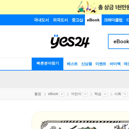
국내도서
외국도서
중고샵
eBook
크레마클럽
C
빠른분야찾기
베스트
신상품
이벤트
바이백
매
웰컴
eBook
어린이
학습
사회