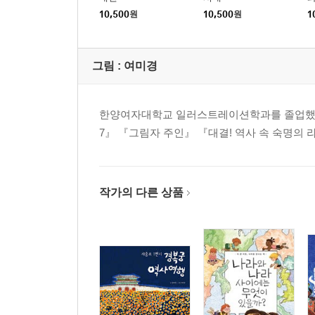
10,500
원
10,500
원
1
그림 :
여미경
한양여자대학교 일러스트레이션학과를 졸업했다.
7』 『그림자 주인』 『대결! 역사 속 숙명의
작가의 다른 상품