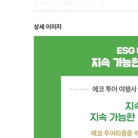
8) 에코 투어리즘을 위한 노력… 35
9) 에코촌[생태촌] 살펴보기… 38
10) 국내관광 활성화 정책… 41
상세 이미지
11) 느림의 미학, 슬로시티… 44
2장 관광 기본의 이해
1) 관광의 이해… 48
2) 관광의 분류… 49
3) 관광 사업의 이해… 50
4) 관광 사업의 특성… 51
5) 여행업의 이해… 53
6) 여행업 마케팅의 이해… 54
7) 국제 관광의 이해… 56
8) 대한민국의 관광단체… 58
9) MICE의 이해… 59
10) 주제 공원의 이해… 60