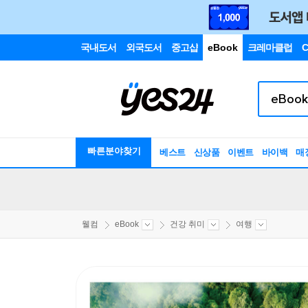
국내도서
외국도서
중고샵
eBook
크레마클럽
C
빠른분야찾기
베스트
신상품
이벤트
바이백
매
웰컴
eBook
건강 취미
여행