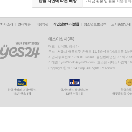
환불 지연에 따른 배상
대금 환불 및 환불 지연에 
회사소개
인재채용
이용약관
개인정보처리방침
청소년보호정책
도서홍보안내
대표 : 김석환, 최세라
주소 : 서울시 영등포구 은행로 11, 5층~6층(여의도동,일신
사업자등록번호 : 229-81-37000 통신판매업신고 : 제 200
이메일 : yes24help@yes24.com 호스팅 서비스사업자 :
Copyright ⓒ YES24 Corp. All Rights Reserved.