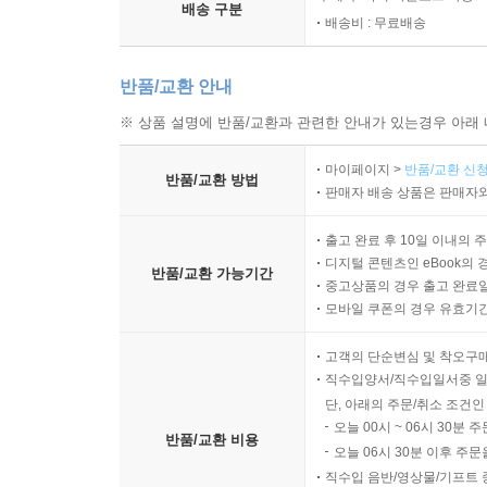
배송 구분
배송비 : 무료배송
반품/교환 안내
※ 상품 설명에 반품/교환과 관련한 안내가 있는경우 아래 
마이페이지 >
반품/교환 신청
반품/교환 방법
판매자 배송 상품은 판매자와
출고 완료 후 10일 이내의 
디지털 콘텐츠인 eBook의 
반품/교환 가능기간
중고상품의 경우 출고 완료일
모바일 쿠폰의 경우 유효기간(
고객의 단순변심 및 착오구
직수입양서/직수입일서중 일
단, 아래의 주문/취소 조건인
오늘 00시 ~ 06시 30분 
반품/교환 비용
오늘 06시 30분 이후 주문
직수입 음반/영상물/기프트 