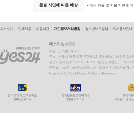
환불 지연에 따른 배상
대금 환불 및 환불 지연에 
회사소개
인재채용
이용약관
개인정보처리방침
청소년보호정책
도서홍보안내
대표 : 김석환, 최세라
주소 : 서울시 영등포구 은행로 11, 5층~6층(여의도동,일신
사업자등록번호 : 229-81-37000 통신판매업신고 : 제 200
이메일 : yes24help@yes24.com 호스팅 서비스사업자 :
Copyright ⓒ YES24 Corp. All Rights Reserved.