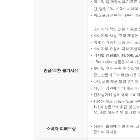
직수입 음반/영상물/기프트 
단, 당일 00시~13시 사이
박스 포장은 택배 배송이 가
소비자의 책임 있는 사유로 
소비자의 사용, 포장 개봉에 
복제가 가능한 상품 등의 포장을 
소비자의 요청에 따라 개별
디지털 컨텐츠인 eBook, 
eBook 대여 상품은 대여 기
모바일 쿠폰 등록 후 취소/환
반품/교환 불가사유
중고상품이 구매확정(자동 
LP상품의 재생 불량 원인이 기
시간의 경과에 의해 재판매가
전자상거래 등에서의 소비자
eBook 세트 상품은 일괄 
1개의 상품으로 취급 및 판매
우, 세트 상품 전부 및 세트
상품의 불량에 의한 반품, 교
소비자 피해보상
준하여 처리됨