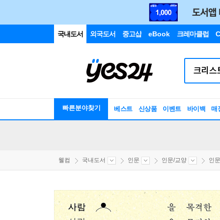
국내도서
외국도서
중고샵
eBook
크레마클럽
C
빠른분야찾기
베스트
신상품
이벤트
바이백
매
웰컴
국내도서
인문
인문/교양
인