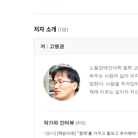
보이지 않게 일하다 사라진 사람
선한 관람자
행정 여력에 달린 생명
죽음의 설교자들
저자 소개
(1명)
탈시설 지원법을 제정하라
저 :
고병권
제4부 포획된 사람
불법 체류자가 남긴 장기
노들장애인야학 철학 교사
고문의 추억
싸우는 사람의 삶의 의
고문의 이면
망한다. 사람을 주저앉히
화성의 관타나모
체에 이르는 길이자 자신
포획의 계절
이주민을 추모하는 선주민의 춤
강제징용 노동자 이흥섭
미누, 부디 안녕히
작가와 인터뷰
(4개)
[읽다]
[책읽아웃] “‘함께’를 가꾸고 돌보고 유지해야 한다, 우리는 함께 덕분
제5부 함께 남은 사람