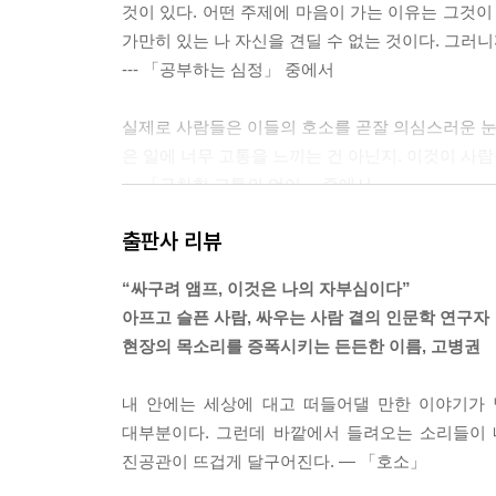
것이 있다. 어떤 주제에 마음이 가는 이유는 그것이
가만히 있는 나 자신을 견딜 수 없는 것이다. 그러
--- 「공부하는 심정」 중에서
실제로 사람들은 이들의 호소를 곧잘 의심스러운 눈으
은 일에 너무 고통을 느끼는 건 아닌지. 이것이 사
--- 「구차한 고통의 언어」 중에서
출판사 리뷰
한 사회는 의외로 소리 없이 크게 실패할 때가 있다
다. 이것이 이 실패를 더욱 큰 실패로 만든다. 실
“싸구려 앰프, 이것은 나의 자부심이다”
이전에 아무런 관심도 없어서 어떻게 되든 상관도 
아프고 슬픈 사람, 싸우는 사람 곁의 인문학 연구자
--- 「“민폐만 끼쳤다”」 중에서
현장의 목소리를 증폭시키는 든든한 이름, 고병권
그는 관람자로서는 고통을 들여다보지만 당국자로서
내 안에는 세상에 대고 떠들어댈 만한 이야기가 
추궁하는 자에게는 법과 원칙을 내세운다. 관람자
대부분이다. 그런데 바깥에서 들려오는 소리들이 
--- 「선한 관람자」 중에서
진공관이 뜨겁게 달구어진다. ― 「호소」