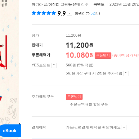
하리라
글/
정진희
그림/
문은배
감수
북멘토
2023년 11월 20
9.9
회원리뷰(
52
건)
정가
11,200원
11,200
원
판매가
10,080
원
쿠폰혜택가
(종이책 정가 대비
쿠폰받기
YES포인트
560원 (5% 적립)
5만원이상 구매 시 2천원 추가적립
추가혜택쿠폰
쿠폰받기
주문금액대별 할인쿠폰
결제혜택
카드/간편결제 혜택을 확인하세요