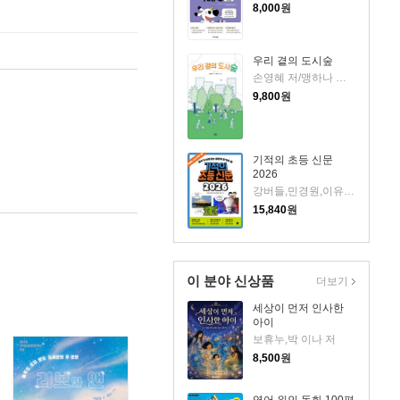
8,000
원
우리 곁의 도시숲
손영혜 저/맹하나 그림
9,800
원
기적의 초등 신문
2026
강버들,민경원,이유정,채윤경,임소연 글
15,840
원
이 분야 신상품
더보기
세상이 먼저 인사한
아이
보휴누,박 이나 저
8,500
원