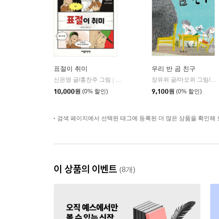
표절이 취미
우리 반 곰 친구
신은영 글/홍찬주 그림
내일을여는책
장유위 글/마오위 그림/조은 역
|
10,000
원
(0% 할인)
9,100
원
(0% 할인)
검색 페이지에서 선택된 태그에 등록된 더 많은 상품을 확인해 
이 상품의 이벤트
(8개)