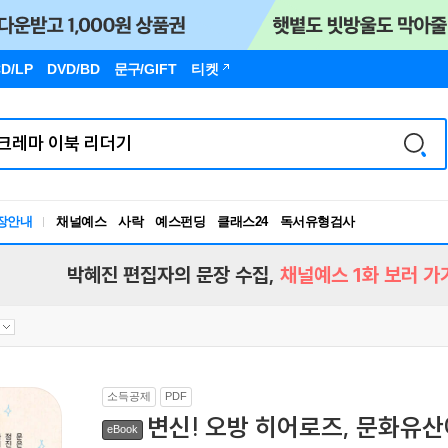
D/LP
DVD/BD
문구
/GIFT
티켓
장안내
채널예스
사락
예스펀딩
클래스24
독서유형검사
RBTI Lab
독서유형검사
박혜진 편집자의 문장 수집,
채널예스 1화 보러 가
소득공제
PDF
변신! 오방 히어로즈, 문화유산
eBook