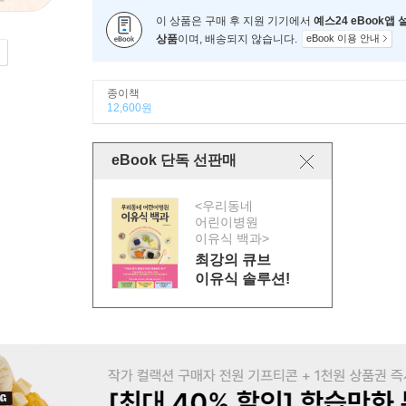
이 상품은 구매 후 지원 기기에서
예스24 eBook앱
상품
이며, 배송되지 않습니다.
eBook 이용 안내
종이책
12,600원
eBook 단독 선판매
<우리동네
어린이병원
이유식 백과>
최강의 큐브
이유식 솔루션!