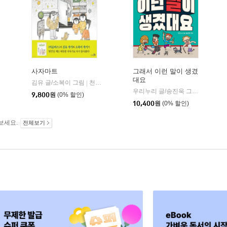
사자마트
그래서 이런 말이 생겼
대요
책과콩나무
김유 글/소복이 그림
천개의바람
|
|
우리누리 글/송진욱 그림
길벗스쿨
|
9,800
원
(0% 할인)
10,400
원
(0% 할인)
보세요.
전체보기