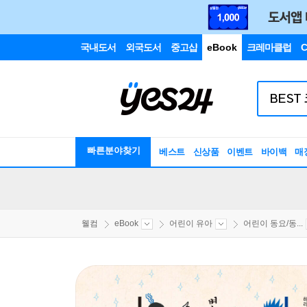
국내도서
외국도서
중고샵
eBook
크레마클럽
C
빠른분야찾기
베스트
신상품
이벤트
바이백
매
웰컴
eBook
어린이 유아
어린이 동요/동...