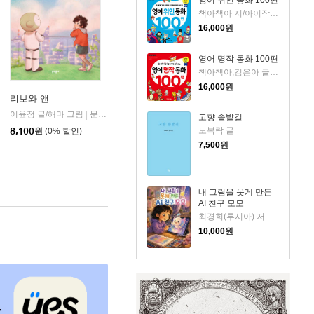
영어 위인 동화 100편
책아책아 저/아이작 더스트,마이클 A. 푸틀랙 감수
16,000
원
영어 명작 동화 100편
책아책아,김은아 글/아이작 더스트,마이클 A. 푸틀랙 감수
16,000
원
리보와 앤
어윤정 글/해마 그림
문학동네
|
고향 솔밭길
도복락 글
8,100
원
(0% 할인)
7,500
원
내 그림을 웃게 만든
AI 친구 모모
최경희(루시아) 저
10,000
원