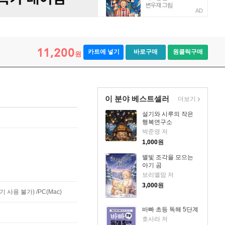
AD
11,200
카트에 넣기
바로구매
원클릭구매
원
이 분야 베스트셀러
더보기
설기와 시루의 작은
행복연구소
박준영 저
1,000
원
별빛 조각을 모으는
아기 곰
보리엘맘 저
3,000
원
사용 불가) /PC(Mac)
바빠 초등 독해 5단계
호사라 저