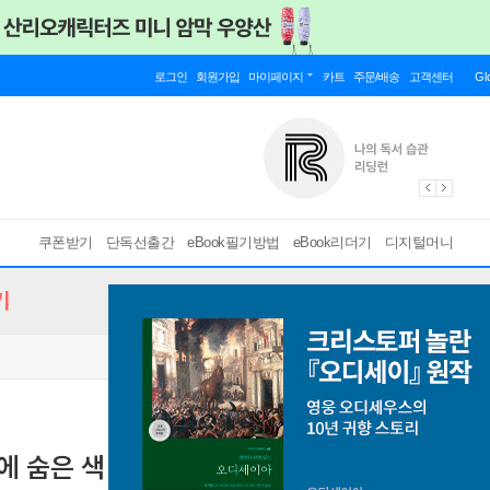
로그인
회원가입
마이페이지
카트
주문/배송
고객센터
Gl
쿠폰받기
단독선출간
eBook필기방법
eBook리더기
디지털머니
기
에 숨은 색 보물을 찾아라!
[ PDF ]