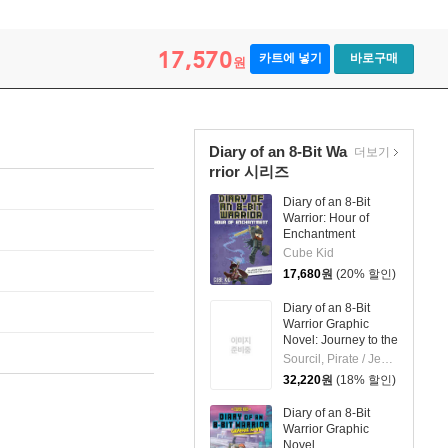
17,570
카트에 넣기
바로구매
원
Diary of an 8-Bit Wa
더보기
rrior 시리즈
Diary of an 8-Bit
Warrior: Hour of
Enchantment
Volume 8
Cube Kid
17,680
원
(20% 할인)
Diary of an 8-Bit
Warrior Graphic
Novel: Journey to the
Far Lands Volume 5
Sourcil, Pirate / Jez / Odone
32,220
원
(18% 할인)
Diary of an 8-Bit
Warrior Graphic
Novel