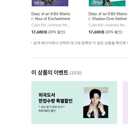
Diary of an 8-Bit Warrio
Diary of an 8-Bit Warrio
r: Hour of Enchantment
r: Shadow Over Aetheri
Volume 8
a: An Unofficial Minecra
Cube Kid
Andrews McMeel Publishing
Cube Kid
Andrews McMeel Publishing
|
|
ft Adventure Volume 7
17,680
원
(20% 할인)
17,600
원
(20% 할인)
검색 페이지에서 선택된 태그에 등록된 더 많은 상품을 확인해 
이 상품의 이벤트
(10개)