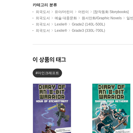
카테고리 분류
외국도서
유아/어린이
어린이
[창작동화 Storybooks]
외국도서
예술 대중문화
원서만화/Graphic Novels
일반
외국도서
Lexile®
Grade2 (140L-500L)
외국도서
Lexile®
Grade3 (330L-700L)
이 상품의 태그
#마인크래프트