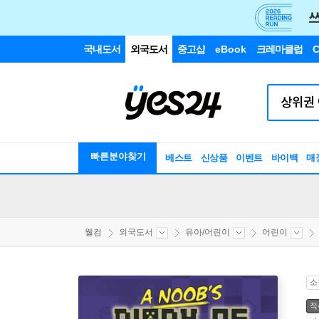
국내도서
외국도서
중고샵
eBook
크레마클럽
C
빠른분야찾기
베스트
신상품
이벤트
바이백
매
웰컴
외국도서
유아/어린이
어린이
소
직