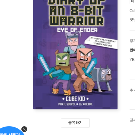
바
Cub
첫
정
판
Y
추
결
공유하기