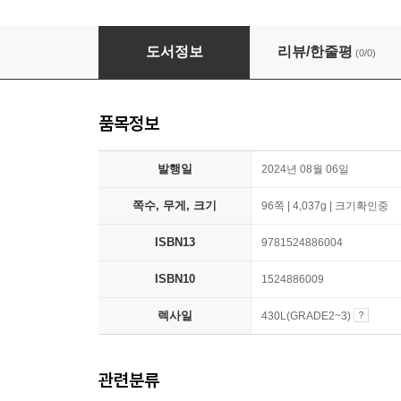
A Noob's Diary of an 8-Bit Warrior: The Eye 
도서정보
리뷰/한줄평
(0/0)
품목정보
발행일
2024년 08월 06일
쪽수, 무게, 크기
96쪽 | 4,037g | 크기확인중
ISBN13
9781524886004
ISBN10
1524886009
렉사일
430L(GRADE2~3)
관련분류