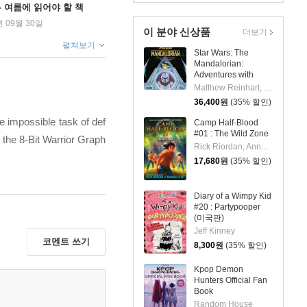
ng - 여름에 읽어야 할 책
년 09월 30일
이 분야 신상품
더보기
펼쳐보기
Star Wars: The
Mandalorian:
Adventures with
Grogu: Pop-Up
Matthew Reinhart, S.T. Bende
Storybook
36,400
원
(35% 할인)
he impossible task of def
Camp Half-Blood
#01 : The Wild Zone
 the 8-Bit Warrior Graph
Rick Riordan, Annabelle Oh
17,680
원
(35% 할인)
Diary of a Wimpy Kid
#20 : Partypooper
(미국판)
Jeff Kinney
코멘트 쓰기
8,300
원
(35% 할인)
Kpop Demon
Hunters Official Fan
Book
Random House