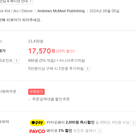
인딩 & 에디션 안내
e Kid / Jez / Odone
Andrews McMeel Publishing
2024년 08월 06일
번째 리뷰어가 되어주세요.
가
21,430원
17,570
원
매가
(18% 할인)
ES포인트
880원 (5% 적립) + 마니아추가적립
5만원이상 구매 시 2천원 추가적립
가혜택쿠폰
쿠폰받기
주문금액대별 할인쿠폰
제혜택
카카오페이
2,000원 즉시할인
일 400건, 4만원 이상
페이코
1% 할인
포인트 결제시