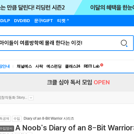
D/LP
DVD/BD
문구
/GIFT
티켓
독서유형검사
RBTI Lab
장안내
채널예스
사락
예스펀딩
클래스24
독서유형검사
크클 심야 독서 모임
OPEN
[창작동화 Story...
Diary of an 8-Bit Warrior 시리즈
득공제
수입
A Noob's Diary of an 8-Bit Warrio
수입양서