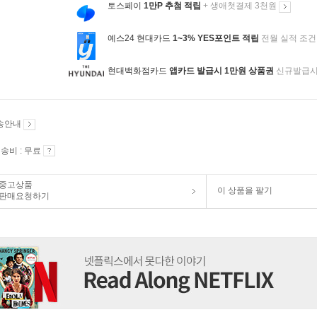
토스페이
1만P 추첨 적립
+ 생애첫결제 3천원
예스24 현대카드
1~3% YES포인트 적립
전월 실적 조건
현대백화점카드
앱카드 발급시 1만원 상품권
신규발급
송안내
송비 : 무료
중고상품
이 상품을 팔기
판매요청하기