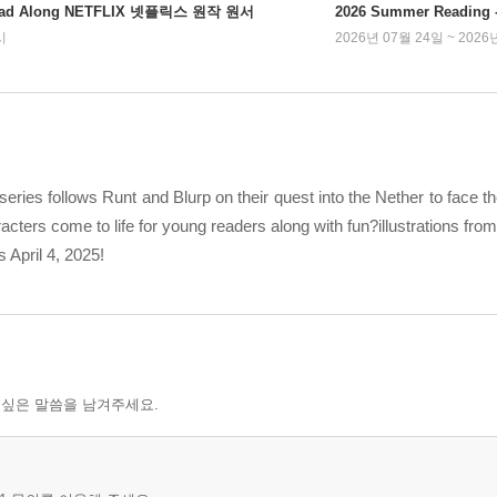
ad Along NETFLIX 넷플릭스 원작 원서
2026 Summer Readi
시
2026년 07월 24일 ~ 2026
series follows Runt and Blurp on their quest into the Nether to face t
cters come to life for young readers along with fun?illustrations from
 April 4, 2025!
 싶은 말씀을 남겨주세요.