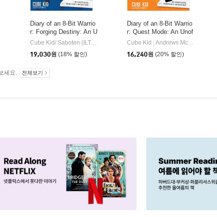
Diary of an 8-Bit Warrio
Diary of an 8-Bit Warrio
r: Forging Destiny: An U
r: Quest Mode: An Unof
nofficial Minecraft Adve
ficial Minecraft Adventur
Cube Kid/ Saboten (ILT)
Andrews McMeel Pub
Cube Kid
Andrews McMeel Publishing
|
|
nture Volume 6
e Volume 5
19,030
원
(18% 할인)
16,240
원
(20% 할인)
보세요.
전체보기