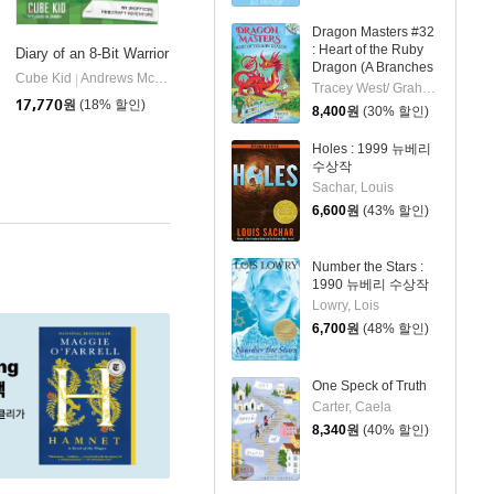
Dragon Masters #32
: Heart of the Ruby
Diary of an 8-Bit Warrior
Dragon (A Branches
Cube Kid
Andrews McMeel Publishing
|
Book)
Tracey West/ Graham Howells (ILT)
17,770
원
(18% 할인)
8,400
원
(30% 할인)
Holes : 1999 뉴베리
수상작
Sachar, Louis
6,600
원
(43% 할인)
Number the Stars :
1990 뉴베리 수상작
Lowry, Lois
6,700
원
(48% 할인)
One Speck of Truth
Carter, Caela
8,340
원
(40% 할인)