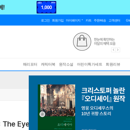
로그인
회원가입
마이페이지
카트
주문/배송
고객센터
Gl
해리포터
캐릭터북
원작소설
어린이특가세트
회원리뷰
r: The Eye of Ender Volume 3
[ Paperback ]