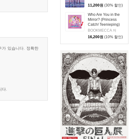
11,200
원
(30% 할인)
Who Are You in the
Mirror? (Princess
Catch! Teenieping)
(세이펜호환 / QR음원
BOOKMECCA 저
포함)
16,200
원
(10% 할인)
우가 있습니다. 정확한
니다.