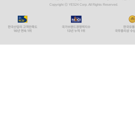
중고상품이 구매확정(자동 
LP상품의 재생 불량 원인이 기
시간의 경과에 의해 재판매가
전자상거래 등에서의 소비자
eBook 세트 상품은 일괄 
1개의 상품으로 취급 및 판매
우, 세트 상품 전부 및 세트
상품의 불량에 의한 반품, 교
소비자 피해보상
준하여 처리됨
환불 지연에 따른 배상
대금 환불 및 환불 지연에 
회사소개
인재채용
이용약관
개인정보처리방침
청소년보호정책
도서홍보안내
대표 : 김석환, 최세라
주소 : 서울시 영등포구 은행로 11, 5층~6층(여의도동,일신
사업자등록번호 : 229-81-37000 통신판매업신고 : 제 200
이메일 : yes24help@yes24.com 호스팅 서비스사업자 :