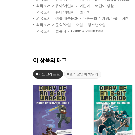
외국도서
유아/어린이
어린이
어린이 생활
외국도서
유아/어린이
챕터북
외국도서
예술 대중문화
대중문화
게임/마술
게임
외국도서
문학/소설
소설
청소년소설
외국도서
컴퓨터
Game & Multimedia
이 상품의 태그
#마인크래프트
#즐거운영어책읽기