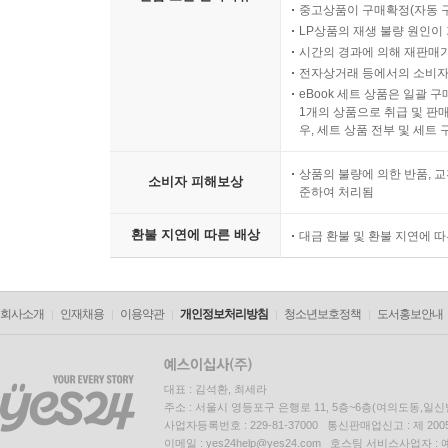
출고 완료 후 10일 이내의 
디지털 콘텐츠인 eBook의 
반품/교환 가능기간
중고상품의 경우 출고 완료일
모바일 쿠폰의 경우 유효기간(
고객의 단순변심 및 착오구
직수입양서/직수입일서중 일
단, 아래의 주문/취소 조건인
오늘 00시 ~ 06시 30분 
반품/교환 비용
오늘 06시 30분 이후 주문
직수입 음반/영상물/기프트 
단, 당일 00시~13시 사이
박스 포장은 택배 배송이 가
소비자의 책임 있는 사유로 
소비자의 사용, 포장 개봉에 
복제가 가능한 상품 등의 포장을 
소비자의 요청에 따라 개별
디지털 컨텐츠인 eBook, 
eBook 대여 상품은 대여 기
모바일 쿠폰 등록 후 취소/환
반품/교환 불가사유