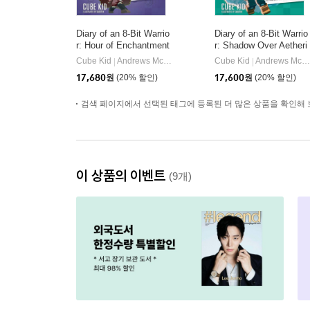
Diary of an 8-Bit Warrio
Diary of an 8-Bit Warrio
r: Hour of Enchantment
r: Shadow Over Aetheri
Volume 8
a: An Unofficial Minecra
Cube Kid
Andrews McMeel Publishing
Cube Kid
Andrews McMeel Publishing
|
|
ft Adventure Volume 7
17,680
원
(20% 할인)
17,600
원
(20% 할인)
검색 페이지에서 선택된 태그에 등록된 더 많은 상품을 확인해 
이 상품의 이벤트
(9개)