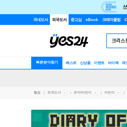
국내도서
외국도서
중고샵
eBook
크레마클럽
C
빠른분야찾기
베스트
신상품
이벤트
바이백
매
웰컴
외국도서
유아/어린이
어린이