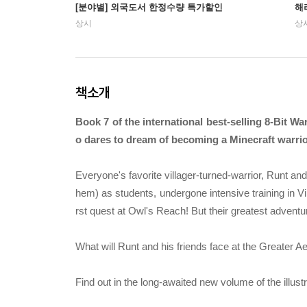
[분야별] 외국도서 한정수량 특가할인
해
상시
상
책소개
Book 7 of the international best-selling 8-Bit Wa
o dares to dream of becoming a Minecraft warrio
Everyone's favorite villager-turned-warrior, Runt an
hem) as students, undergone intensive training in V
rst quest at Owl's Reach! But their greatest adventu
What will Runt and his friends face at the Greater A
Find out in the long-awaited new volume of the illustr