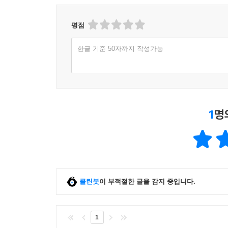
다이어리 오브 8 워리어
종이책
구매
a*****k
2024-04-14
신고
|
|
|
아이들이 원해서 구매하여 재미있게 읽은 책입
다양한 모험을 합니다. 그리고 런트는 여러가지
이 리뷰가 도움이 되었나요?
1
한줄평
(1건)
1,000원 이상 구매 후 한줄평 작성 시
일반회원 50원, 마니
eBook은 다운로드 후 작성한 리뷰만 YES포인트 지급됩니
클래스는 첫번째 회차 주문확정 시점부터 마지막 회차 주문
eBook 페이백, CD/LP, DVD/Blu-ray, 패션 및 판매금