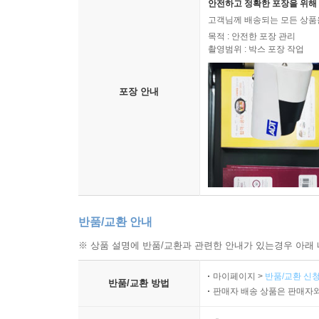
Spy School Blackout
Diary
Stuart Gibbs
Simon & Schuster Books for Young Readers
Cube 
|
6건
22,800
원
(20% 할인)
17,8
배송/반품/교환 안내
배송 안내
예스24 배송
배송 구분
배송비 : 무료배송