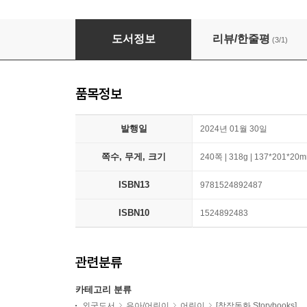
Diary of an 8-Bit Warrior: Shadow Over Aethe
도서정보
리뷰/한줄평
(3/1)
품목정보
발행일
2024년 01월 30일
쪽수, 무게, 크기
240쪽 | 318g | 137*201*20
ISBN13
9781524892487
ISBN10
1524892483
관련분류
카테고리 분류
외국도서
유아/어린이
어린이
[창작동화 Storybooks]