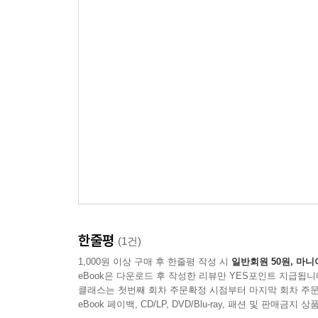
1
마인크래프트 세계관을 바탕으로
종이책
구매
i********g
2026-06-01
신고
|
|
|
Diary of an 8-Bit Warrior: Shado
위협에 맞서 협력하며 성장하는 과정이 긴장감 
시리즈를 좋아하는 독자라면 더욱 재미있게 즐길 
이 리뷰가 도움이 되었나요?
좋아요
종이책
구매
r****9
2025-03-31
신고
|
|
|
아이가 1권부터 이 책 권까지 너무 재미있게 
은 또 언제 나올수 있는지, 현재 스토리보다 
이 리뷰가 도움이 되었나요?