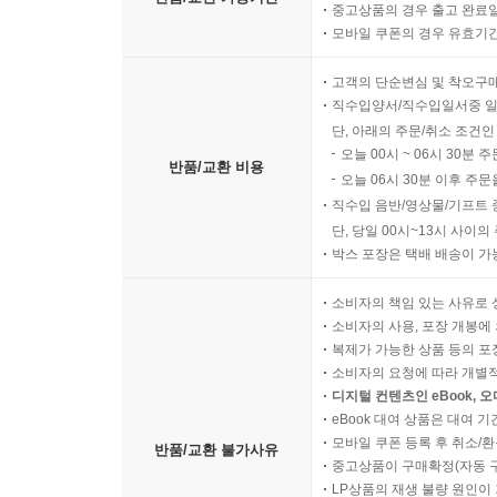
중고상품의 경우 출고 완료일
모바일 쿠폰의 경우 유효기간(
고객의 단순변심 및 착오구
직수입양서/직수입일서중 일
단, 아래의 주문/취소 조건인
오늘 00시 ~ 06시 30분 
반품/교환 비용
오늘 06시 30분 이후 주문
직수입 음반/영상물/기프트 
단, 당일 00시~13시 사이
박스 포장은 택배 배송이 가
소비자의 책임 있는 사유로 
소비자의 사용, 포장 개봉에 
복제가 가능한 상품 등의 포장을 
소비자의 요청에 따라 개별
디지털 컨텐츠인 eBook, 
eBook 대여 상품은 대여 기
모바일 쿠폰 등록 후 취소/환
반품/교환 불가사유
중고상품이 구매확정(자동 
LP상품의 재생 불량 원인이 기