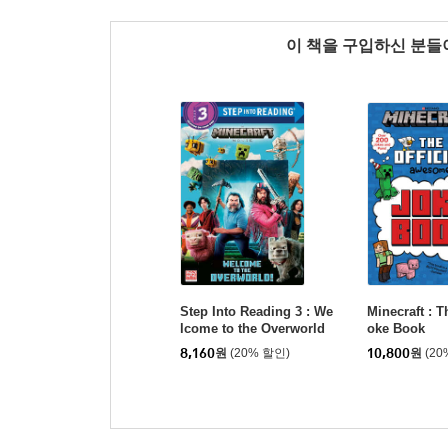
이 책을 구입하신 분
Step Into Reading 3 : We
Minecraft : T
lcome to the Overworld
oke Book
(a Minecraft Movie)
8,160
원
(20% 할인)
10,800
원
(20