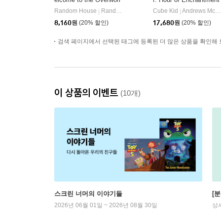
d (a Minecraft Movie)
Volume 8
Random House
Random House Books for Young Readers
Cube Kid
Andrews McMeel Publishing
|
|
8,160
원
(20% 할인)
17,680
원
(20% 할인)
검색 페이지에서 선택된 태그에 등록된 더 많은 상품을 확인해 
이 상품의 이벤트
(10개)
스크린 너머의 이야기들
[
2026년 06월 01일 ~ 2026년 08월 30일
상