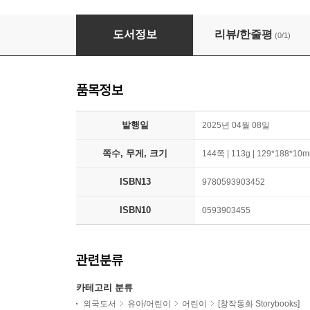
A Minecraft Movie the Junior Novelization
도서정보
리뷰/한줄평
(0/1)
품목정보
발행일
2025년 04월 08일
쪽수, 무게, 크기
144쪽 | 113g | 129*188*10
ISBN13
9780593903452
ISBN10
0593903455
관련분류
카테고리 분류
외국도서
유아/어린이
어린이
[창작동화 Storybooks]