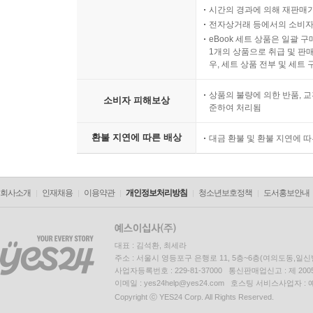
시간의 경과에 의해 재판매가
전자상거래 등에서의 소비자
eBook 세트 상품은 일괄 
1개의 상품으로 취급 및 판매
우, 세트 상품 전부 및 세트
상품의 불량에 의한 반품, 교
소비자 피해보상
준하여 처리됨
환불 지연에 따른 배상
대금 환불 및 환불 지연에 
회사소개
인재채용
이용약관
개인정보처리방침
청소년보호정책
도서홍보안내
대표 : 김석환, 최세라
주소 : 서울시 영등포구 은행로 11, 5층~6층(여의도동,일신
사업자등록번호 : 229-81-37000 통신판매업신고 : 제 200
이메일 : yes24help@yes24.com 호스팅 서비스사업자 :
Copyright ⓒ YES24 Corp. All Rights Reserved.