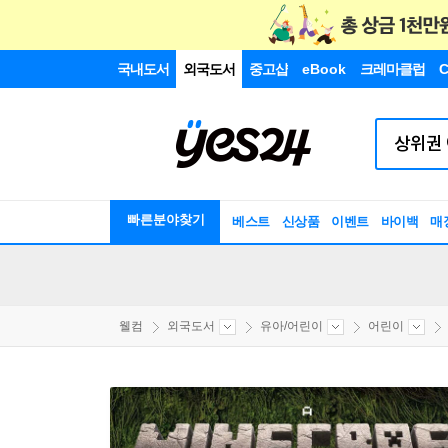
국내도서
외국도서
중고샵
eBook
크레마클럽
C
빠른분야찾기
베스트
신상품
이벤트
바이백
매
웰컴
외국도서
유아/어린이
어린이