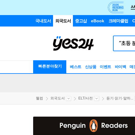
국내도서
외국도서
중고샵
eBook
크레마클럽
C
빠른분야찾기
베스트
신상품
이벤트
바이백
매
웰컴
외국도서
ELT/사전
듣기·읽기·말하...