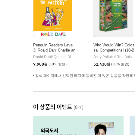
Penguin Readers Level
Who Would Win? Colos
3: Roald Dahl Charlie an
sal Competitions! (10-B
d the Chocolate Factory
ook Box Set)
Roald Dahl/ Quentin Blake (ILT)
Penguin Random House Chil
Jerry Pallotta/ Rob Bolster (I
|
(ELT Graded Reader)
9,900
원
(10% 할인)
52,430
원
(30% 할인)
검색 페이지에서 선택된 태그에 등록된 더 많은 상품을 확인해 
이 상품의 이벤트
(8개)