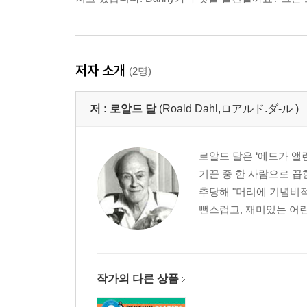
저자 소개
(2명)
저 :
로알드 달
(Roald Dahl,ロアルド.ダ-ル )
로알드 달은 ‘에드가 앨
기꾼 중 한 사람으로 꼽
추당해 "머리에 기념비적
뻔스럽고, 재미있는 어린이
작가의 다른 상품