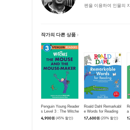
펜을 이용하여 인물의 자
작가의 다른 상품
Penguin Young Reader
Roald Dahl Remarkabl
R
s Level 3 : The Witche
e Words for Reading
a
s : The Mouse and the
g
4,900
원
(45% 할인)
17,600
원
(20% 할인)
1
Mouse-Maker