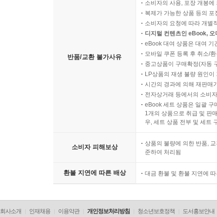
소비자의 사용, 포장 개봉에 
복제가 가능한 상품 등의 포장을 
소비자의 요청에 따라 개별
디지털 컨텐츠인 eBook, 
eBook 대여 상품은 대여 기
모바일 쿠폰 등록 후 취소/환
반품/교환 불가사유
중고상품이 구매확정(자동 
LP상품의 재생 불량 원인이 기
시간의 경과에 의해 재판매가
전자상거래 등에서의 소비자
eBook 세트 상품은 일괄 
1개의 상품으로 취급 및 판매
우, 세트 상품 전부 및 세트
상품의 불량에 의한 반품, 교
소비자 피해보상
준하여 처리됨
환불 지연에 따른 배상
대금 환불 및 환불 지연에 
회사소개
인재채용
이용약관
개인정보처리방침
청소년보호정책
도서홍보안내