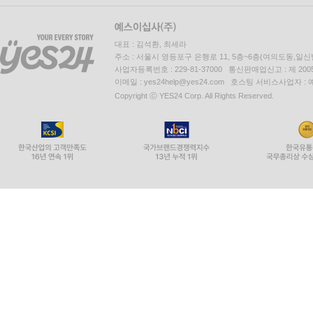
대표 : 김석환, 최세라
주소 : 서울시 영등포구 은행로 11, 5층~6층(여의도동,일신
사업자등록번호 : 229-81-37000 통신판매업신고 : 제 200
이메일 : yes24help@yes24.com 호스팅 서비스사업자 :
Copyright ⓒ YES24 Corp. All Rights Reserved.