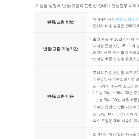
※ 상품 설명에 반품/교환과 관련한 안내가 있는경우 아래 
마이페이지 >
반품/교환 신청
반품/교환 방법
판매자 배송 상품은 판매자와
출고 완료 후 10일 이내의 
디지털 콘텐츠인 eBook의 
반품/교환 가능기간
중고상품의 경우 출고 완료일
모바일 쿠폰의 경우 유효기간(
고객의 단순변심 및 착오구
직수입양서/직수입일서중 일
단, 아래의 주문/취소 조건인
오늘 00시 ~ 06시 30분 
반품/교환 비용
오늘 06시 30분 이후 주문
직수입 음반/영상물/기프트 
단, 당일 00시~13시 사이
박스 포장은 택배 배송이 가
소비자의 책임 있는 사유로 