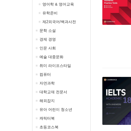
영어학 & 영어교육
유학준비
제2외국어/백과사전
문학 소설
경제 경영
인문 사회
예술 대중문화
취미 라이프스타일
컴퓨터
자연과학
대학교재 전문서
해외잡지
유아 어린이 청소년
캐릭터북
초등코스북