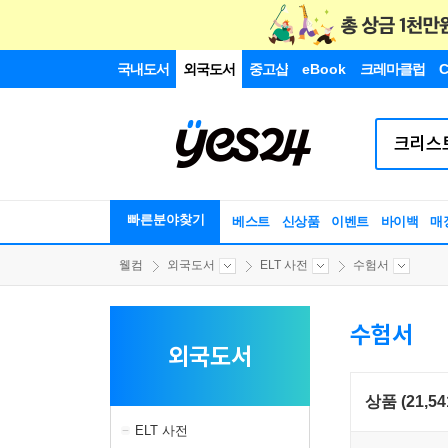
국내도서
외국도서
중고샵
eBook
크레마클럽
C
빠른분야찾기
베스트
신상품
이벤트
바이백
매
웰컴
외국도서
ELT 사전
수험서
수험서
외국도서
상품 (21,54
ELT 사전