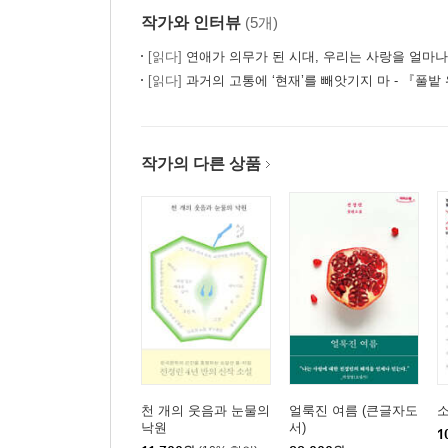
작가와 인터뷰
(5개)
[읽다]
연애가 의무가 된 시대, 우리는 사랑을 얼마나
[읽다]
과거의 고통에 ‘현재’를 빼앗기지 마 - 『풀밭
작가의 다른 상품
천 개의 웃음과 눈물의
얼룩진 여름 (큰글자도
낙원
서)
1