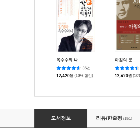
옥수수와 나
아침의 문
36건
12,420
원
(10% 할인)
12,420
원
(10
아내의 상자 외
도서정보
리뷰/한줄평
(15/1)