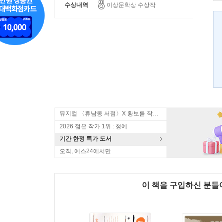
수상내역
이상문학상 수상작
뮤지컬 〈휴남동 서점〉X 황보름 작가 북토크
2026 젊은 작가 1위 : 청예
기간 한정 특가 도서
오직, 예스24에서만
이 책을 구입하신 분