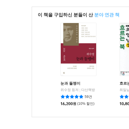
이 책을 구입하신 분들이 산
분야 연관 책
눈과 돌멩이
흐르
위수정 등저
다산책방
최일남
|
59건
16,200
원
(10% 할인)
10,8