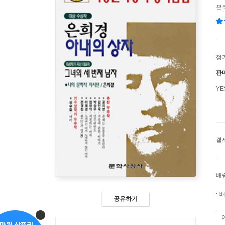
은
정
판
Y
결
배
배
공유하기