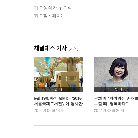
기수상작가 우수작
최수철 <매미>
채널예스 기사
(2개)
읽다
읽다
6월 19일까지 열리는 '2016
은희경 “자기라는 존재
서울국제도서전', 이 행사만
느낄 때, 행복하다”
은!
2016년 06월 16일
2014년 03월 20일