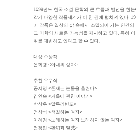
1998년도 한국 소설 문학의 큰 흐름과 발전을 한
각기 다양한 작품세계가 이 한 권에 펼쳐져 있다. 1
이 작품은 일상의 삶 속에서 소멸되어 가는 인간의
그 미학의 새로운 가능성을 제시하고 있다. 특히 이
취를 대변하고 있다고 할 수 있다.
대상 수상작
은희경 <아내의 상자>
추천 우수작
공지영 <존재는 눈물을 흘린다>
김인숙 <거울에 관한 이야기>
박상우 <말무리반도>
엄창석 <색칠하는 여자>
이혜경 <노래하는 여자 노래하지 않는 여자>
전경린 <환幻과 멸滅>