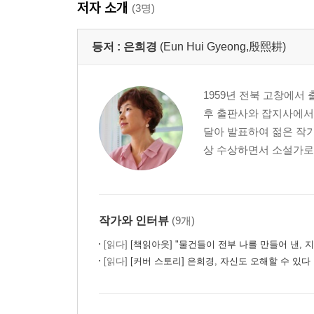
저자 소개
(3명)
등저 :
은희경
(Eun Hui Gyeong,殷熙耕)
1959년 전북 고창에서
후 출판사와 잡지사에서
달아 발표하여 젊은 작가
상 수상하면서 소설가로서
작가와 인터뷰
(9개)
[읽다]
[책읽아웃] "물건들이 전부 나를 만들어 낸, 지나간 시간들이
[읽다]
[커버 스토리] 은희경, 자신도 오해할 수 있다