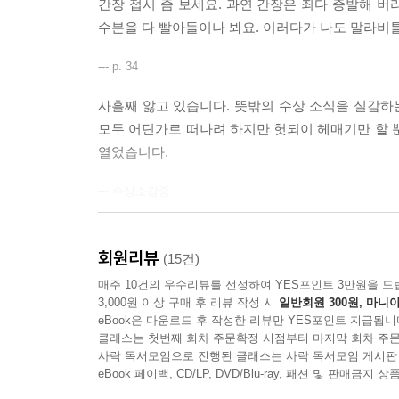
간장 접시 좀 보세요. 과연 간장은 죄다 증발해 
수분을 다 빨아들이나 봐요. 이러다가 나도 말라비틀
--- p. 34
사흘째 앓고 있습니다. 뜻밖의 수상 소식을 실감하는
모두 어딘가로 떠나려 하지만 헛되이 헤매기만 할 
열었습니다.
--- 수상소감중
나는 터무니없이 결연하게 다짐한다. 그 다짐에 내 
시키지도 않았는데 텔레비젼이 때맞춰 궁금증을 풀어
회원리뷰
(15건)
하고 있다. 이런 제길, 나는 맥이 풀린다. 다짐하나
매주 10건의 우수리뷰를 선정하여 YES포인트 3만원을 드
만, 믿고 싶지 않은 일이지만, 그 노래는 내 이비에서
3,000원 이상 구매 후 리뷰 작성 시
일반회원 300원, 마니아
eBook은 다운로드 후 작성한 리뷰만 YES포인트 지급됩니
클래스는 첫번째 회차 주문확정 시점부터 마지막 회차 주문
--- p.319
사락 독서모임으로 진행된 클래스는 사락 독서모임 게시판
eBook 페이백, CD/LP, DVD/Blu-ray, 패션 및 판매금
나는 아내를 위해 모든 것을 했다. 그것을 아내는 