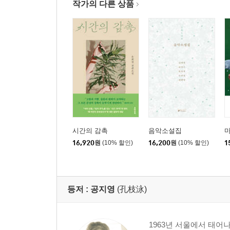
작가의 다른 상품
시간의 감촉
음악소설집
마
16,920
원
(10% 할인)
16,200
원
(10% 할인)
1
등저 :
공지영
(孔枝泳)
1963년 서울에서 태어