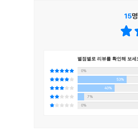
그리고 다시 잠들기 전까지 하는 일이라고는 오직 나
15
명
--- p.58
그녀는 열심히 밥을 먹었다. 다 먹은 다음 물을 가
다. 쟁반 위에 있던 물병과 유리컵을 내려놓고 거기
'내가 언제 밥을 먹었죠?'
별점별로 리뷰를 확인해 보세
그 겨울은 우리 둘 다에게 몹시 힘들었다.
0%
53%
--- p.54
40%
7%
0%