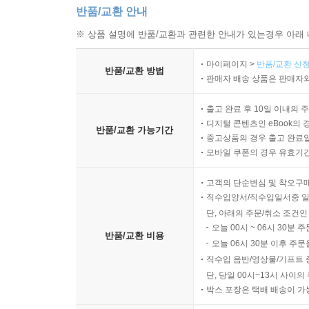
반품/교환 안내
※ 상품 설명에 반품/교환과 관련한 안내가 있는경우 아래 
마이페이지 >
반품/교환 신청
반품/교환 방법
판매자 배송 상품은 판매자와
출고 완료 후 10일 이내의 
디지털 콘텐츠인 eBook의 
반품/교환 가능기간
중고상품의 경우 출고 완료일
모바일 쿠폰의 경우 유효기간(
고객의 단순변심 및 착오구
직수입양서/직수입일서중 일
단, 아래의 주문/취소 조건인
오늘 00시 ~ 06시 30분 
반품/교환 비용
오늘 06시 30분 이후 주문
직수입 음반/영상물/기프트 
단, 당일 00시~13시 사이
박스 포장은 택배 배송이 가