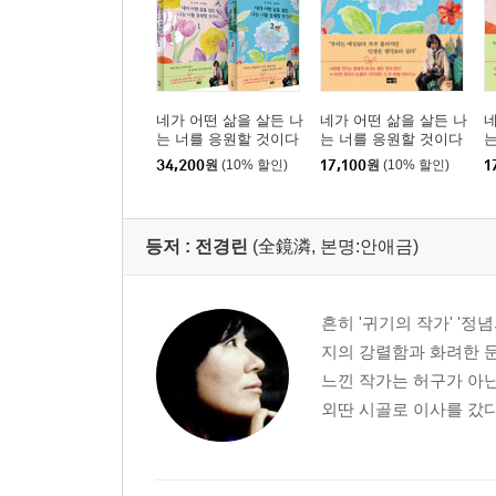
네가 어떤 삶을 살든 나
네가 어떤 삶을 살든 나
네
는 너를 응원할 것이다
는 너를 응원할 것이다
는
1,2 세트
2
1
34,200
원
(10% 할인)
17,100
원
(10% 할인)
1
등저 :
전경린
(全鏡潾, 본명:안애금)
흔히 '귀기의 작가' '
지의 강렬함과 화려한 문
느낀 작가는 허구가 아닌
외딴 시골로 이사를 갔다