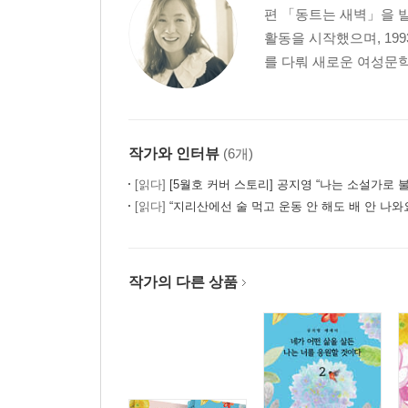
편 「동트는 새벽」을 발
활동을 시작했으며, 1
를 다뤄 새로운 여성문학
작가와 인터뷰
(6개)
[읽다]
[5월호 커버 스토리] 공지영 “나는 소설가로 불리
[읽다]
“지리산에선 술 먹고 운동 안 해도 배 안 나와요” - 『공지영
작가의 다른 상품