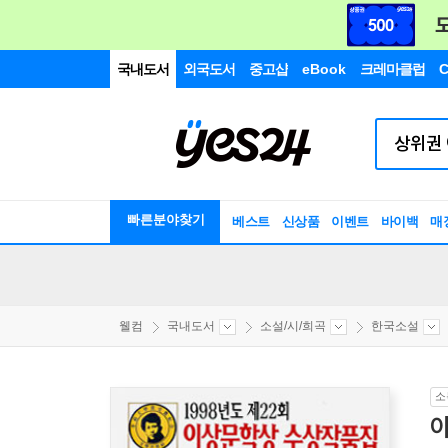
국내도서
외국도서
중고샵
eBook
크레마클럽
C
빠른분야찾기
베스트
신상품
이벤트
바이백
매
웰컴
국내도서
소설/시/희곡
한국소설
소
아