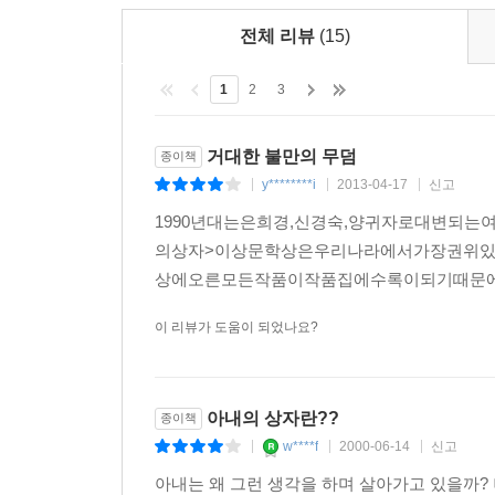
전체 리뷰
(15)
1
2
3
거대한 불만의 무덤
종이책
y********i
2013-04-17
신고
|
|
|
1990년대는은희경,신경숙,양귀자로대변되
의상자>이상문학상은우리나라에서가장권위
상에오른모든작품이작품집에수록이되기때문에
이 리뷰가 도움이 되었나요?
아내의 상자란??
종이책
w****f
2000-06-14
신고
|
|
|
아내는 왜 그런 생각을 하며 살아가고 있을까? 