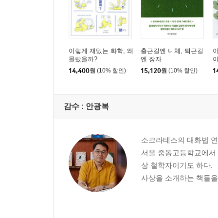
이렇게 재밌는 화학, 왜
출근길엔 니체, 퇴근길
이
몰랐을까?
엔 장자
14,400
원
(10% 할인)
15,120
원
(10% 할인)
1
감수 :
안광복
소크라테스의 대화법 연구
서울 중동고등학교에서 
상 철학자이기도 하다. 
사상을 소개하는 책들을,