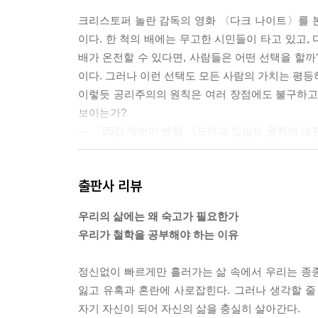
크리스토퍼 놀란 감독의 영화 〈다크 나이트〉를 
이다. 한 척의 배에는 무고한 시민들이 타고 있고,
배가 온전할 수 있다면, 사람들은 어떤 선택을 할까
이다. 그러나 이런 선택도 모든 사람의 가치는 평
이렇듯 공리주의의 원칙은 여러 장점에도 불구하고 
보이는가?
--- 「25강 제러미 벤담 《도덕과 입법의 원칙에 대
철학자들은 언제나 깊이 잠들어 있는 사람들을 흔들
출판사 리뷰
치며 거칠게 사람들을 흔들어댔다. 철학자들을 가수에
드록 작품이 바로 《차라투스트라는 이렇게 말했다
우리의 삶에는 왜 숙고가 필요한가
--- 「33강 프리드리히 니체 《차라투스트라는 이렇
우리가 철학을 공부해야 하는 이유
그런데 자살만이 유일하게 진지한 철학적 문제라고 한
정신없이 빠르게만 흘러가는 삶 속에서 우리는 종
과 동의어가 아니다. 그렇다고 운명에 순응하며 살
잃고 유혹과 혼란에 사로잡힌다. 그러나 생각할 줄 
히 사라져가는 동시에 끊임없이 새롭게 열어나갈 수
자기 자신이 되어 자신의 삶을 충실히 살아간다.
행복해야 한다”라고 말한다. 생명은 분명 귀중한 것