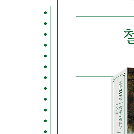
무엇이 ‘행복’한 삶일까?
21 니콜로 마키아벨리 《군주론》
리더는 어째서 ‘진정한 소인배’가 돼야 하는가?
22 찰스 다윈 《종의 기원》
‘적자생존’이 무슨 뜻이지?
23 토마스 홉스 《리바이어던》
인간은 왜 국가를 필요로 하는가?
24 존 로크 《시민정부론》
정부의 역할은 무엇인가?
25 제러미 벤담 《도덕과 입법의 원칙에 대한 서론
어째서 ‘최대 다수의 최대 행복’을 추구해야 하는가?
26 존 스튜어트 밀 《공리주의》
셰익스피어와 맥주, 당신의 선택은?
27 장 자크 루소 《사회계약론》
인간은 자유롭게 태어나 왜 항상 속박에 매여 사는
28 한나 아렌트 《예루살렘의 아이히만》
평범한 사람이 어떻게 악을 저지르는가?
29 칼 포퍼 《열린사회와 그 적들》