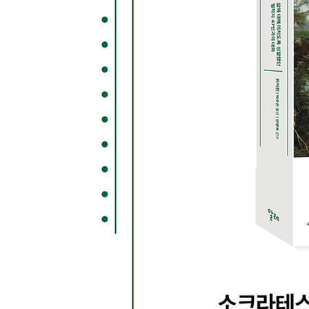
좋은 의도가 어떻게 세상을 지옥으로 만드는가?
30 존 롤스 《정의론》
케이크를 어떻게 나누어야 정의로울까?
31 로버트 노직 《아나키에서 유토피아로》
메시는 더 많은 세금을 내야 할까?
4장 모순을 직시하고 현 상태에 질문하기：현대의 
32 아르투어 쇼펜하우어 《의지와 표상으로서의 
인생은 왜 시계추와 같은가?
33 프리드리히 니체 《차라투스트라는 이렇게 말
‘초인’이 된다는 게 무슨 뜻이지?
34 막스 베버 《프로테스탄트 윤리와 자본주의 정
당신은 왜 ‘일하는 사람’이 되고자 하는가?
35 에드문트 후설 《유럽학문의 위기와 선험적 현
과학이 모든 난제를 해결할 수 있을까?
36 카를 마르크스 《경제학·철학 초고》
우리는 왜 출근하기 싫은가?