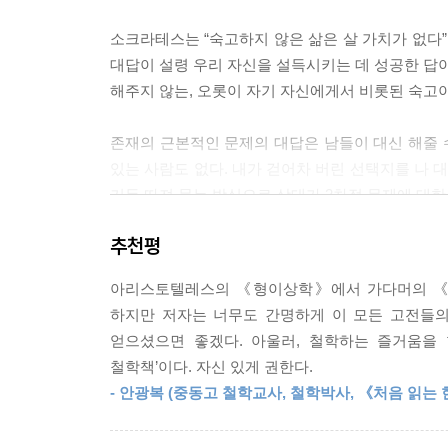
서였다.
소크라테스는 “숙고하지 않은 삶은 살 가치가 없다”
--- 「48강 알베르 카뮈 《시지프 신화》 : 삶은 
대답이 설령 우리 자신을 설득시키는 데 성공한 답이
해주지 않는, 오롯이 자기 자신에게서 비롯된 숙고이
사람들은 생명의 종결을 두려워하지만, 죽음이 없으
‘언젠가는 죽는다’는 전제 위에서 이루어지는 것 아
존재의 근본적인 문제의 대답은 남들이 대신 해줄 수
살 수 있다면, 간절한 바람도 소원도 희망도 없을 
있는 사람도 없다. 내가 걷어차 버린 선택지를 나
에게 “존재를 어떻게 인식하죠?”라고 물었다.
거듭 따져 묻는 방식으로 상대가 2차적 문제에 대한
하이데거의 대답은 간단했다. “무덤 앞에서 시간을 
우리가 철학을 공부해야 하는 이유는 정해진 답을 
이라고 생각했다.
추천평
얻고, 무엇을 해야 하는지 깨닫기 위해서, 즉 자신
--- 「49강 마르틴 하이데거 《존재와 시간》 : 인간은 왜
아리스토텔레스의 《형이상학》에서 가다머의 《진
중국 최대 팟캐스트 플랫폼 히말라야 FM 700만 조
하지만 저자는 너무도 간명하게 이 모든 고전들의
푸단 대학교 철학과 교수, 철학의 어린왕자 위저쥔
얻으셨으면 좋겠다. 아울러, 철학하는 즐거움을 
철학책’이다. 자신 있게 권한다.
《하루 10분, 철학이 필요한 시간》은 중국 최대 팟캐
- 안광복 (중동고 철학교사, 철학박사, 《처음 읽는 
원고를 정리해서 만들어졌다. 중국 푸단 대학에서
정신’이라는 강좌로 수강 신청이 1초 만에 마감될 