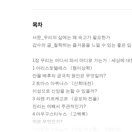
목차
서문_우리의 삶에는 왜 숙고가 필요한가
감수의 글_철학하는 즐거움을 느낄 수 있는 좋은 
1장 우리는 어디서 와서 어디로 가는가：세상에 대
1 아리스토텔레스 《형이상학》
만물 배후의 궁극적 원인은 무엇일까?
2 토마스 아퀴나스 《신학대전》
이성으로 신앙을 논할 수 있을까?
3 쇠렌 키르케고르 《공포와 전율》
진리는 어째서 주관적인가?
4 아우구스티누스 《고백록》
악은 무엇인가?
5 비뤼흐 스피노자 《지성 개선론》 《에티카》