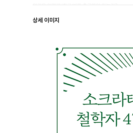
인간은 어떻게 ‘최고선’을 추구해야 하는가?
6 고트프리트 빌헬름 라이프니츠 《모나드론》
상세 이미지
양철 나무꾼은 어떻게 자기만의 심장을 갖게 되는가
2장 나를 알고 세상을 알기：세상을 보는 서로 다른
7 르네 데카르트 《성찰》
“나는 생각한다, 고로 존재한다”, 의심할 수 없는 
8 조지 버클리 《인간 지식의 원리론》
존재하는 것은 지각되는 것이다?
9 데이비드 흄 《인간 본성에 관한 논고》
내일도 반드시 해가 떠오를까?
10 이마누엘 칸트 《순수이성비판》
객관성은 어떻게 ‘나’에게서 비롯되는가?
11 게오르크 헤겔 《정신현상학》
실재하는 모든 것은 합리적인가?
12 게오르크 헤겔 《역사철학강의》
역사에도 법칙과 목표가 있는가?