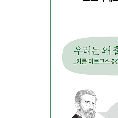
37 헤르베르트 마르쿠제 《일차원적 인간》
‘소확행’에 무슨 문제라도 있나?
38 미셸 푸코 《감시와 처벌》
당신은 감시와 통제 속에서 살고 싶은가?
39 위르겐 하버마스 《의사소통행위이론》
인간의 이성은 단지 위성을 쏘아 올리기 위한 것인
5장 내면으로 돌아가 자아 발견하기：우리들 자신
40 소크라테스 《파이돈》
인간의 영혼은 무엇을 위해 존재하는가?
41 마르쿠스 아우렐리우스 《명상록》
난세에 마음의 평온을 얻는 법
42 루카우스 안나이우스 세네카 《인생이 왜 짧은
짧은 인생에서 무엇을 더 바라고 있는가
43 프랜시스 베이컨 《신기관》
어떻게 해야 온갖 우상에서 벗어날 수 있을까?
44 볼테르 《철학편지》