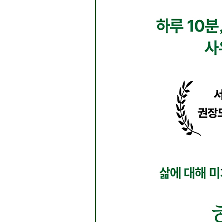
13 버트런드 러셀 《철학의 문제들》
“현재의 프랑스 국왕은 대머리”라는 말에 무슨 문제
14 지그문트 프로이트 《꿈의 해석》
꿈을 꾼다는 것은 무엇을 의미하는가?
15 루트비히 비트겐슈타인 《논리-철학 논고》 《
말을 제대로 하기가 왜 이렇게 어려운가?
16 토마스 쿤 《과학혁명의 구조》
어째서 과학에도 혁명이 일어나는가?
17 존 설 《마음, 두뇌, 프로그램》
인공지능은 왜 인간을 대체할 수 없나?
18 대니얼 데닛 《의식의 수수께끼를 풀다》
인간의 머릿속에는 ‘극장’이 있다?
3장 무엇이 공평이고 무엇이 행복인가：우리 이상 
19 플라톤 《국가론》
당신은 어떤 나라에서 살고 싶은가?
20 아리스토텔레스 《니코마코스 윤리학》