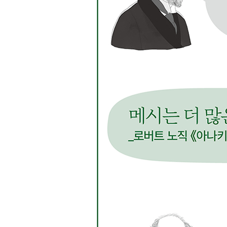
어리석음, 야만, 미신과 결별하는 법
45 블레즈 파스칼 《팡세》
인간은 생각할 수 있는 갈대?
46 이마누엘 칸트 《실천이성비판》
당신은 테러리스트를 가혹하게 고문할 수 있는가?
47 장 폴 사르트르 《실존주의는 휴머니즘이다》
자유는 어째서 인간의 숙명인가?
48 알베르 카뮈 《시지프 신화》
삶은 왜 이렇게 부조리한가?
49 마르틴 하이데거 《존재와 시간》
인간은 왜 ‘존재’를 사유해야 하는가?
50 한스게오르크 가다머 《진리와 방법》
이해했다면 다인가?
미출간된 더 읽으면 좋은 책