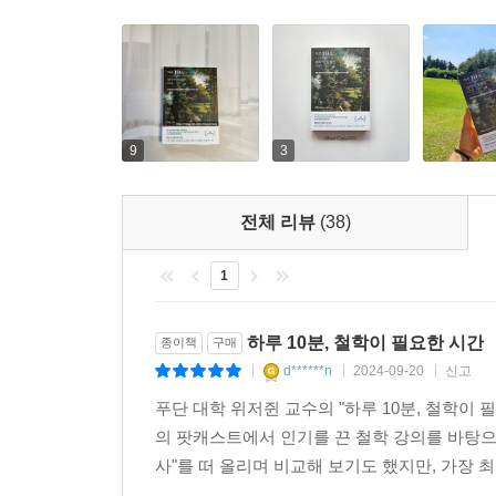
9
3
전체 리뷰
(38)
1
하루 10분, 철학이 필요한 시간
종이책
구매
d******n
2024-09-20
신고
|
|
|
푸단 대학 위저쥔 교수의 "하루 10분, 철학이 
의 팟캐스트에서 인기를 끈 철학 강의를 바탕으
사"를 떠 올리며 비교해 보기도 했지만, 가장 최