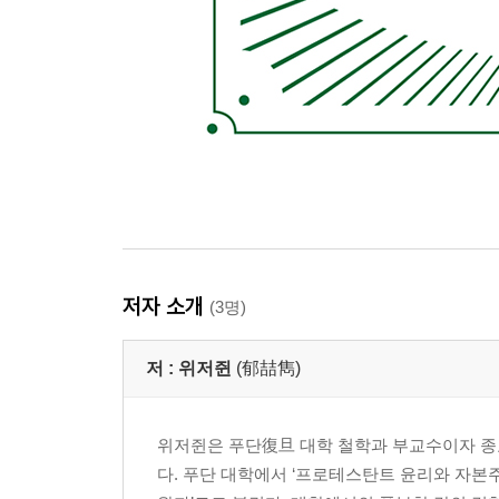
저자 소개
(3명)
저 :
위저쥔
(郁喆雋)
위저쥔은 푸단復旦 대학 철학과 부교수이자 종
다. 푸단 대학에서 ‘프로테스탄트 윤리와 자본