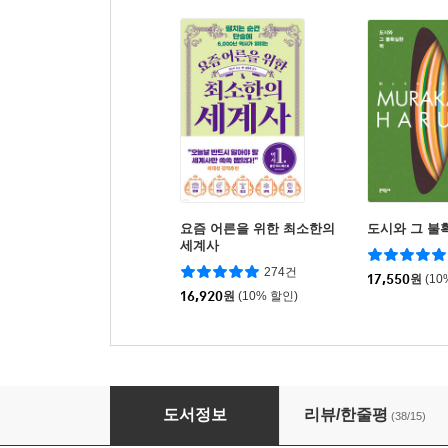
요즘 어른을 위한 최소한의
도시와 그 불
세계사
274건
17,550
원
(10
16,920
원
(10% 할인)
하루 10분, 철학이 필요한 시간
도서정보
리뷰/한줄평
(38/15)