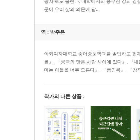
왕자’로도 불린다. 대학에서의 풍부한 강의 경
문이 우리 삶의 의문에 답...
역 :
박주은
이화여자대학교 중어중문학과를 졸업하고 현재
볼』, 『궁극의 맛은 사람 사이에 있다』, 『
마는 아들을 너무 모른다』, 『품인록』, 『창
작가의 다른 상품