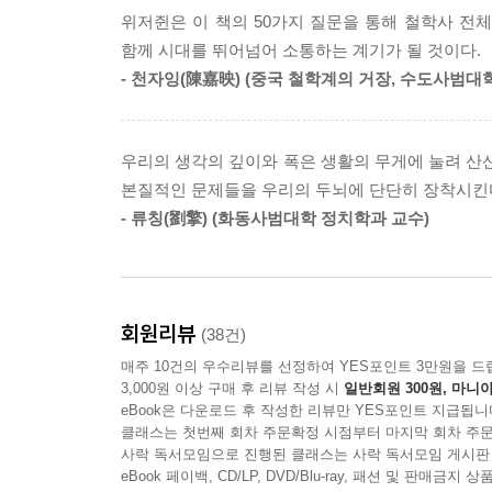
고민에 녹여내어 철학 고전의 원문이 우리 삶의 의문
위저쥔은 이 책의 50가지 질문을 통해 철학사 전
함께 시대를 뛰어넘어 소통하는 계기가 될 것이다.
소크라테스부터 가다머까지 한 권으로 읽는 철학 
- 천자잉(陳嘉映) (중국 철학계의 거장, 수도사범
5가지 생각의 테마, 50여 권의 철학 고전, 160갈
《하루 10분, 철학이 필요한 시간》은 아리스토
우리의 생각의 깊이와 폭은 생활의 무게에 눌려 산산
고전부터 가장 어렵다고 여기는 고전 50여 권에 대
본질적인 문제들을 우리의 두뇌에 단단히 장착시킨
무엇이 공평이고 무엇이 행복인지, 현대사회를 사는
- 류칭(劉擎) (화동사범대학 정치학과 교수)
중요한 질문을 한다.
왜 우리는 출근하기 싫은가? 메시는 더 많은 세금을
나는 과연 행복할까? 등 고전 속 철학자들이 깊이 
회원리뷰
(38건)
이 책에 실린 ‘철학 고전 수업 50강’은 철학자
매주 10건의 우수리뷰를 선정하여 YES포인트 3만원을 드
단단하게 만들어준다. 언제 어디서든 원하는 정
3,000원 이상 구매 후 리뷰 작성 시
일반회원 300원, 마니아
소크라테스처럼 스스로 묻고 답을 찾아가게 만드는 생
eBook은 다운로드 후 작성한 리뷰만 YES포인트 지급됩니
클래스는 첫번째 회차 주문확정 시점부터 마지막 회차 주문
철학하는 즐거움을 느껴보자. 삶에 대해 숙고하는 철
사락 독서모임으로 진행된 클래스는 사락 독서모임 게시판
eBook 페이백, CD/LP, DVD/Blu-ray, 패션 및 판매금