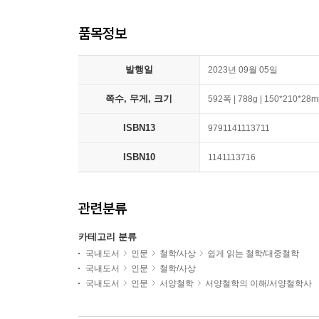
품목정보
발행일
2023년 09월 05일
쪽수, 무게, 크기
592쪽 | 788g | 150*210*28
ISBN13
9791141113711
ISBN10
1141113716
관련분류
카테고리 분류
국내도서
인문
철학/사상
쉽게 읽는 철학/대중철학
국내도서
인문
철학/사상
국내도서
인문
서양철학
서양철학의 이해/서양철학사