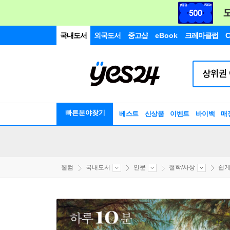
국내도서
외국도서
중고샵
eBook
크레마클럽
C
빠른분야찾기
베스트
신상품
이벤트
바이백
매
웰컴
국내도서
인문
철학/사상
쉽게 