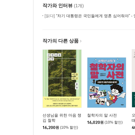
작가와 인터뷰
(1개)
[읽다]
“차기 대통령은 국민들에게 영혼 심어줘야” - 안광
작가의 다른 상품
선생님을 위한 마음 챙
철학자의 말 사전
김 철학
때
16,020
원
(10% 할인)
16,200
원
(10% 할인)
4