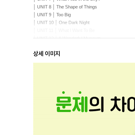
│ UNIT 8 │ The Shape of Things
│ UNIT 9 │ Too Big
│ UNIT 10 │ One Dark Night
│ UNIT 11 │ What I Want To Be
│ UNIT 12 │ A Wonderful Museum
상세 이미지
〈2권〉
│ UNIT 1 │ │I Like the Rain
│ UNIT 2 │ Spring Is Here
│ UNIT 3 │ They Go Together
│ UNIT 4 │ Animal Homes
│ UNIT 5 │ The City and the Country
│ UNIT 6 │ My Messy Room
│ UNIT 7 │ A Bad Dream
│ UNIT 8 │ Color Magician
│ UNIT 9 │ Food from the Farm