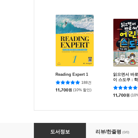
Reading Expert 1
읽으면서 바로
이 스도쿠 : 
188건
11,700
원
(10% 할인)
11,700
원
(10
미국교과서 READING Level 1 세트
도서정보
리뷰/한줄평
(0/0)