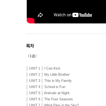
목차
〈1권〉
│ UNIT 1 │ I Can Kick
│ UNIT 2 │ My Little Brother
│ UNIT 3 │ This is My Family
│ UNIT 4 │ School is Fun
│ UNIT 5 │ Animals at Night
│ UNIT 6 │ The Four Seasons
│ UNIT 7 │ What Flies in the Sky?