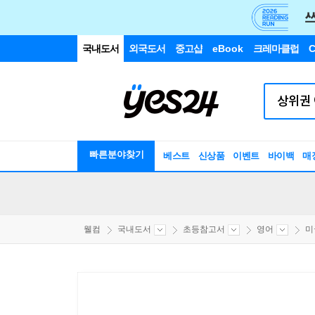
국내도서
외국도서
중고샵
eBook
크레마클럽
C
빠른분야찾기
베스트
신상품
이벤트
바이백
매
웰컴
국내도서
초등참고서
영어
미