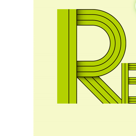
│ UNIT 10 │ Let’s Travel
│ UNIT 11 │ We Are Friends
│ UNIT 12 │ Touching Animals
〈3권〉
│ UNIT 1│ Tree House
│ UNIT 2│ Cleaning Day!
│ UNIT 3│ Safe Riding
│ UNIT 4│ Is a Spider an Insect?
│ UNIT 5 │ Different Hobbies
│ UNIT 6 │ Winter Fun
│ UNIT 7 │ Vegetable Face
│ UNIT 8 │ At the Sea
│ UNIT 9 │ In My Town
│ UNIT 10 │ My School Tools
│ UNIT 11 │ On the Farm