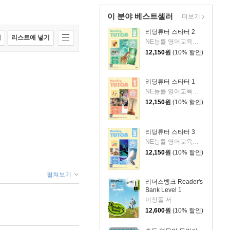
이 분야 베스트셀러
더보기
리딩튜터 스타터 2
매
리스트에 넣기
NE능률 영어교육연구소 저
12,150
원
(10% 할인)
리딩튜터 스타터 1
NE능률 영어교육연구소 저
12,150
원
(10% 할인)
리딩튜터 스타터 3
NE능률 영어교육연구소 저
12,150
원
(10% 할인)
펼쳐보기
리더스뱅크 Reader's
Bank Level 1
이장돌 저
12,600
원
(10% 할인)