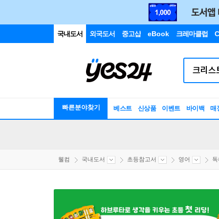
국내도서
외국도서
중고샵
eBook
크레마클럽
C
빠른분야찾기
베스트
신상품
이벤트
바이백
매
웰컴
국내도서
초등참고서
영어
독