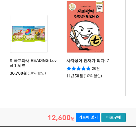
미국교과서 READING Lev
사자성어 천재가 되다! 7
el 1 세트
26건
38,700
원
(10% 할인)
11,250
원
(10% 할인)
12,600
카트에 넣기
바로구매
원