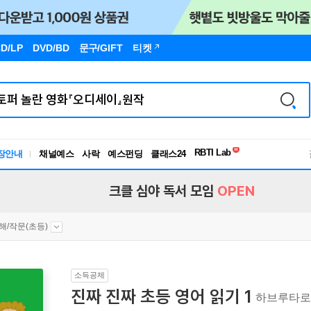
D/LP
DVD/BD
문구
/GIFT
티켓
독서유형검사
RBTI Lab
장안내
채널예스
사락
예스펀딩
클래스24
독서유형검사
크클 심야 독서 모임
OPEN
해/작문(초등)
소득공제
진짜 진짜 초등 영어 읽기 1
하브루타로 