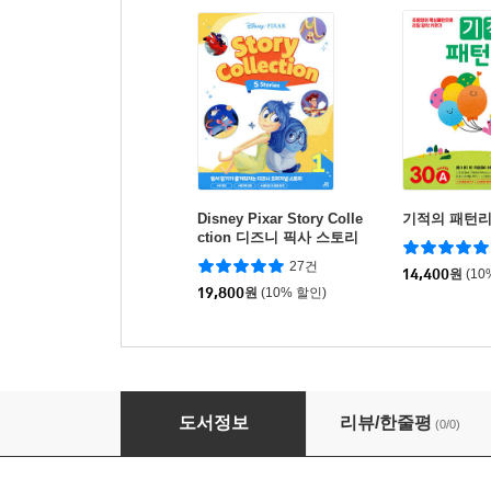
Disney Pixar Story Colle
기적의 패턴리
ction 디즈니 픽사 스토리
콜렉션 1
27건
14,400
원
(10
19,800
원
(10% 할인)
진짜 진짜 초등 영어 읽기 1
도서정보
리뷰/한줄평
(0/0)