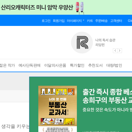
로그인
회원가입
마이페이지
카트
주문/배송
고객센터
Gl
젊은 작가
예사단독판매
이달의사은품
특가할인
추천도서
대량/법인
생각을 키우는 초등 첫 리딩
[ 본책+하브루타 워크북 ]