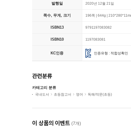
발행일
2020년 12월 21일
쪽수, 무게, 크기
196쪽 | 644g | 210*280*11
ISBN13
9791197083082
ISBN10
1197083081
KC인증
인증유형 : 적합성확인
관련분류
카테고리 분류
국내도서
초등참고서
영어
독해/작문(초등)
이 상품의 이벤트
(7개)