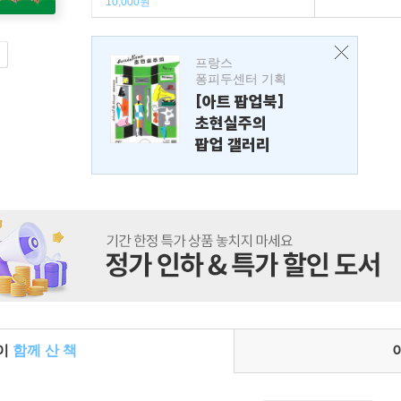
10,000원
프랑스
퐁피두센터 기획
[아트 팝업북]
초현실주의
팝업 갤러리
들이
함께 산 책