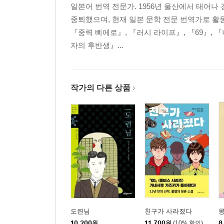
일본어 번역 전문가. 1956년 울산에서 태어
중퇴했으며, 현재 일본 문학 전문 번역가로 활동
『중력 삐에로』, 『러시 라이프』, 『69』, 
자의 후반생』...
작가의 다른 상품
도련님
친구가 사라졌다
10,200
원
11,700
원
(10% 할인)
8