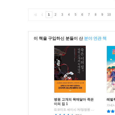
1
2
3
4
5
6
7
8
9
10
이 책을 구입하신 분들이 산
분야 연관 책
병원 고개의 목매달아 죽은
레벌루
이의 집 1
요코미조 세이시 저/정명원 역
시공사
|