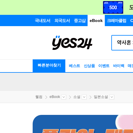
국내도서
외국도서
중고샵
eBook
크레마클럽
C
빠른분야찾기
베스트
신상품
이벤트
바이백
매
웰컴
eBook
소설
일본소설