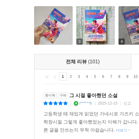
3
4
전체 리뷰
(101)
1
2
3
4
5
6
7
8
9
10
그 시절 좋아했던 소설
종이책
구매
l******6
2025-12-15
신고
|
|
|
고등학생 때 재밌게 읽었던 가네시로 가즈키 소
학창시절 그렇게 좋아했었는지 이해가 갑니다. 
른 글을 안쓰는지 무척 아쉽습니다.
더보기