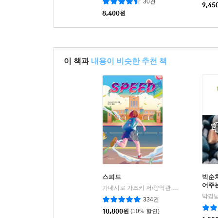
30건
9,45
8,400
원
이 책과
내용이 비슷한 추천 책
스피드
박순처
어주
가네시로 가즈키 저/양억관 역
문예춘추사
|
박경남
334건
10,800
원
(10% 할인)