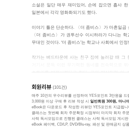
소설은 일단 매우 재미있어, 손에 잡으면 흡사 한
일본에서 각각 영화화되기도 했다.
이야기 틀은 단순하다. 〈더 좀비스〉가 마흔일곱
〈더 좀비스〉가 권투선수 이시하라가 다니는 학교
무대인 것이다. ‘더 좀비스’는 학교나 사회에서 
작가는 베드타운에 사는 친구 집에 놀러갈 때 그
거기서 문득 이런 무기력한 동네를 전속력으로 뛰
스토리를 발전시켰다고 한다. 그의 발상처럼 이 
정도’의 삶이 단 1센티라도 넓어지는 느낌 말이다.
회원리뷰
(101건)
매주 10건의 우수리뷰를 선정하여 YES포인트 3만원을 드
3,000원 이상 구매 후 리뷰 작성 시
일반회원 300원, 마니아
eBook은 다운로드 후 작성한 리뷰만 YES포인트 지급됩니
클래스는 첫번째 회차 주문확정 시점부터 마지막 회차 주문
사락 독서모임으로 진행된 클래스는 사락 독서모임 게시판
eBook 페이백, CD/LP, DVD/Blu-ray, 패션 및 판매금