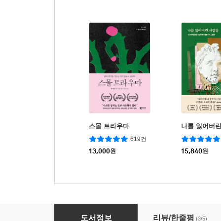
스몰 트라우마
나를 잃어버린
619건
13,000
원
15,840
원
감정의 뇌과학
도서정보
리뷰/한줄평
(3/5)