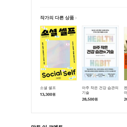
작가의 다른 상품
소셜 셀프
아주 작은 건강 습관의
완
기술
13,300
원
28,500
원
2