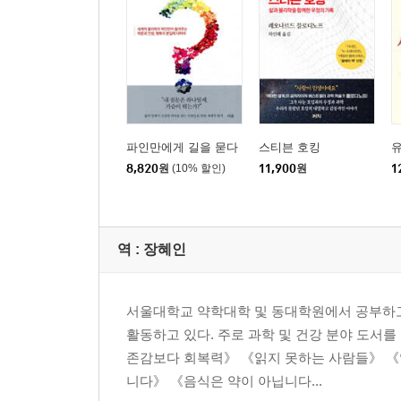
파인만에게 길을 묻다
스티븐 호킹
유
8,820
원
(10% 할인)
11,900
원
1
역 :
장혜인
서울대학교 약학대학 및 동대학원에서 공부하고
활동하고 있다. 주로 과학 및 건강 분야 도서
존감보다 회복력》 《읽지 못하는 사람들》 《
니다》 《음식은 약이 아닙니다...