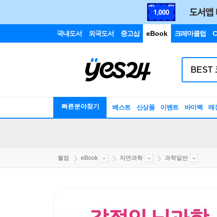
국내도서
외국도서
중고샵
eBook
크레마클럽
C
빠른분야찾기
베스트
신상품
이벤트
바이백
매
웰컴
eBook
자연과학
과학일반