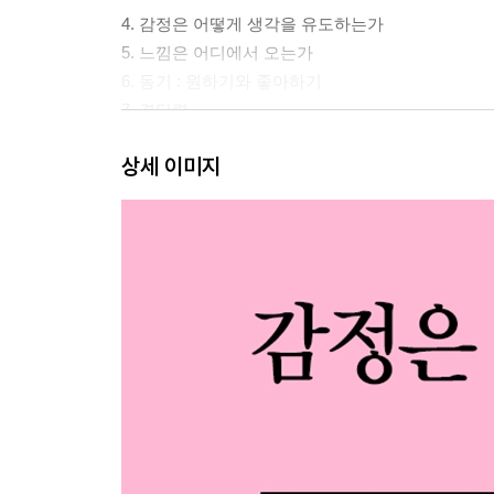
4. 감정은 어떻게 생각을 유도하는가
5. 느낌은 어디에서 오는가
6. 동기 : 원하기와 좋아하기
7. 결단력
상세 이미지
제3부 감정 성향과 감정 조절
8. 감정 유형
9. 감정 관리
에필로그
감사의 말
주
역자 후기
인명 색인