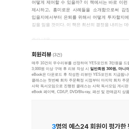
어떻게 제어할 수 있을까? 이 책에서는 바로 이
제시하고, 흥미로운 사례들을 소개함으로써 감정
입을지에서부터 은퇴를 위해서 어떻게 투자할지에 
길을 잃을 것이다. 이 책은 최선의 결정을 내리는 
주요 내용
회원리뷰
제1부 감정이란 무엇인가에서는 감정이 진화해온 방
(3건)
우리가 상황에 어떻게 반응하는지, 왜 불안이나 분
매주 10건의 우수리뷰를 선정하여 YES포인트 3만원을 드
3,000원 이상 구매 후 리뷰 작성 시
일반회원 300원, 마니아
통제하지 못하는지를 알 수 있다. “핵심 정서”라는
eBook은 다운로드 후 작성한 리뷰만 YES포인트 지급됩니
느끼는 감정은 물론이고 상황에 대한 반응이나 결
클래스는 첫번째 회차 주문확정 시점부터 마지막 회차 주문
반응이 일어나는 원인 중의 하나이다.
사락 독서모임으로 진행된 클래스는 사락 독서모임 게시판
eBook 페이백, CD/LP, DVD/Blu-ray, 패션 및 판매금
제2부 쾌락, 동기, 영감, 결단력에서는 인간의 기쁨
두 과제 중에서 어느 것은 성취하기 어렵고 다른 
상황에서 왜 어떤 경우에는 엄청난 노력을 기울이고
중간에 그만둘까? 이런 질문들을 통해서 감정이 
3
명의 예스24 회원이 평가한