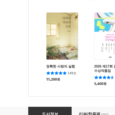
정확한 사랑의 실험
2026 제17
수상작품집
149건
11,200
원
5,400
원
감정 수업
도서정보
리뷰/한줄평
(26/2)