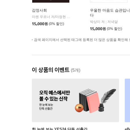
감정사회
우울한 마음도 습관입니
다
마렌 우르너 저/마정현 역
다람
|
박상미 저
저녁달
|
15,000
원
(0% 할인)
15,000
원
(0% 할인)
검색 페이지에서 선택된 태그에 등록된 더 많은 상품을 확인해 
이 상품의 이벤트
(5개)
한 눈에 보는 YES24 단독 선출간
e