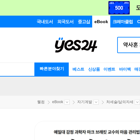
국내도서
외국도서
중고샵
eBook
크레마클럽
C
빠른분야찾기
베스트
신상품
이벤트
바이백
매
웰컴
eBook
자기계발
처세술/삶의자세