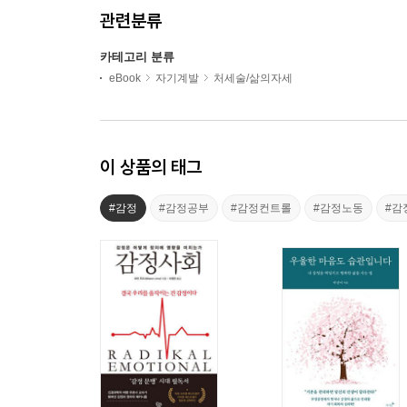
관련분류
카테고리 분류
eBook
자기계발
처세술/삶의자세
이 상품의 태그
#감정
#감정공부
#감정컨트롤
#감정노동
#감