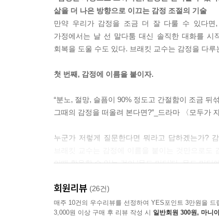
삶을 더 나은 방향으로 이끄는 감정 조절의 기술
만약 우리가 감정을 조금 더 잘 다룰 수 있다면
가정에서는 날 선 말다툼 대신 솔직한 대화를 시작
회복을 도울 수도 있다. 브래킷 교수는 감정을 다루
첫 번째, 감정에 이름을 붙이자.
“분노, 절망, 슬픔이 90% 정도고 간절함이 조금 뒤
그때의 감정을 떠올려 본다면?”_드라마 〈모두가 
누군가 저렇게 질문한다면 뭐라고 답하겠는가? 감
브래킷 교수는 감정에 이름을 붙이는 것만으로도 
이때 활용할 수 있는 것이 ‘무드 미터’다. 무드 미
이해하고 표현하도록 돕는다.
회원리뷰
(26건)
두 번째, 감정은 느껴지는 대로 두고 반응을 선택하
매주 10건의 우수리뷰를 선정하여 YES포인트 3만원을 드
3,000원 이상 구매 후 리뷰 작성 시
일반회원 300원, 마니아
우리가 느끼는 모든 감정은 저마다 고유한 의미와 가