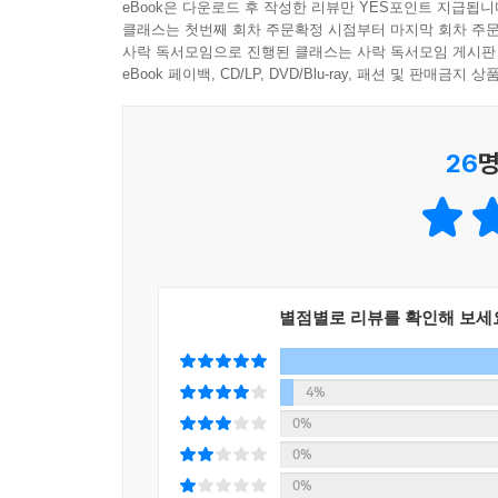
eBook은 다운로드 후 작성한 리뷰만 YES포인트 지급됩니
뿐이다. 하지만 감정에 어떻게 반응할지는 전적으로
클래스는 첫번째 회차 주문확정 시점부터 마지막 회차 주문
예를 들어, 배우자가 몹시 거슬리는 말을 했다고 해
사락 독서모임으로 진행된 클래스는 사락 독서모임 게시판
반응하지 않고 차분히 답한다면 상황은 달라질 것이
eBook 페이백, CD/LP, DVD/Blu-ray, 패션 및 판매금
불안, 걱정, 두려움, 좌절, 실망 등 다루기 만만
들이마시고, 속으로 열까지 세어본다. 그리고 스스로
26
명
상처에 휘둘리지 않는 쪽을 선택한다.’ 빠르게 
우리는 이미 감정에 휘둘리지 않는 연습을 해낸 것이
세 번째, 타인과의 관계 속에서 감정을 함께 조율하
저자는 감정 조절이 혼자만의 힘으로 이루어지는 
감정을 안전하게 받아주고 함께 조율해줄 때 비로소 안정
별점별로 리뷰를 확인해 보세
기술이 아니다. 중요한 것은 상대를 바꾸려 하기보다 
도와주면 좋겠어?” “잠시 앉아서 쉴래?”처럼 
판단받지 않고 표현할 수 있다고 느끼는 순간, 사람
4%
‘감정 지원군’이 되어주는 과정이라고 강조한다.
0%
0%
아이에게 대물림 되는 감정 유산, 어떻게 조절할까?
0%