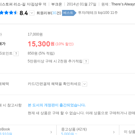
리스토퍼 리소-길
저/
김상우
역
부크온
2014년 01월 27일
원제 :
There’s Alway
8.4
투자/재테크 top100 11주
회원리뷰(
30
건)
베스트
가
17,000원
15,300
원
매가
(10% 할인)
ES포인트
850원 (5% 적립)
5만원이상 구매 시 2천원 추가적립
제혜택
카드/간편결제 혜택을 확인하세요
매 시 참고사항
본 도서의 개정판이 출간되었습니다.
현재 새 상품은 구매 할 수 없습니다. 아래 상품으로 구매하거나 판매
eBook
중고상품 (42개)
이 상
8,910원
5,000원 ~