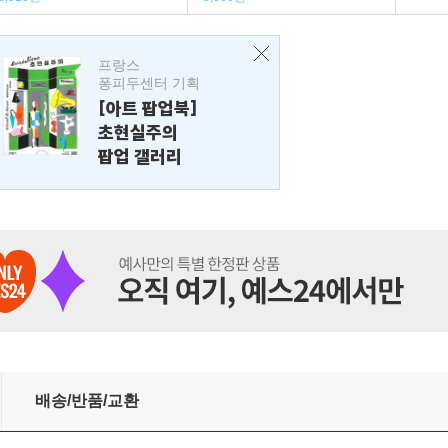
프랑스
퐁피두센터 기획
[아트 팝업북]
초현실주의
팝업 갤러리
배송/반품/교환