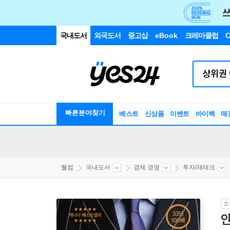
국내도서
외국도서
중고샵
eBook
크레마클럽
C
빠른분야찾기
베스트
신상품
이벤트
바이백
매
웰컴
국내도서
경제 경영
투자/재테크
소