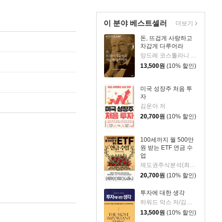
이 분야 베스트셀러
더보기
돈, 뜨겁게 사랑하고
차갑게 다루어라
앙드레 코스톨라니 저/한윤진 역
13,500
원
(10% 할인)
미국 성장주 처음 투
자
김운아 저
20,700
원
(10% 할인)
100세까지 월 500만
원 받는 ETF 연금 수
업
제도권주식분석(최기원) 저
20,700
원
(10% 할인)
투자에 대한 생각
하워드 막스 저/김경미 역
13,500
원
(10% 할인)