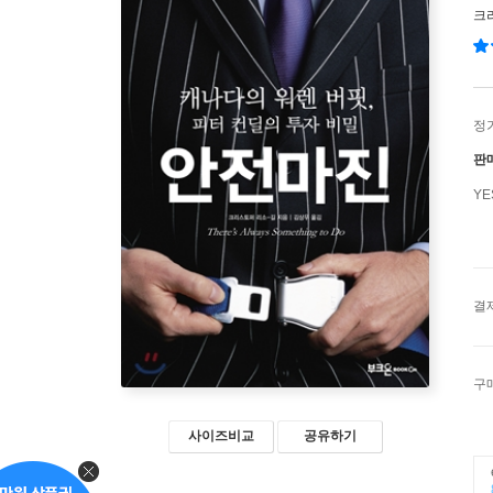
크
정
판
Y
결
구
사이즈비교
공유하기