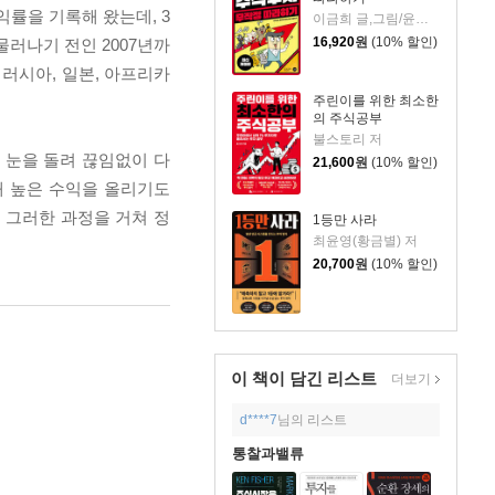
익률을 기록해 왔는데, 3
이금희 글,그림/윤재수 원작
16,920
원
(10% 할인)
물러나기 전인 2007년까
러시아, 일본, 아프리카
주린이를 위한 최소한
의 주식공부
불스토리 저
 눈을 돌려 끊임없이 다
21,600
원
(10% 할인)
해 높은 수익을 올리기도
 그러한 과정을 거쳐 정
1등만 사라
최윤영(황금별) 저
20,700
원
(10% 할인)
이 책이 담긴
리스트
더보기
d****7
님의 리스트
통찰과밸류