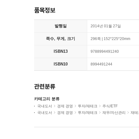
품목정보
발행일
2014년 01월 27일
쪽수, 무게, 크기
296쪽 | 152*225*20mm
ISBN13
9788994491240
ISBN10
8994491244
관련분류
카테고리 분류
국내도서
경제 경영
투자/재테크
주식/ETF
국내도서
경제 경영
투자/재테크
재무/자산관리
재테