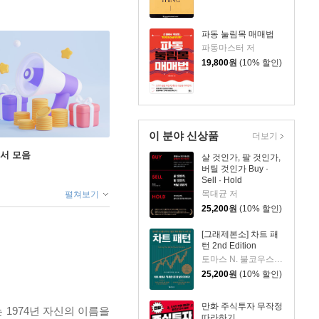
파동 눌림목 매매법
파동마스터 저
19,800
원
(10% 할인)
이 분야 신상품
더보기
도서 모음
살 것인가, 팔 것인가,
버틸 것인가 Buy ·
Sell · Hold
목대균 저
펼쳐보기
25,200
원
(10% 할인)
[그래제본소] 차트 패
턴 2nd Edition
토마스 N. 불코우스키 저/송미리 역
25,200
원
(10% 할인)
만화 주식투자 무작정
 1974년 자신의 이름을
따라하기