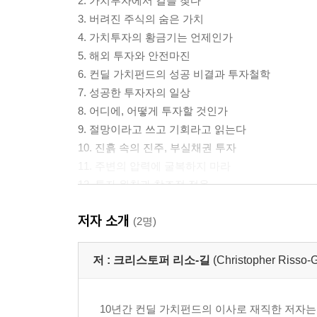
2. 가치투자에서 길을 찾다
3. 버려진 주식의 숨은 가치
4. 가치투자의 황금기는 언제인가
5. 해외 투자와 안전마진
6. 컨딜 가치펀드의 성공 비결과 투자철학
7. 성공한 투자자의 일상
8. 어디에, 어떻게 투자할 것인가
9. 절망이라고 쓰고 기회라고 읽는다
10. 진흙 속의 진주, 부실채권 투자
11. 주변의 압력에 굴복하지 마라
12. 투자 원칙과 창조적 적용
13. ‘1+1=3’의 조건
저자 소개
14. 일본 주식과 역발상 투자
(2명)
15. 실패에서도 얻을 것은 있다
16. 주술사와의 댄스
저 :
크리스토퍼 리소-길
(Christopher Risso-Gi
17. 러시아시장과 안전마진
18. 뛰어난 경영자와 안전마진
10년간 컨딜 가치펀드의 이사로 재직한 저자는
19. 주식투자와 건강 그리고 은퇴