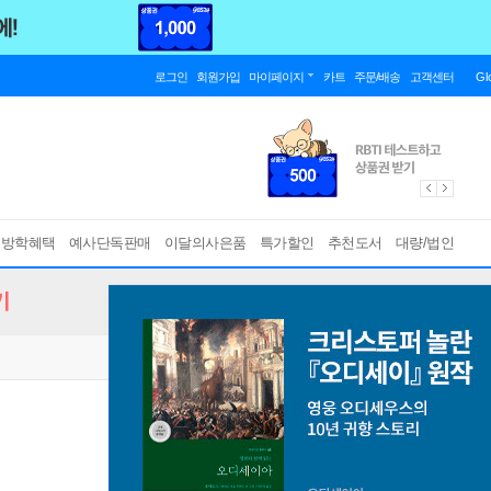
로그인
회원가입
마이페이지
카트
주문/배송
고객센터
Gl
름방학혜택
예사단독판매
이달의사은품
특가할인
추천도서
대량/법인
기