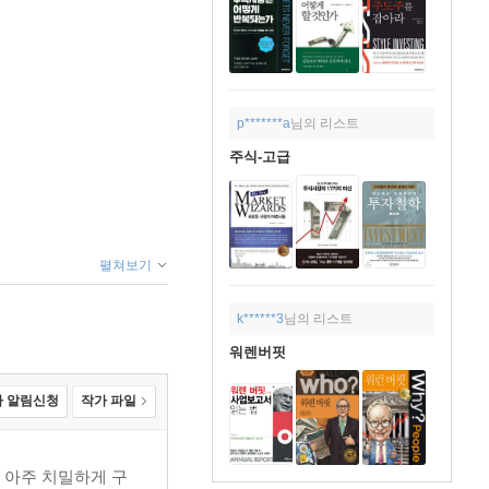
p*******a
님의 리스트
주식-고급
펼쳐보기
k******3
님의 리스트
워렌버핏
 알림신청
작가 파일
 아주 치밀하게 구