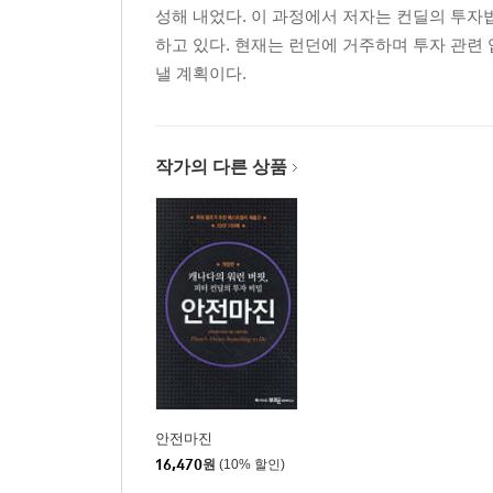
성해 내었다. 이 과정에서 저자는 컨딜의 투자
20. 위대한 투자 대가들의 공통점
하고 있다. 현재는 런던에 거주하며 투자 관련
21. 투자의 세계에 은퇴는 없다
낼 계획이다.
부록 1 순-순 주식 분석표
부록 2 매켄지 컨딜 가치펀드의 실적
부록 3 피터 컨딜의 투자 멘토들
작가의 다른 상품
안전마진
16,470
원
(10% 할인)