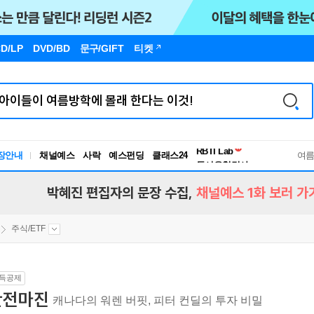
D/LP
DVD/BD
문구
/GIFT
티켓
독서유형검사
RBTI Lab
장안내
채널예스
사락
예스펀딩
클래스24
독서유형검사
여
박혜진 편집자의 문장 수집,
채널예스 1화 보러 가
주식/ETF
득공제
안전마진
캐나다의 워렌 버핏, 피터 컨딜의 투자 비밀