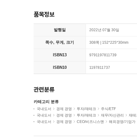
품목정보
발행일
2022년 07월 30일
쪽수, 무게, 크기
308쪽 | 152*225*30mm
ISBN13
9791197811739
ISBN10
1197811737
관련분류
카테고리 분류
국내도서
경제 경영
투자/재테크
주식/ETF
국내도서
경제 경영
투자/재테크
재무/자산관리
재테
국내도서
경제 경영
CEO/비즈니스맨
해외경영/기업가