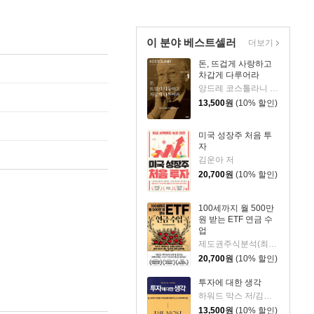
이 분야 베스트셀러
더보기
돈, 뜨겁게 사랑하고
차갑게 다루어라
앙드레 코스톨라니 저/한윤진 역
13,500
원
(10% 할인)
미국 성장주 처음 투
자
김운아 저
20,700
원
(10% 할인)
100세까지 월 500만
원 받는 ETF 연금 수
업
제도권주식분석(최기원) 저
20,700
원
(10% 할인)
투자에 대한 생각
하워드 막스 저/김경미 역
13,500
원
(10% 할인)