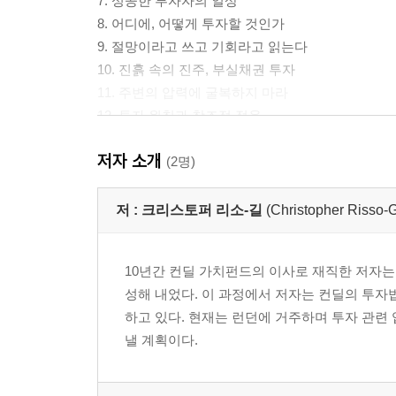
7. 성공한 투자자의 일상
8. 어디에, 어떻게 투자할 것인가
9. 절망이라고 쓰고 기회라고 읽는다
10. 진흙 속의 진주, 부실채권 투자
11. 주변의 압력에 굴복하지 마라
12. 투자 원칙과 창조적 적용
13. ‘1+1=3’의 조건
저자 소개
14. 일본 주식과 역발상 투자
(2명)
15. 실패에서도 얻을 것은 있다
16. 주술사와의 댄스
저 :
크리스토퍼 리소-길
(Christopher Risso-Gi
17. 러시아시장과 안전마진
18. 뛰어난 경영자와 안전마진
10년간 컨딜 가치펀드의 이사로 재직한 저자는
19. 주식투자와 건강 그리고 은퇴
성해 내었다. 이 과정에서 저자는 컨딜의 투자
20. 위대한 투자 대가들의 공통점
하고 있다. 현재는 런던에 거주하며 투자 관련
21. 투자의 세계에 은퇴는 없다
낼 계획이다.
부록 1 순-순 주식 분석표
부록 2 매켄지 컨딜 가치펀드의 실적