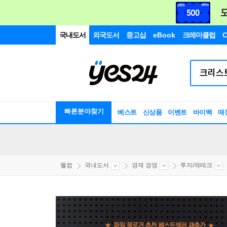
국내도서
외국도서
중고샵
eBook
크레마클럽
C
빠른분야찾기
베스트
신상품
이벤트
바이백
매
웰컴
국내도서
경제 경영
투자/재테크