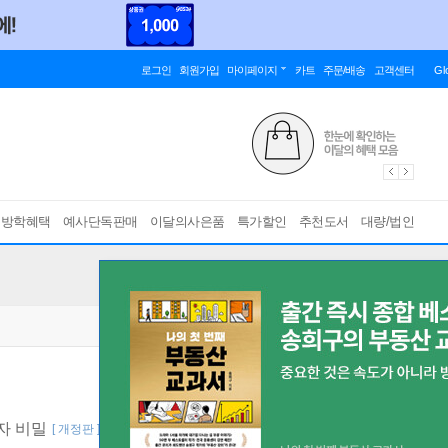
로그인
회원가입
마이페이지
카트
주문/배송
고객센터
Gl
름방학혜택
예사단독판매
이달의사은품
특가할인
추천도서
대량/법인
투자 비밀
[ 개정판 ]