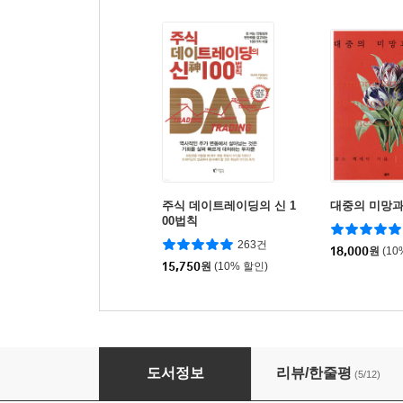
주식 데이트레이딩의 신 1
대중의 미망과
00법칙
263건
18,000
원
(10
15,750
원
(10% 할인)
안전마진
도서정보
리뷰/한줄평
(5/12)