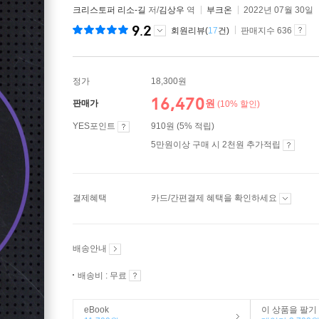
크리스토퍼 리소-길
저/
김상우
역
부크온
2022년 07월 30일
9.2
회원리뷰(
17
건)
판매지수 636
정가
18,300원
16,470
원
판매가
(10% 할인)
YES포인트
910원 (5% 적립)
5만원이상 구매 시 2천원 추가적립
결제혜택
카드/간편결제 혜택을 확인하세요
배송안내
배송비 : 무료
eBook
이 상품을 팔기