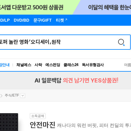
D/LP
DVD/BD
문구
/GIFT
티켓
장안내
채널예스
사락
예스펀딩
클래스24
독서유형검사
여
RBTI Lab
독서유형검사
AI 일문백답
의견 남기면 YES상품권!
주식/ETF
소득공제
안전마진
캐나다의 워런 버핏, 피터 컨딜의 