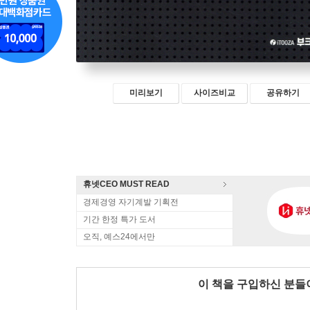
미리보기
사이즈비교
공유하기
휴넷CEO MUST READ
경제경영 자기계발 기획전
기간 한정 특가 도서
오직, 예스24에서만
이 책을 구입하신 분