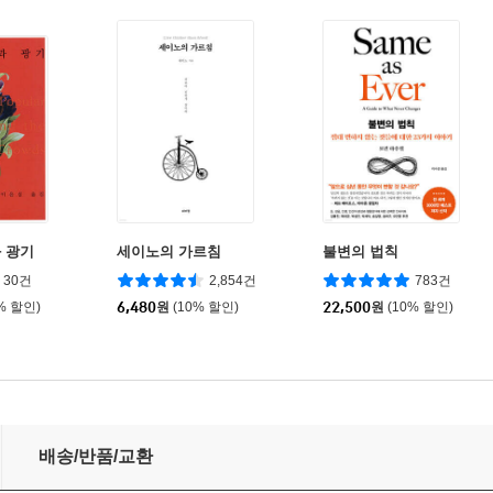
 광기
세이노의 가르침
불변의 법칙
30건
2,854건
783건
% 할인)
6,480
원
(10% 할인)
22,500
원
(10% 할인)
배송/반품/교환