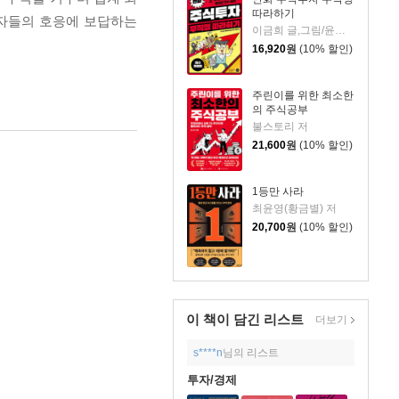
따라하기
독자들의 호응에 보답하는
이금희 글,그림/윤재수 원작
16,920
원
(10% 할인)
주린이를 위한 최소한
의 주식공부
불스토리 저
21,600
원
(10% 할인)
1등만 사라
최윤영(황금별) 저
20,700
원
(10% 할인)
이 책이 담긴
리스트
더보기
s****n
님의 리스트
투자/경제