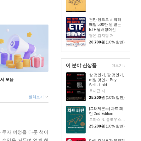
천만 원으로 시작해
매달 500만 원 받는
ETF 월배당머신
평온,김지형 저
20,700
원
(10% 할인)
이 분야 신상품
더보기
살 것인가, 팔 것인가,
도서 모음
버틸 것인가 Buy ·
Sell · Hold
목대균 저
펼쳐보기
25,200
원
(10% 할인)
[그래제본소] 차트 패
턴 2nd Edition
토마스 N. 불코우스키 저/송미리 역
25,200
원
(10% 할인)
 투자 여정을 다룬 책이
의 수익을 거두며 업계 최
만화 주식투자 무작정