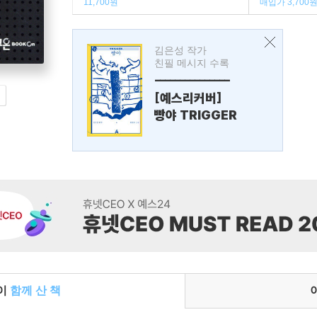
11,700원
매입가 3,700
김은성 작가
친필 메시지 수록
---------------
[예스리커버]
빵야 TRIGGER
들이
함께 산 책