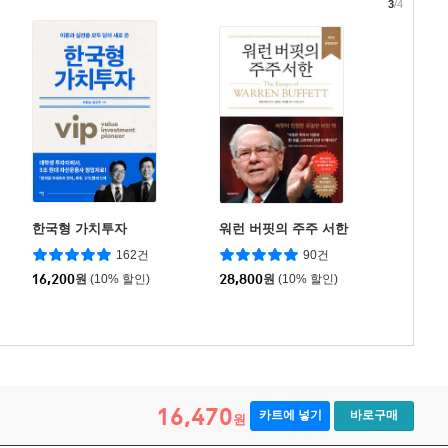
3
/4
한국형 가치투자
워런 버핏의 주주 서한
162건
90건
16,200
원
(10% 할인)
28,800
원
(10% 할인)
16,470
카트에 넣기
바로구매
원