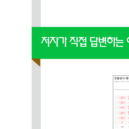
05_ 1 파이썬이란?
05_ 2 파이썬 개발환경구성
아나콘다를 통한 파이썬 설치
VS CODE 설치 및 파이썬 개발환경 구성 + 아나콘
VS CODE의 유용한 기능 추가 설치하기
05_ 3 파이썬의 기본 문법 익히기
출력 print
입력 input
변수 - 숫자형, 문자형, 소수점형, BOOL형
자료형 - 리스트, 튜플, 딕셔너리, set
연산 - 사칙연산, 논리연산, 비교연산
조건문
반복문 - while, for 반복문
오류 및 예외처리
함수