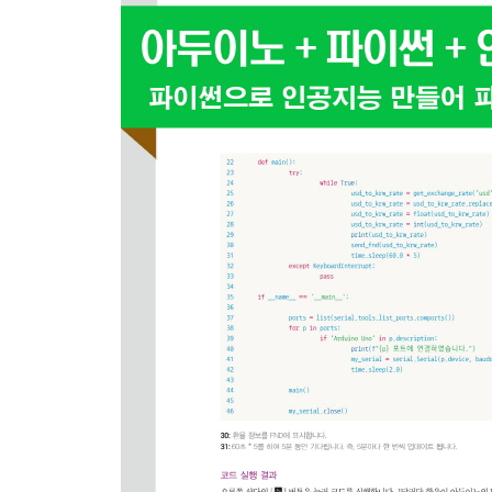
02_ 10 4-digit FND 출력하기(TM1637)
4-digit FND 이해하기
인공지능 쉴드 이용하는 방법
부품 이용하여 연결하는 방법
TM1637 라이브러리 설치하고 4-digit FND에 숫자
4-digit FND에 영어 출력하기
02_ 11 비접촉 온도센서(MLX90614)로 체온 측정
비접촉 온도센서(MLX90614) 이해하기
인공지능 쉴드 이용하는 방법
부품 이용하여 연결하는 방법
MLX90614 라이브러리 설치하고 비접촉 온도 읽기
비접촉센서로 온도 읽어서 특정 온도 이상이면 시
02_ 12 millis() 사용하여 아두이노를 일정시간마
delay 함수로 시리얼통신에 1초마다 hello 출력하기
delay 함수로 시리얼통신에 1초마다 hello 출력하고
millis 함수로 시리얼통신에 1초마다 hello 출력하기