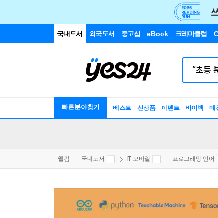
국내도서
외국도서
중고샵
eBook
크레마클럽
C
빠른분야찾기
베스트
신상품
이벤트
바이백
매
웰컴
국내도서
IT 모바일
프로그래밍 언어