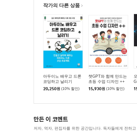
작가의 다른 상품
08_ 6 파이썬으로 색상 검출하여 아두이노 LED에
OpenCV를 이용하여 색상 추출하기
OpenCV를 이용하여 색상 값 수치화하기
색상별 임계점 정하고 색상 판별하기
08_ 7 파이썬으로 가변 저항 값을 요청하여 실시간
matplotlib를 활용하여 그래프 그려보기
실시간 그래프 그리기
시리얼통신으로 가변 저항 값 요청받아 실시간 그
아두이노 배우고 드론
챗GPT와 함께 만드는
오
코딩하고 날리기
초등 수업 디자인 ++
G
20,250
원
(10% 할인)
15,930
원
(10% 할인)
1
08_ 8 파이썬으로 밝기값을 요청하여 어두워지면
워크스페이스 생성하기
봇(로봇) 만들기
slack으로 메시지 전송하기
만든 이 코멘트
봇이 메시지를 잘 보냈는지 확인하기
저자, 역자, 편집자를 위한 공간입니다. 독자들에게 전하고
아두이노의 밝기값이 어두워지면 slack으로 메시