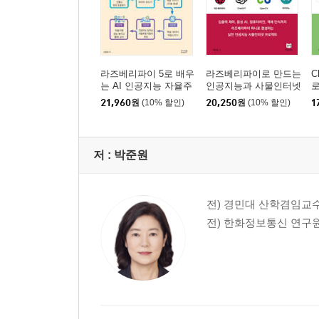
08_ 3 아두이노에서 버튼을 누르면 파이썬으로 이
네이버 이메일 설정하기
파이썬으로 네이버 이메일을 통해 이메일 보내기
아두이노에서 버튼을 누르면 파이썬으로 네이버 이
라즈베리파이 5로 배우
라즈베리파이로 만드는
C
는 AI 인공지능 자율주
인공지능과 사물인터넷
로
행 자동차 만들기 + 데
21,960
원
(10% 할인)
20,250
원
(10% 할인)
1
08_ 4 파이썬으로 미세먼지 농도 가져와 아두이노 L
이터 수집 · 학습 + 딥
러닝
공공데이터 포탈 가입 및 API 신청하기
파이썬 프로그램을 이용하여 웹페이지에 접속 후 
저 :
박준원
강남구의 미세먼지 데이터 출력하기
PM25의 미세먼지 농도를 FND와 LED에 표시하기
전) 경민대 산학겸임교
08_ 5 파이썬으로 코로나 19 현황 가져와 아두이노
전) 한화정보통신 연구
공공데이터 포탈 가입 및 API 신청하기
파이썬 프로그램을 이용하여 웹페이지에 접속 후 
전국의 코로나 확진자수 출력하기
오늘 날짜를 자동으로 입력하여 전국의 코로나 확
코로나 확진자수를 아두이노 FND에 표시하기