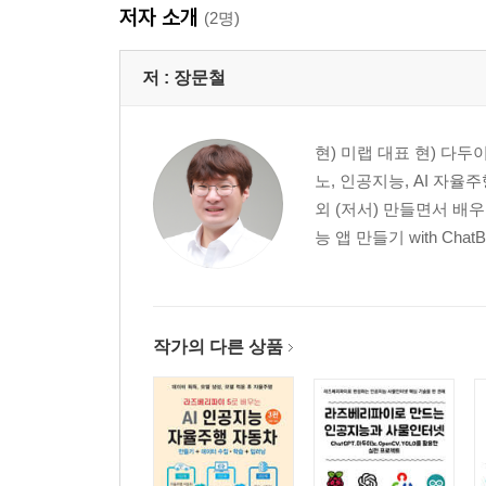
저자 소개
(2명)
07_ 5 파이썬으로 아두이노 온습도센서, 비접촉 
시리얼통신으로 아두이노에게 온도센서, 습도센서, 
저 :
장문철
CHAPTER 08 파이썬과 아두이노로 작품 만들기
현) 미랩 대표 현) 다두이
08_ 1 파이썬으로 실시간 환율 정보 읽어와 아두이
노, 인공지능, AI 자율
지원되는 통화목록을 출력하기
외 (저서) 만들면서 배우
1달러당 원화 출력하기
능 앱 만들기 with ChatB.
실시간 환율정보 크롤링하는 코드 만들기
1달러에 원화비를 아두이노의 FND에 표시하기
08_ 2 파이썬으로 기상청 날씨 받아와 아두이노 F
작가의 다른 상품
기상청에서 날씨정보 데이터 받기
파이썬에서 기상청 주소 접속하여 데이터 출력하기
정규식으로 사용하여 온도와 습도 데이터를 가져오
온도 데이터를 아두이노의 FND에 표시하기