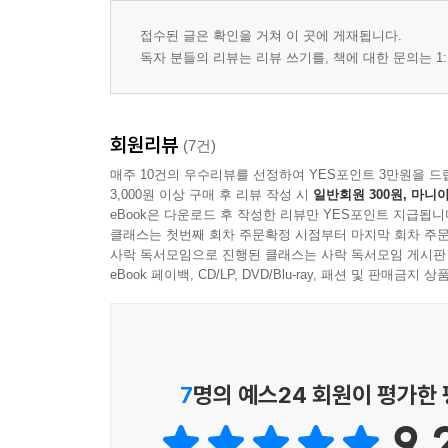
08_ 9 파이썬으로 온도습도센서 값을 요청하여 엑
접수된 글은 확인을 거쳐 이 곳에 게재됩니다.
아두이노의 온도 습도 데이터 요청하여 받기
독자 분들의 리뷰는 리뷰 쓰기를, 책에 대한 문의는 1:
온도습도 값 수신 확인하기
온도습도 값 엑셀에 기록하기
회원리뷰
(7건)
08_ 10 파이썬으로 비접촉 온도센서 값을 요청하여
매주 10건의 우수리뷰를 선정하여 YES포인트 3만원을 드
GUI 프로그램 만들기
3,000원 이상 구매 후 리뷰 작성 시
일반회원 300원, 마니아
GUI 프로그램의 글자크기 키우기
eBook은 다운로드 후 작성한 리뷰만 YES포인트 지급됩니
클래스는 첫번째 회차 주문확정 시점부터 마지막 회차 주문
랜덤숫자 GUI에 표시하기
사락 독서모임으로 진행된 클래스는 사락 독서모임 게시판
아두이노의 비접촉 온도센서 값 GUI에 표시하기
eBook 페이백, CD/LP, DVD/Blu-ray, 패션 및 판매금
비접촉 온도센서의 값이 37.5도 이상이며 GUI의 
08_ 11파이썬으로 GUI 만들어 서보모터 제어하기
GUI에 슬라이드바 생성하기
7
명의 예스24 회원이 평가한
GUI에 슬라이드바를 조절하여 아두이노의 서보모
9.
CHAPTER 09 파이썬 인공지능과 아두이노로 작품