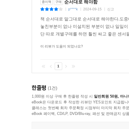
순서대로 해야함
종이책
구매
티처블머신에서 모델생성하기
p****k
2024-09-15
신고
|
|
|
티처블머신에서 생성된 모델 가져와 파이썬에서 마
책 순서대로 말그대로 순서대로 해야한다.도중
label 파일에서 예측값 매칭하기
놓친부분이 없나 미설치된 부분이 없나 일일이
마스크 미착용 시 아두이노의 알람 울리기
단 따로 개별구매를 하면 훨씬 싸고 좋은 센서
09_ 4 인공지능 동물원 만들기
이 리뷰가 도움이 되었나요?
티처블머신에서 모델생성하기
티처블머신에서 생성된 모델 가져와 기린, 코끼리, 
기린이 보이면 아두이노의 서보모터 제어하여 문
1
부록 챗GPT를 활용해서 아두이노 코드 만들기
한줄평
01 챗GPT 회원 가입하기
(1건)
02 챗GPT의 메인 화면 구성 살펴보기
1,000원 이상 구매 후 한줄평 작성 시
일반회원 50원, 마니
eBook은 다운로드 후 작성한 리뷰만 YES포인트 지급됩니
03 챗GPT 사용과 아두이노 활용 방법
클래스는 첫번째 회차 주문확정 시점부터 마지막 회차 주문
ChatGPT가 답변한 소스 코드 활용하는 방법
eBook 페이백, CD/LP, DVD/Blu-ray, 패션 및 판매금
04 챗GPT로 아두이노 코드 만들기