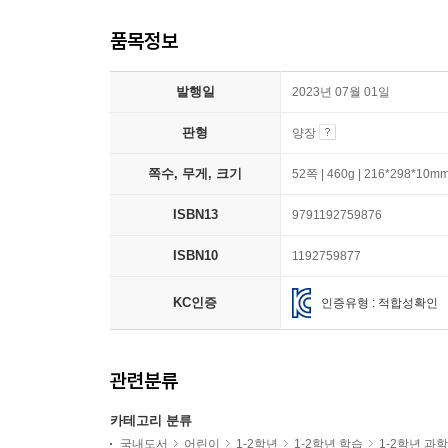
품목정보
발행일
2023년 07월 01일
판형
양장
쪽수, 무게, 크기
52쪽 | 460g | 216*298*10m
ISBN13
9791192759876
ISBN10
1192759877
KC인증
인증유형 : 적합성확인
관련분류
카테고리 분류
국내도서
어린이
1-2학년
1-2학년 학습
1-2학년 과