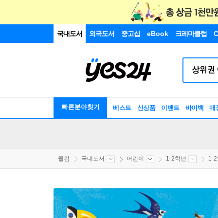
국내도서
외국도서
중고샵
eBook
크레마클럽
C
빠른분야찾기
베스트
신상품
이벤트
바이백
매
웰컴
국내도서
어린이
1-2학년
1-