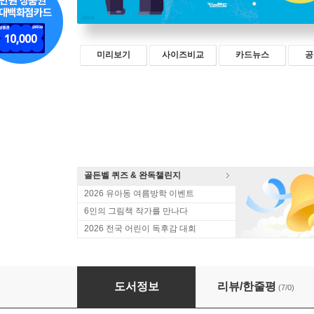
미리보기
사이즈비교
카드뉴스
공
골든벨 퀴즈 & 완독챌린지
2026 유아동 여름방학 이벤트
6인의 그림책 작가를 만나다
2026 전국 어린이 독후감 대회
하늘을 날면서 잠을 잔다고?
도서정보
리뷰/한줄평
(7/0)