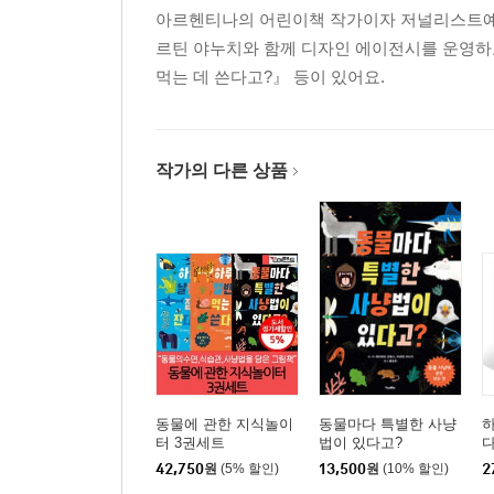
아르헨티나의 어린이책 작가이자 저널리스트예요
르틴 야누치와 함께 디자인 에이전시를 운영하
먹는 데 쓴다고?』 등이 있어요.
작가의 다른 상품
동물에 관한 지식놀이
동물마다 특별한 사냥
하
터 3권세트
법이 있다고?
다
먹
42,750
원
(5% 할인)
13,500
원
(10% 할인)
2