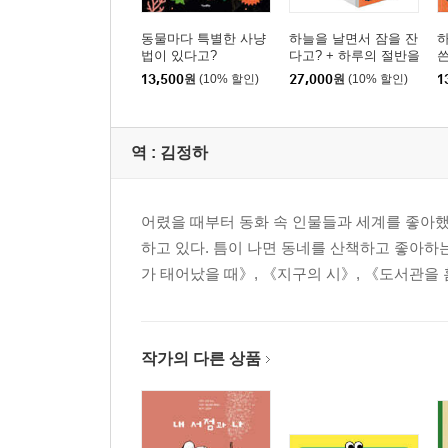
동물마다 특별한 사냥
하늘을 날면서 잠을 잔
하
법이 있다고?
다고? + 하루의 절반을
먹는 데 쓴다고? 세트
13,500
원
(10% 할인)
27,000
원
(10% 할인)
1
역 :
김정하
어렸을 때부터 동화 속 인물들과 세계를 좋아
하고 있다. 틈이 나면 동네를 산책하고 좋아하
가 태어났을 때》, 《지구의 시》, 《도서관을 
작가의 다른 상품