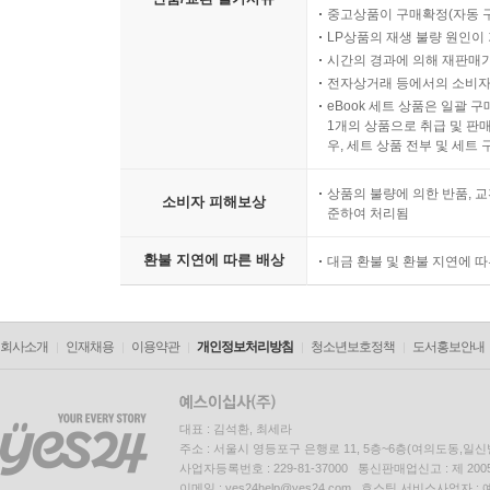
중고상품이 구매확정(자동 
LP상품의 재생 불량 원인이 기
시간의 경과에 의해 재판매가
전자상거래 등에서의 소비자
eBook 세트 상품은 일괄 
1개의 상품으로 취급 및 판매
우, 세트 상품 전부 및 세트
상품의 불량에 의한 반품, 교
소비자 피해보상
준하여 처리됨
환불 지연에 따른 배상
대금 환불 및 환불 지연에 
회사소개
인재채용
이용약관
개인정보처리방침
청소년보호정책
도서홍보안내
대표 : 김석환, 최세라
주소 : 서울시 영등포구 은행로 11, 5층~6층(여의도동,일신
사업자등록번호 : 229-81-37000 통신판매업신고 : 제 200
이메일 : yes24help@yes24.com 호스팅 서비스사업자 :