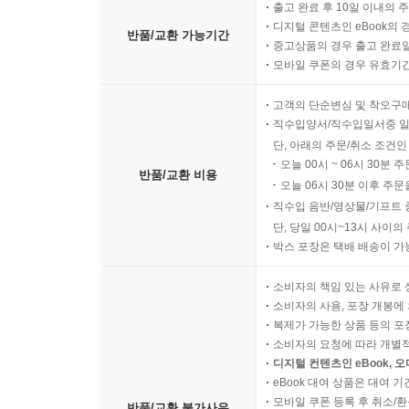
출고 완료 후 10일 이내의 
디지털 콘텐츠인 eBook의 
반품/교환 가능기간
중고상품의 경우 출고 완료일
모바일 쿠폰의 경우 유효기간(
고객의 단순변심 및 착오구
직수입양서/직수입일서중 일
단, 아래의 주문/취소 조건인
오늘 00시 ~ 06시 30분 
반품/교환 비용
오늘 06시 30분 이후 주문
직수입 음반/영상물/기프트 
단, 당일 00시~13시 사이
박스 포장은 택배 배송이 가
소비자의 책임 있는 사유로 
소비자의 사용, 포장 개봉에 
복제가 가능한 상품 등의 포장을 
소비자의 요청에 따라 개별
디지털 컨텐츠인 eBook, 
eBook 대여 상품은 대여 기
모바일 쿠폰 등록 후 취소/환
반품/교환 불가사유