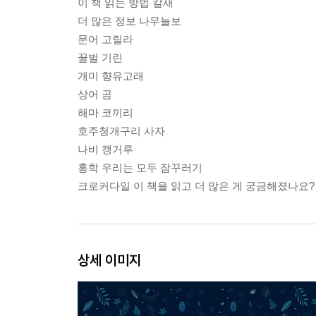
이 책 읽는 방법 칼새
더 많은 정보 나무늘보
문어 고릴라
꿀벌 기린
개미 향유고래
상어 곰
해마 코끼리
호주청개구리 사자
나비 캥거루
홍학 우리는 모두 잠꾸러기
크로커다일 이 책을 읽고 더 많은 게 궁금해졌나요?
상세 이미지