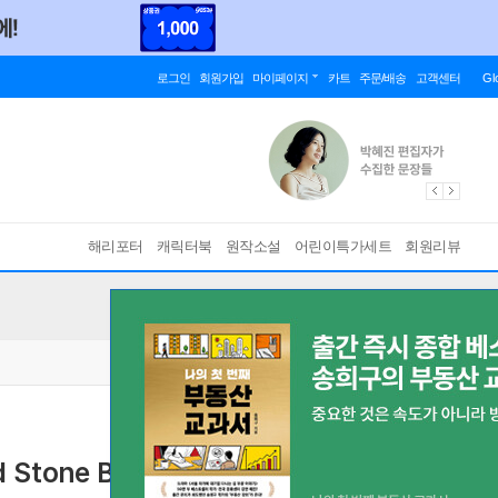
로그인
회원가입
마이페이지
카트
주문/배송
고객센터
Gl
해리포터
캐릭터북
원작소설
어린이특가세트
회원리뷰
nd Stone Best Friends Forever!