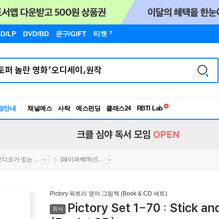
D/LP
DVD/BD
문구
/GIFT
티켓
독서유형검사
RBTI Lab
장안내
채널예스
사락
예스펀딩
클래스24
독서유형검사
크클 심야 독서 모임
OPEN
오디오가 있는 ...
[페이퍼백/하드...
Pictory 픽토리 영어 그림책 (Book & CD 세트)
Pictory Set 1-70 : Stick a
외서