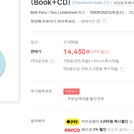
(Book+CD)
[ Paperback+Audio CD ]
바인딩 & 에
Beth Ferry
/
Tom Lichtenheld
(ILT)
TWOPONDS(투판즈)
20
첫번째 리뷰어가 되어주세요.
판매지수 12
정가
17,000원
14,450
원
판매가
(15% 할인)
YES포인트
730원 (5% 적립) + 마니아추가적립
5만원이상 구매 시 2천원 추가적립
추가혜택쿠폰
쿠폰받기
주문금액대별 할인쿠폰
결제혜택
카카오페이
2,000원 즉시할인
일
페이코
1% 할인
포인트 결제시