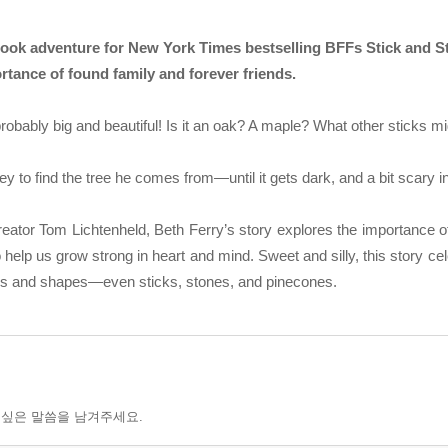
 book adventure for New York Times bestselling BFFs Stick and St
rtance of found family and forever friends.
 probably big and beautiful! Is it an oak? A maple? What other sticks 
 to find the tree he comes from―until it gets dark, and a bit scary in t
 creator Tom Lichtenheld, Beth Ferry’s story explores the importance o
 to help us grow strong in heart and mind. Sweet and silly, this story c
izes and shapes―even sticks, stones, and pinecones.
 싶은 말씀을 남겨주세요.