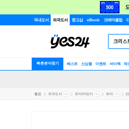
국내도서
외국도서
중고샵
eBook
크레마클럽
C
빠른분야찾기
베스트
신상품
이벤트
바이백
매
웰컴
외국도서
유아/어린이
유아
[