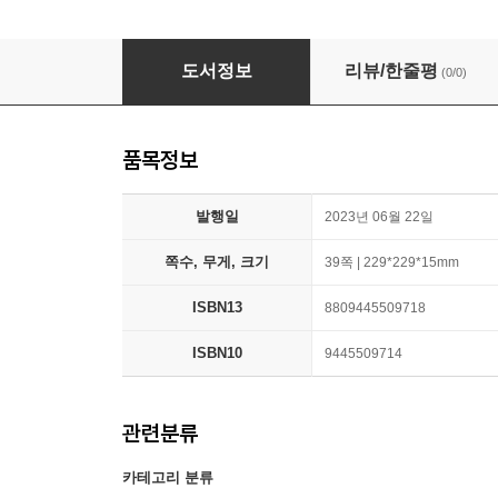
Pictory Set 1-70 : Stick and Stone Best Fri
도서정보
리뷰/한줄평
(0/0)
품목정보
발행일
2023년 06월 22일
쪽수, 무게, 크기
39쪽 | 229*229*15mm
ISBN13
8809445509718
ISBN10
9445509714
관련분류
카테고리 분류