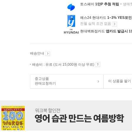
토스페이
1만P 추첨 적립
+ 생애
예스24 현대카드
1~3% YES포
전월 실적 조건 없음
현대백화점카드
앱카드 발급시 1
배송안내
배송비 : 유료 (도서 15,000원 이상 무료)
중고상품
이 상품을 팔기
판매요청하기