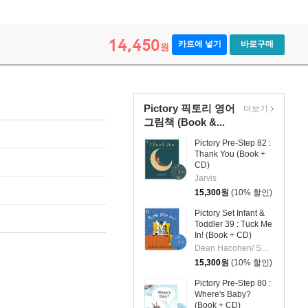
14,450
카트에 넣기
바로구매
원
Pictory 픽토리 영어
더보기
그림책 (Book &...
Pictory Pre-Step 82 :
Thank You (Book +
CD)
Jarvis
15,300
원
(10% 할인)
Pictory Set Infant &
Toddler 39 : Tuck Me
In! (Book + CD)
Dean Hacohen/ Sherry Scharschmidt (ILT)
15,300
원
(10% 할인)
Pictory Pre-Step 80 :
Where's Baby?
(Book + CD)