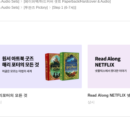
udio Sets]
[페이퍼백/하드커버 셋트 Paperback/Hardcover & Audio]
udio Sets]
[투판즈 Pictory]
[Step 1 (6-7세)]
리포터의 모든 것
Read Along NETFLI
시
상시