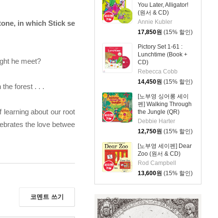
You Later, Alligator!
(원서 & CD)
Annie Kubler
one, in which Stick se
17,850
원
(15% 할인)
Pictory Set 1-61 :
Lunchtime (Book +
might he meet?
CD)
Rebecca Cobb
14,450
원
(15% 할인)
he forest . . .
[노부영 싱어롱 세이
펜] Walking Through
f learning about our root
the Jungle (QR)
(New) (원서 & CD)
Debbie Harter
elebrates the love betwee
12,750
원
(15% 할인)
[노부영 세이펜] Dear
Zoo (원서 & CD)
Rod Campbell
13,600
원
(15% 할인)
코멘트 쓰기