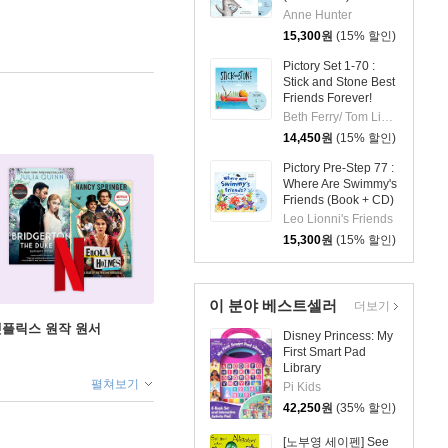
Anne Hunter
15,300
원
(15% 할인)
Pictory Set 1-70 :
Stick and Stone Best
Friends Forever!
(Book+CD)
Beth Ferry/ Tom Lichtenheld (ILT)
14,450
원
(15% 할인)
Pictory Pre-Step 77 :
Where Are Swimmy's
Friends (Book + CD)
Leo Lionni's Friends
15,300
원
(15% 할인)
이 분야 베스트셀러
더보기
X 넷플릭스 원작 원서
Disney Princess: My
First Smart Pad
Library
펼쳐보기
Pi Kids
42,250
원
(35% 할인)
[노부영 세이펜] See