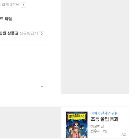
첫결제 3천원
인트 적립
만원 상품권
신규발급시
AD