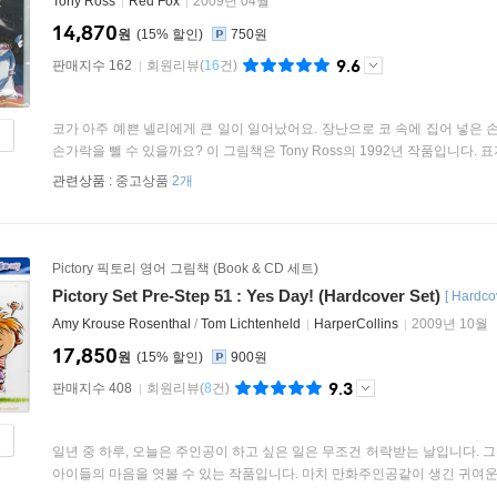
Tony Ross
Red Fox
2009년 04월
14,870
원
15
%
750원
9.6
판매지수 162
회원리뷰
(
16
건)
코가 아주 예쁜 넬리에게 큰 일이 일어났어요. 장난으로 코 속에 집어 넣은 
손가락을 뺄 수 있을까요? 이 그림책은 Tony Ross의 1992년 작품입니다. 표지
관련상품 :
중고상품
2개
Pictory 픽토리 영어 그림책 (Book & CD 세트)
Pictory Set Pre-Step 51 : Yes Day! (Hardcover Set)
[
Hardco
Amy Krouse Rosenthal
/
Tom Lichtenheld
HarperCollins
2009년 10월
17,850
원
15
%
900원
9.3
판매지수 408
회원리뷰
(
8
건)
일년 중 하루, 오늘은 주인공이 하고 싶은 일은 무조건 허락받는 날입니다.
아이들의 마음을 엿볼 수 있는 작품입니다. 마치 만화주인공같이 생긴 귀여운 소