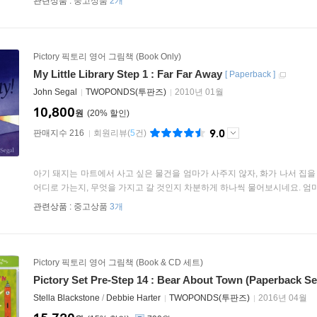
관련상품 :
중고상품
2개
Pictory 픽토리 영어 그림책 (Book Only)
My Little Library Step 1 : Far Far Away
[
Paperback
]
John Segal
TWOPONDS(투판즈)
2010년 01월
10,800
원
20
%
9.0
판매지수 216
회원리뷰
(
5
건)
아기 돼지는 마트에서 사고 싶은 물건을 엄마가 사주지 않자, 화가 나서 집
어디로 가는지, 무엇을 가지고 갈 것인지 차분하게 하나씩 물어보시네요. 엄마와
관련상품 :
중고상품
3개
Pictory 픽토리 영어 그림책 (Book & CD 세트)
Pictory Set Pre-Step 14 : Bear About Town (Paperback Se
Stella Blackstone
/
Debbie Harter
TWOPONDS(투판즈)
2016년 04월