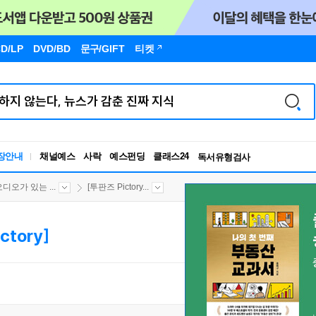
D/LP
DVD/BD
문구
/GIFT
티켓
독서유형검사
RBTI Lab
장안내
채널예스
사락
예스펀딩
클래스24
독서유형검사
오디오가 있는 ...
[투판즈 Pictory...
ctory]