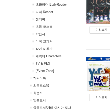
초급리더 EarlyReader
리더 Reader
챕터북
초등 코스북
미리보기
학습서
미국 교과서
작가 & 화가
캐릭터 Characters
TV & 영화
[Event Zone]
캐릭터북
초등코스북
학습서
미리보기
일본도서
중국도서/기타 아시아 도서