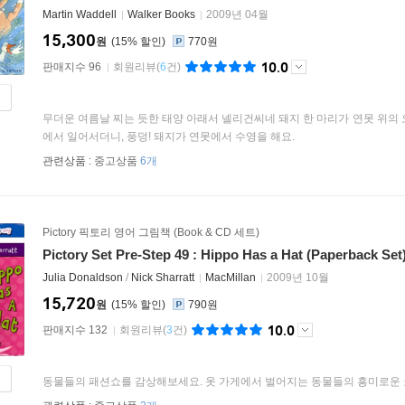
Martin Waddell
Walker Books
2009년 04월
15,300
원
15
%
770원
10.0
판매지수 96
회원리뷰
(
6
건)
무더운 여름날 찌는 듯한 태양 아래서 넬리건씨네 돼지 한 마리가 연못 위의
에서 일어서더니, 풍덩! 돼지가 연못에서 수영을 해요.
관련상품 :
중고상품
6개
Pictory 픽토리 영어 그림책 (Book & CD 세트)
Pictory Set Pre-Step 49 : Hippo Has a Hat (Paperback Set
Julia Donaldson
/
Nick Sharratt
MacMillan
2009년 10월
15,720
원
15
%
790원
10.0
판매지수 132
회원리뷰
(
3
건)
동물들의 패션쇼를 감상해보세요. 옷 가게에서 벌어지는 동물들의 흥미로운 