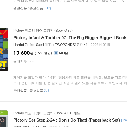
이제 Miss Rumphius라 불리며 세상을 아름답게 할 수 있는 일을 찾습니다.
관련상품 :
중고상품
10개
Pictory 픽토리 영어 그림책 (Book Only)
Pictory Infant & Toddler 07: The Big Bigger Biggest Book
Harriet Ziefert
,
Sami
(ILT)
TWOPONDS(투판즈)
2008년 01월
13,600
원
15
%
680원
판매지수 378
페이지를 접었다 폈다, 다양한 형용사의 비교 표현을 배워요. 보트를 타고 
쪽에 접힌 페이지를 한 번 펼치면 조금 더 멀리 있는 다른 보트가 보입니다. 페이
관련상품 :
중고상품
2개
Pictory 픽토리 영어 그림책 (Book & CD 세트)
Pictory Set Step 2-24 : Don't Do That! (Paperback Set)
[
Pa