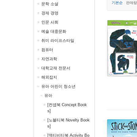
기본순
판매량
문학 소설
경제 경영
인문 사회
예술 대중문화
취미 라이프스타일
컴퓨터
자연과학
대학교재 전문서
해외잡지
유아 어린이 청소년
유아
[컨셉북 Concept Book
s]
[노블티북 Novelty Book
s]
[액티비티북 Activity Bo