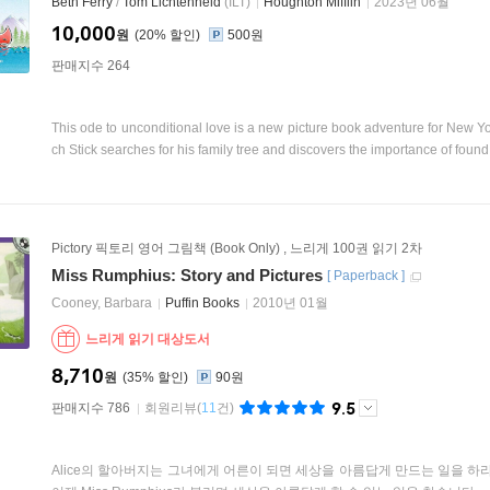
Beth Ferry
/
Tom Lichtenheld
(ILT)
Houghton Mifflin
2023년 06월
10,000
원
20
%
500원
판매지수 264
This ode to unconditional love is a new picture book adventure for New Yo
ch Stick searches for his family tree and discovers the importance of found 
Pictory 픽토리 영어 그림책 (Book Only)
,
느리게 100권 읽기 2차
Miss Rumphius: Story and Pictures
[
Paperback
]
Cooney, Barbara
Puffin Books
2010년 01월
느리게 읽기 대상도서
8,710
원
35
%
90원
9.5
판매지수 786
회원리뷰
(
11
건)
Alice의 할아버지는 그녀에게 어른이 되면 세상을 아름답게 만드는 일을 하라