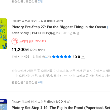
관련상품 :
중고상품
2개
Pictory 픽토리 영어 그림책 (Book Only)
Pictory Pre-Step 27: I'm the Biggest Thing in the Ocean
[
Kevin Sherry
TWOPONDS(투판즈)
2016년 07월
느리게 읽기 22-3학기
11,200
원
20
%
10.0
판매지수 426
회원리뷰
(
1
건)
바닷속에서 가장 큰(?) 오징어를 만나보세요. 너무 커서 큰 표지 안에서도 
니다. 오징어는 새우, 조개, 꽃게, 해파리, 바다거북 그리고 문어와 차례로 자신을
관련상품 :
중고상품
4개
Pictory 픽토리 영어 그림책 (Book & CD 세트)
Pictory Set Step 1-19: The Pig in the Pond (Paperback Set