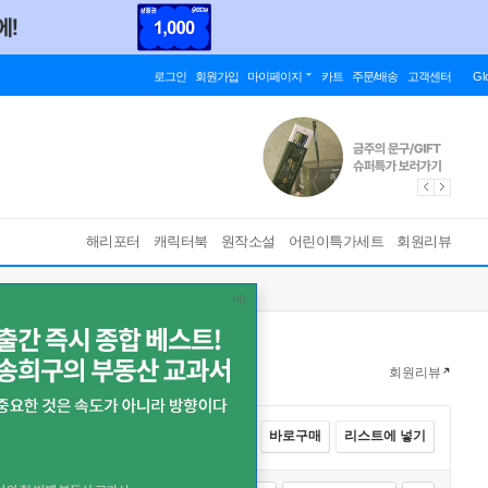
로그인
회원가입
마이페이지
카트
주문/배송
고객센터
Gl
해리포터
캐릭터북
원작소설
어린이특가세트
회원리뷰
회원리뷰
전체선택
카트에 넣기
바로구매
리스트에 넣기