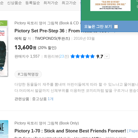
순
신상품순
등록일순
최저가순
최고가순
상품명순
Pictory 픽토리 영어 그림책 (Book & CD 세트)
오늘은 그만 보기
Pictory Set Pre-Step 36 : From Head to Toe
[
Paperback+ Aud
에릭 칼
저
TWOPONDS(투판즈)
2016년 03월
13,600
원
20
%
9.7
판매지수 1,557
회원리뷰
(
23
건)
#그림책명장
다양한 동물들이 재주를 뽐내며 어린이들에게 따라 할 수 있느냐고 물어봅니
다.머리에서 발끝까지 신체부위를 이용하면 코끼리처럼 발을 구르거나 원숭이처
관련상품 :
중고상품
1개
Pictory 픽토리 영어 그림책 (Book Only)
Pictory 1-70 : Stick and Stone Best Friends Forever!
[
Pape