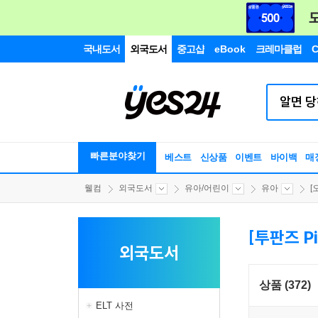
국내도서
외국도서
중고샵
eBook
크레마클럽
C
빠른분야찾기
베스트
신상품
이벤트
바이백
매
웰컴
외국도서
유아/어린이
유아
[
[투판즈 Pi
외국도서
상품 (372)
ELT 사전