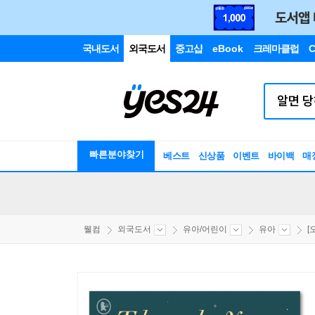
국내도서
외국도서
중고샵
eBook
크레마클럽
C
빠른분야찾기
베스트
신상품
이벤트
바이백
매
웰컴
외국도서
유아/어린이
유아
[