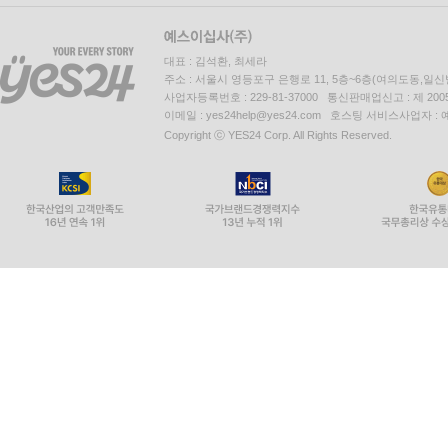
대표 : 김석환, 최세라
주소 : 서울시 영등포구 은행로 11, 5층~6층(여의도동,일신
사업자등록번호 : 229-81-37000 통신판매업신고 : 제 200
이메일 : yes24help@yes24.com 호스팅 서비스사업자 :
Copyright ⓒ YES24 Corp. All Rights Reserved.