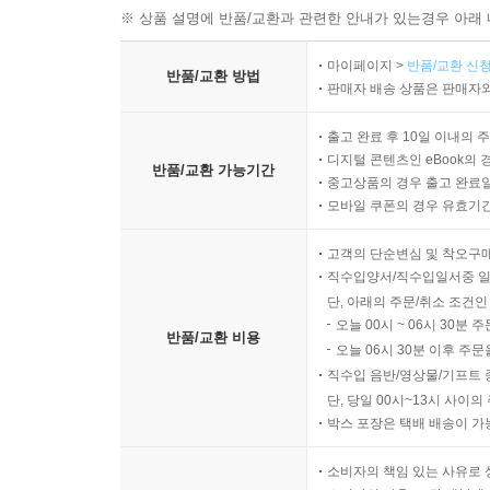
※ 상품 설명에 반품/교환과 관련한 안내가 있는경우 아래 
마이페이지 >
반품/교환 신청
반품/교환 방법
판매자 배송 상품은 판매자와
출고 완료 후 10일 이내의 
디지털 콘텐츠인 eBook의 
반품/교환 가능기간
중고상품의 경우 출고 완료일
모바일 쿠폰의 경우 유효기간(
고객의 단순변심 및 착오구
직수입양서/직수입일서중 일
단, 아래의 주문/취소 조건인
오늘 00시 ~ 06시 30분 
반품/교환 비용
오늘 06시 30분 이후 주문
직수입 음반/영상물/기프트 
단, 당일 00시~13시 사이
박스 포장은 택배 배송이 가
소비자의 책임 있는 사유로 