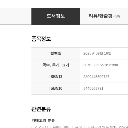
Pictory Pre-Step 82 : Thank You (Book + CD)
도서정보
리뷰/한줄평
(0/0)
품목정보
발행일
2025년 09월 16일
쪽수, 무게, 크기
30쪽 | 236*278*15mm
ISBN13
8809445509787
ISBN10
9445509781
관련분류
카테고리 분류
외국도서
유아/어린이
유아
[오디오가 있는 동화 Book & A