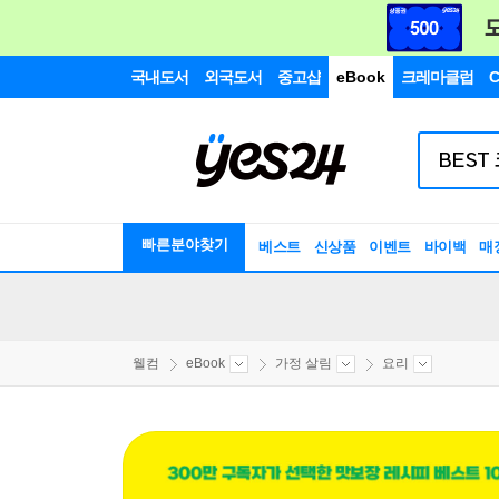
국내도서
외국도서
중고샵
eBook
크레마클럽
C
빠른분야찾기
베스트
신상품
이벤트
바이백
매
웰컴
eBook
가정 살림
요리