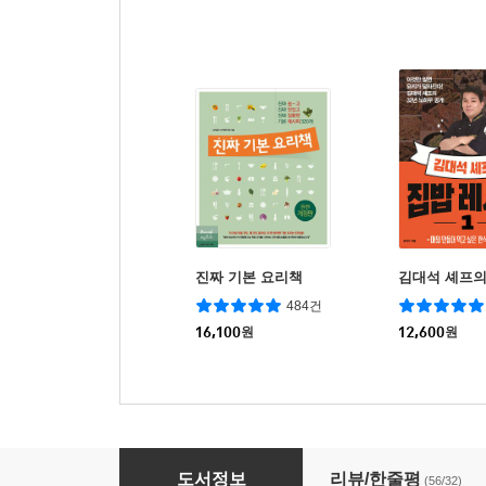
진짜 기본 요리책
김대석 셰프의
484건
16,100
원
12,600
원
1분 요리 뚝딱이형
도서정보
리뷰/한줄평
(56/32)