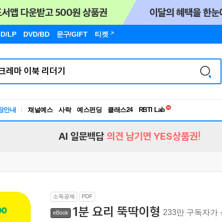
D/LP
DVD/BD
문구
/GIFT
티켓
독서유형검사
장안내
채널예스
사락
예스펀딩
클래스24
RBTI Lab
독서유형검사
AI 일문백답
의견 남기면 YES상품권!
소득공제
PDF
1분 요리 뚝딱이형
233만 구독자가
eBook