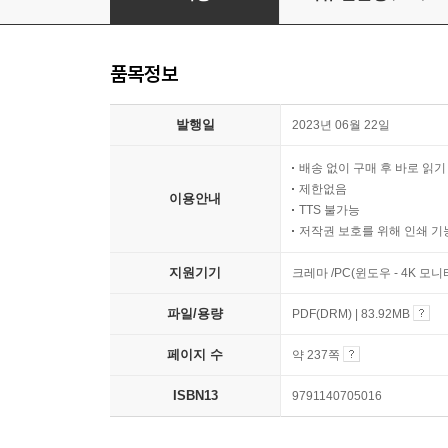
품목정보
발행일
2023년 06월 22일
배송 없이 구매 후 바로 읽
제한없음
이용안내
TTS 불가능
저작권 보호를 위해 인쇄 기
지원기기
크레마 /PC(윈도우 - 4K 모
파일/용량
PDF(DRM) | 83.92MB
페이지 수
약 237쪽
ISBN13
9791140705016