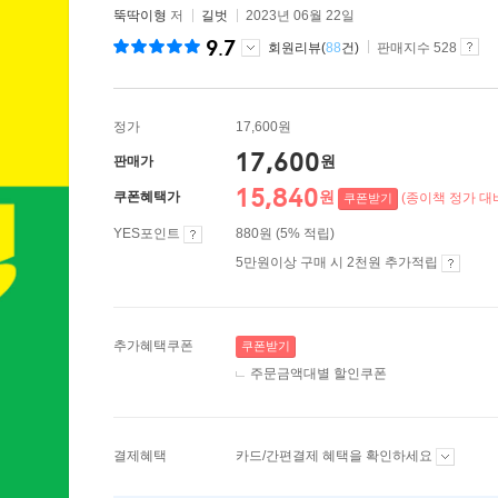
뚝딱이형
저
길벗
2023년 06월 22일
9.7
회원리뷰(
88
건)
판매지수 528
정가
17,600원
17,600
원
판매가
15,840
원
쿠폰혜택가
(종이책 정가 대비
쿠폰받기
YES포인트
880원 (5% 적립)
5만원이상 구매 시 2천원 추가적립
추가혜택쿠폰
쿠폰받기
주문금액대별 할인쿠폰
결제혜택
카드/간편결제 혜택을 확인하세요