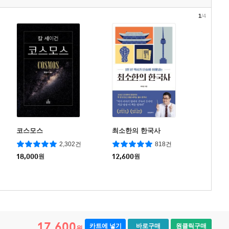
1
/4
코스모스
최소한의 한국사
2,302건
818건
18,000
원
12,600
원
17,600
카트에 넣기
바로구매
원클릭구매
원