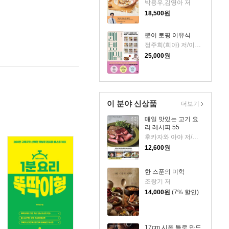
박용우,김영아 저
18,500
원
뿐이 토핑 이유식
정주희(희야) 저/이수진 감수
25,000
원
이 분야 신상품
더보기
매일 맛있는 고기 요
리 레시피 55
후카자와 아야 저/최선아 역
12,600
원
한 스푼의 미학
조창기 저
14,000
원
(7% 할인)
17cm 시폰 틀로 만드