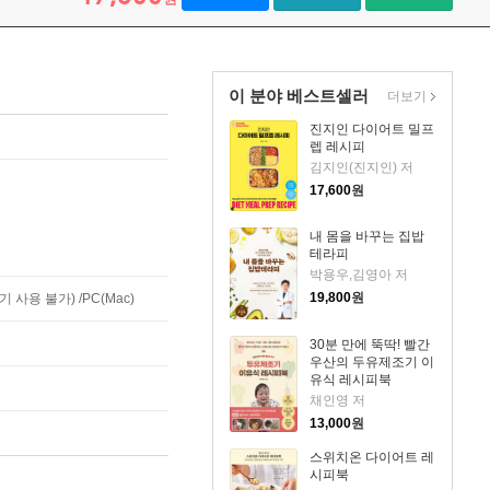
이 분야 베스트셀러
더보기
진지인 다이어트 밀프
렙 레시피
김지인(진지인) 저
17,600
원
내 몸을 바꾸는 집밥
테라피
박용우,김영아 저
19,800
원
사용 불가) /PC(Mac)
30분 만에 뚝딱! 빨간
우산의 두유제조기 이
유식 레시피북
채인영 저
13,000
원
스위치온 다이어트 레
시피북