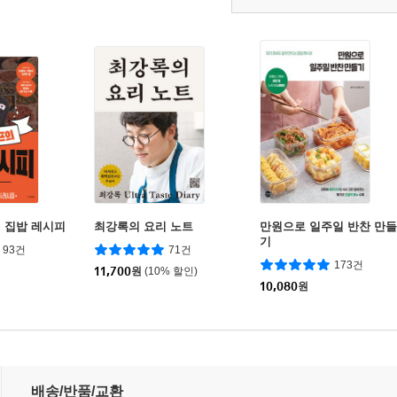
 집밥 레시피
최강록의 요리 노트
만원으로 일주일 반찬 만들
기
93건
71건
173건
11,700
원
(10% 할인)
10,080
원
배송/반품/교환