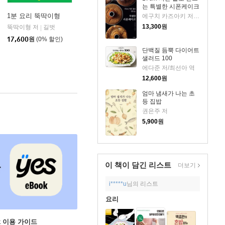
는 특별한 시폰케이크
1분 요리 뚝딱이형
에구치 카즈아키 저/최선아 역
13,300
원
방
뚝딱이형 저
길벗
|
17,600
원
(0% 할인)
단백질 듬뿍 다이어트
샐러드 100
에다준 저/최선아 역
12,600
원
엄마 냄새가 나는 초
등 집밥
권은주 저
5,900
원
이 책이 담긴
리스트
더보기
i*****u
님의 리스트
요리
ok 이용 가이드