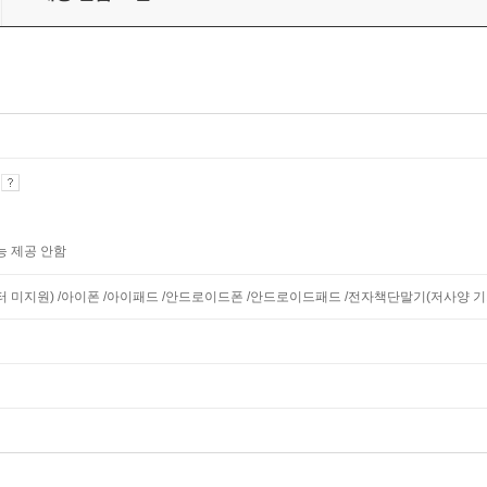
기
능 제공 안함
니터 미지원) /아이폰 /아이패드 /안드로이드폰 /안드로이드패드 /전자책단말기(저사양 기기 