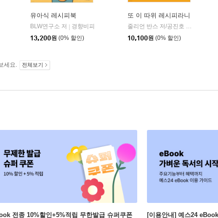
유아식 레시피북
또 이 따위 레시피라니
BLW연구소 저
경향비피
줄리언 반스 저/공진호 역
다산책
|
|
13,200
원
(0% 할인)
10,100
원
(0% 할인)
보세요.
전체보기
Book 전종 10%할인+5%적립 무한발급 슈퍼쿠폰
[이용안내] 예스24 eBo