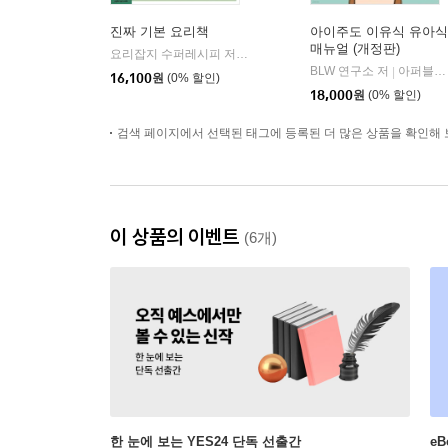
진짜 기본 요리책
아이주도 이유식 유아식
매뉴얼 (개정판)
요리잡지 수퍼레시피 저
레시피팩토리(단행)
|
BLW 연구소 저
아퍼블리싱
|
16,100
원
(0% 할인)
18,000
원
(0% 할인)
검색 페이지에서 선택된 태그에 등록된 더 많은 상품을 확인해 
이 상품의 이벤트
(6개)
한 눈에 보는 YES24 단독 선출간
e