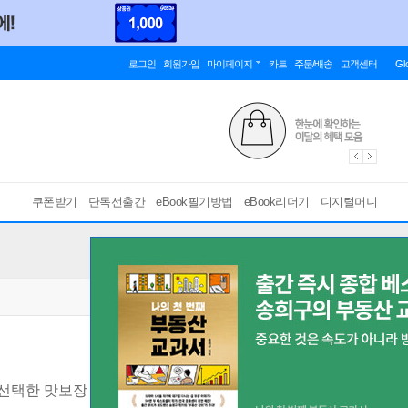
로그인
회원가입
마이페이지
카트
주문/배송
고객센터
Gl
쿠폰받기
단독선출간
eBook필기방법
eBook리더기
디지털머니
 선택한 맛보장 레시피 베스트 100
[ PDF ]