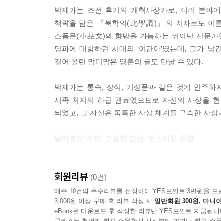
박제가는 조선 후기의 개혁사상가로, 여러 분야에
책략을 담은 『북학의(北學議)』의 저자로도 이름 
소품문(小品文)의 향방을 가늠하는 뛰어난 산문가였
당파에 대항하던 시대의 ‘이단아’였는데, 그가 남
길어 올린 맑디맑은 영혼의 글도 만날 수 있다.
박제가는 통속, 상식, 기성품과 같은 것에 안주
서족 처지의 하급 관료였으므로 자신의 사상을 현
되었고, 그 자신은 독특한 사상 체계를 구축한 사상
날카로운 비판, 고결한 감성, 멋스러운 취향
박제가의 산문은 18세기 후반의 조선에 등장한 ‘
회원리뷰
예민한 시인이었다. 그는 서자라는 신분의 질곡을 
(0건)
자연과 인간사를 노래했다. 청년 시절의 기행문 
매주 10건의 우수리뷰를 선정하여 YES포인트 3만원을 드
3,000원 이상 구매 후 리뷰 작성 시
일반회원 300원, 마니아
등에는 풍부한 서정성과 발랄한 재기가 넘쳐 난다.
eBook은 다운로드 후 작성한 리뷰만 YES포인트 지급됩니
모든 것을 놓고 “이게 아니야!”를 외치고, 더 나은
클래스는 첫번째 회차 주문확정 시점부터 마지막 회차 주문