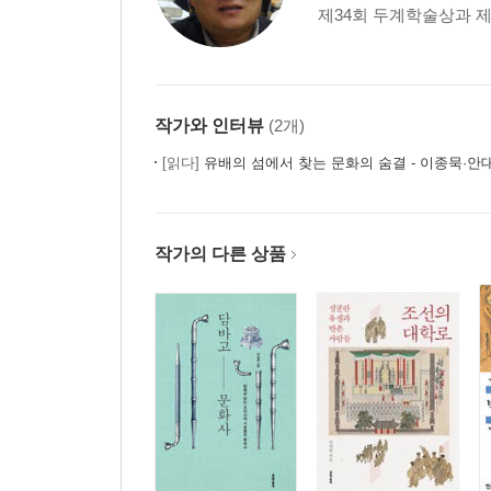
제34회 두계학술상과 제16회
작가와 인터뷰
(2개)
[읽다]
유배의 섬에서 찾는 문화의 숨결 - 이종묵·안대회 지음, 이한구 사
작가의 다른 상품