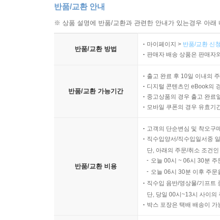
반품/교환 안내
안에 이틀 양식을 갖춰 놓은 처지도 아닐 텐데 저
※ 상품 설명에 반품/교환과 관련한 안내가 있는경우 아래 
높여 노래 부르며 남을 깔보듯 꾸짖고는 껄껄 웃어 
… 영숙이여! 떠나십시오! 저는 지난날 궁핍 
마이페이지 >
반품/교환 신청
불과하겠습니까?” ― 「궁핍한 날의 벗」 중에서
반품/교환 방법
판매자 배송 상품은 판매자와
박제가는 벌열 가문과 세속적 인간들 사이에서 뒤틀
출고 완료 후 10일 이내의 
디지털 콘텐츠인 eBook의 
마음속에 가득 찬 비애의 언어로 묘사했다. 조선 
반품/교환 가능기간
중고상품의 경우 출고 완료일
모바일 쿠폰의 경우 유효기간(
편견과 고루함에 사로잡힌 조선 지식인들 ― 「조
고객의 단순변심 및 착오구
박제가는 좌고우면하며 남의 눈치를 살피고 우유
직수입양서/직수입일서중 일
단, 아래의 주문/취소 조건인
당돌한 품성이었다. 그의 산문에는 현실을 꿰뚫어
오늘 00시 ~ 06시 30분 
동시에 변통을 모르는 유자(儒者)의 완고함을 질타
반품/교환 비용
오늘 06시 30분 이후 주문
직수입 음반/영상물/기프트 
“오늘날 사람들은 아교로 붙이고 옻칠을 한 속된 눈
단, 당일 00시~13시 사이
문장의 눈꺼풀이 단단하게 붙어 있다. … 그들이 나
박스 포장은 택배 배송이 가
오랑캐[胡]라는 말 하나로 천하의 모든 것을 말살하