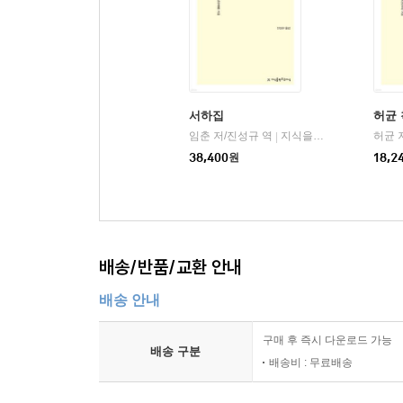
“벽(癖)이 편벽된 병을 의미하지만, 고독하게 새로
화원을 만들었다. 김군은 꽃을 주시한 채 하루 종일
한마디 건네지 않는다. 그런 김군을 보고 미친놈 
채 끝나기도 전에 비웃은 사람은 생기가 싹 사라진다
서하집
허균
임춘 저/진성규 역
지식을만드는지식(지만지)
허균 
|
기발하고 빼어난 문체로 묘사한 김군, 즉 김덕형은 
38,400
원
18,2
화가이다. 이처럼 세상의 평범한 조류를 따르지 
사람들을 미친놈 아니면 멍청이라 손가락질하고 비
편벽된 고질병을 앓는 이야말로 ‘진정 병들지 않은 
궁핍한 시절에 드러나는 우정의 깊이 ― 「궁핍한 
배송/반품/교환 안내
배송 안내
아무런 병 없는 속물들이 판치는 세상의 외곽 지대
주목했다. 그의 산문은 우리가 살아야만 하는 이 
구매 후 즉시 다운로드 가능
배송 구분
통해 분명히 보여 준다.
배송비 : 무료배송
“천하에서 가장 친밀한 벗으로는 곤궁할 때 사귄 벗