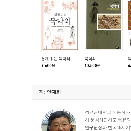
쉽게 읽는 북학의
북학의
9,600
원
10,500
원
6
역 :
안대회
성균관대학교 한문학과 
히 분석하면서도 특유의
연구원장과 한국18세기