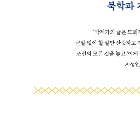
장인 이관상의 제문
이사경 제문
스승 김복휴 제문
둘째 딸 묘지명
장환 묘지명
절도사이셨던 장인 이관상의 행장
4부 하늘과 땅 사이의 모든 것이 시 ― 예술론과 문
청장관 이덕무의 초상
진사 이소의 초상
인보(印譜)를 읽는 법
〈음중팔선도〉 서문
그림을 읽는 법
시선집 서문
시학론
소리와 글자는 하나다