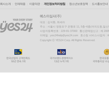
옷이라곤 10년 묵은 해진 솜옷에 불과하고, 집이라
회사소개
인재채용
이용약관
개인정보처리방침
청소년보호정책
도서홍보안내
연기가 가득하고 벽은 벽지를 바르지도 않았습니
나무젓가락만 달랑 놓여 있고, 아궁이 앞에는 질항
대표 : 김석환, 최세라
주소 : 서울시 영등포구 은행로 11, 5층~6층(여의도동,일신
이처럼 박제가는 서민 생활의 참담한 실태를 직접 보
사업자등록번호 : 229-81-37000 통신판매업신고 : 제 200
않는다면 현재의 풍속하에서 하루아침도 살 수 없다.
이메일 : yes24help@yes24.com 호스팅 서비스사업자 :
Copyright ⓒ YES24 Corp. All Rights Reserved.