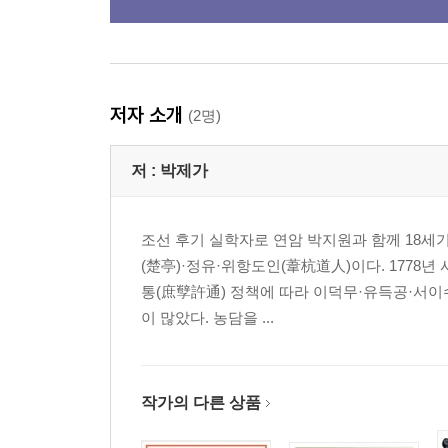
저자 소개
(2명)
저 :
박제가
조선 후기 실학자로 연암 박지원과 함께 18세기 
(楚亭)·정유·위항도인(葦杭道人)이다. 177
통(庶孼許通) 정책에 따라 이덕무·유득공·서이
이 많았다. 농담을 ...
작가의 다른 상품