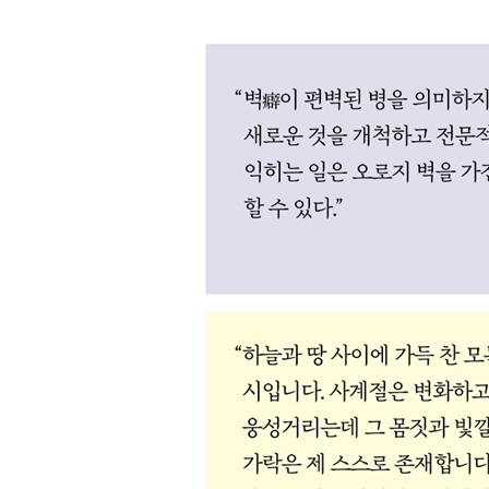
시는 무엇을 쓰는가
집집마다 울려 퍼지는 드문 소리의 송가(頌歌)
5부 이 땅에 수레를 보급하라 ― 현실 진단과 개혁
궁핍한 날의 벗
공주로 떠나는 이정재를 보내며
낙향하는 원중거를 보내며
적성현감 이덕무를 배웅하며
조선인의 편견
상상의 편지 쓰기
『발해고』 서문
『북학의』 자서(自序)
『북학의』를 임금님께 올리며
병오년 정월에 올린 소회
동해 바다에서 물고기를 잡고
묘향산 기행