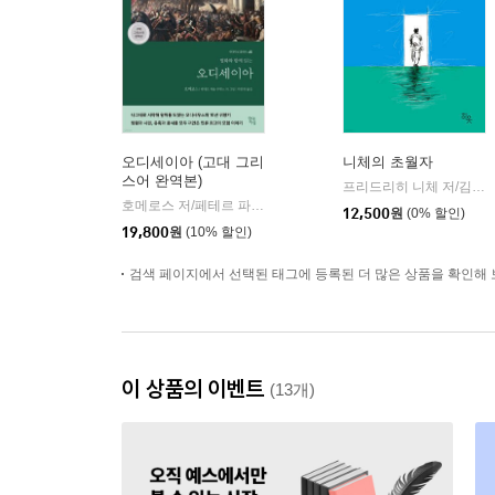
오디세이아 (고대 그리
니체의 초월자
스어 완역본)
프리드리히 니체 저/김철 편역
호메로스 저/페테르 파울 루벤스 그림/박문재 역
현대지성
|
12,500
원
(0% 할인)
19,800
원
(10% 할인)
검색 페이지에서 선택된 태그에 등록된 더 많은 상품을 확인해 
이 상품의 이벤트
(13개)