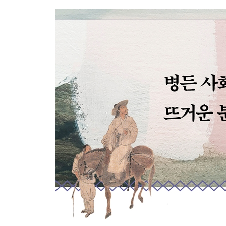
상중(喪中)의 이몽직에게 보낸 답장
형암 이덕무에게
혜보 유득공에게
추성관장인에게 답하는 편지
상중(喪中)의 낙서 이서구에게
석파 김용행에게
장임에게 부친다
사위 윤겸진에게 답하는 편지
갱당 이조원에게
추루 반정균에게
내한 서유구에게 보내다
이길대를 만나 보려는 이조참의 정지검에게
3부 붓과 벼루를 버려두고 어디를 갔는가 ― 제문과
외사촌 누이 제문
둘째 딸의 제문