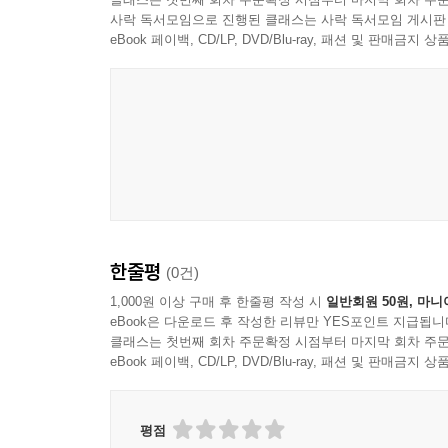
사락 독서모임으로 진행된 클래스는 사락 독서모임 게시판
스물일곱 살 청년 사상가의 자화상 ― 「박제가 소전
eBook 페이백, CD/LP, DVD/Blu-ray, 패션 및 판매금
박제가의 사상과 문학의 중심에는 인간에 대한 
관찰력과 감수성으로 포착하여 그 실상을 드러낸 작
“사람됨은 물소 이마에 칼날 같은 눈썹을 가졌고,
많고 부유한 사람은 멀리서 보기만 해도 사이가 멀
관찰하고 갖가지 새가 새로 내는 소리를 듣는다. 
알기 힘든 자연현상의 이치를 가슴속에서는 또렷하
한줄평
(0건)
못한다. 혼자서 터득한 것이라 아무도 그 즐거움을 
1,000원 이상 구매 후 한줄평 작성 시
일반회원 50원, 마니
eBook은 다운로드 후 작성한 리뷰만 YES포인트 지급됩니
이 글은 자신을 타자화한 자전적 산문으로, 세상의
클래스는 첫번째 회차 주문확정 시점부터 마지막 회차 주문
상식적이고 상투적인 내용을 말하지 않고, 남과는 
eBook 페이백, CD/LP, DVD/Blu-ray, 패션 및 판매금
인재를 배척하는 사회를 향한 비분 ― 「낙향하는
평점