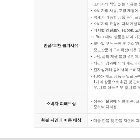
소비자의 책임 있는 사유로 
기대하는 말과 너무 다르다. 그래서 그들은 나를 믿
소비자의 사용, 포장 개봉에 
모든 것을 지혜의 기준으로 잰다고 한다.” ― 「조
복제가 가능한 상품 등의 포장을 
소비자의 요청에 따라 개별
이 글은 당시 조선 지식인들이 비좁은 소견에 빠져
디지털 컨텐츠인 eBook, 
eBook 대여 상품은 대여 기
서양의 발전상과 문화를 직시하자는 것이 박제가의
모바일 쿠폰 등록 후 취소/환
지식인의 고루한 편견과 반대에 맞서는 박제가의 고
반품/교환 불가사유
중고상품이 구매확정(자동 
유효하다.
LP상품의 재생 불량 원인이 기
시간의 경과에 의해 재판매가
농업 생산력 확대와 조선 사회 개혁의 방안 ― 「
전자상거래 등에서의 소비자
eBook 세트 상품은 일괄 
1개의 상품으로 취급 및 판매
박제가는 낡은 풍속만 보고 새로운 변화를 보지 못
우, 세트 상품 전부 및 세트
두보나 당시만을 본뜨려는 시단, 글씨를 쓰려면 
상품의 불량에 의한 반품, 교
일본을 무조건 배격하는 그릇된 아집에서부터 시작
소비자 피해보상
준하여 처리됨
태도로 질타했다. 확고하게 자신의 입론을 제시
극명하게 나타난다.
환불 지연에 따른 배상
대금 환불 및 환불 지연에 
“신이 산골 백성들이 사는 모습을 보면 화전을 