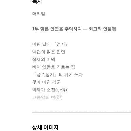
목차
머리말
1부 맑은 인연을 추억하다 ― 회고와 인물평
어린 날의 『맹자』
백탑의 맑은 인연
절제의 미덕
비어 있음을 기르는 집
「풍수정기」의 뒤에 쓰다
꽃에 미친 김군
박제가 소전(小傳)
고중암의 변(辯)
2부 나귀를 팔아 그대 가까이 살고 싶소 ― 편지와 
상세 이미지
관헌 서상수에게