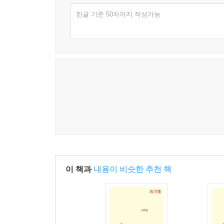
“아아! 오늘날의 사대부는 모두 때만 잘 얻고 지체
한글 기준 50자까지 작성가능
자제들에게 허겁지겁 공령문(功令文)이나 익히고 
사람을 거느리고 명분과 당색을 제한하여 남들과 오
자는 신뢰를 얻지 못하고, 도리를 지켜서 외로
부족하기가 이 시대 같은 때가 없습니다.” ― 「
서울내기로서 마당발이었던 박제가의 주변에는, 권
지평으로 낙향하는 원중거(元重擧)를 배웅하며 써 준
당시 서족 지식인들에게 존경을 받았다. 박제가는
지배층의 폐해를 폭로하고, 진정한 인재를 배척하
(憤世嫉俗)의 명문으로 꼽힌다.
만물을 스승으로 삼은 고독한 예술가의 벽(癖) ― 
이 책과
내용이 비슷한 추천 책
박제가가 산문에서 묘사한 인물들에서는 일정한 특징
조여극, 의연하게 도리를 지켜 살았지만 요절한 장환
권력의 중심부에서 벗어나 고독하지만 올바르게 삶을