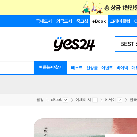
국내도서
외국도서
중고샵
eBook
크레마클럽
C
빠른분야찾기
베스트
신상품
이벤트
바이백
매
웰컴
eBook
에세이 시
에세이
한국