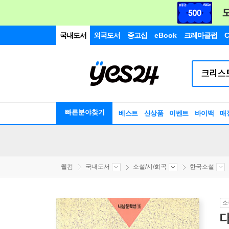
국내도서
외국도서
중고샵
eBook
크레마클럽
C
빠른분야찾기
베스트
신상품
이벤트
바이백
매
웰컴
국내도서
소설/시/희곡
한국소설
소
다