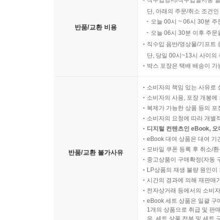
직수입양서/직수입일서중 일
단, 아래의 주문/취소 조건인
오늘 00시 ~ 06시 30분 
반품/교환 비용
오늘 06시 30분 이후 주문
직수입 음반/영상물/기프트 
단, 당일 00시~13시 사이
박스 포장은 택배 배송이 가
소비자의 책임 있는 사유로 
소비자의 사용, 포장 개봉에 
복제가 가능한 상품 등의 포장을 
소비자의 요청에 따라 개별
디지털 컨텐츠인 eBook, 
eBook 대여 상품은 대여 기
모바일 쿠폰 등록 후 취소/환
반품/교환 불가사유
중고상품이 구매확정(자동 
LP상품의 재생 불량 원인이 기
시간의 경과에 의해 재판매가
전자상거래 등에서의 소비자
eBook 세트 상품은 일괄 
1개의 상품으로 취급 및 판매
우, 세트 상품 전부 및 세트