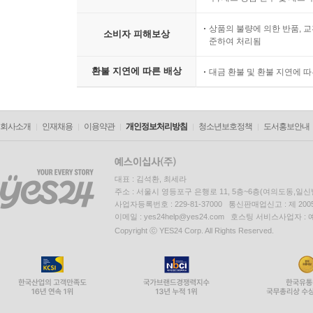
상품의 불량에 의한 반품, 교
소비자 피해보상
준하여 처리됨
환불 지연에 따른 배상
대금 환불 및 환불 지연에 
회사소개
인재채용
이용약관
개인정보처리방침
청소년보호정책
도서홍보안내
대표 : 김석환, 최세라
주소 : 서울시 영등포구 은행로 11, 5층~6층(여의도동,일신
사업자등록번호 : 229-81-37000 통신판매업신고 : 제 200
이메일 : yes24help@yes24.com 호스팅 서비스사업자 :
Copyright ⓒ YES24 Corp. All Rights Reserved.