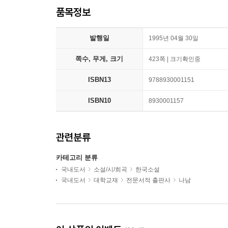
품목정보
발행일
1995년 04월 30일
쪽수, 무게, 크기
423쪽 | 크기확인중
ISBN13
9788930001151
ISBN10
8930001157
관련분류
카테고리 분류
국내도서
소설/시/희곡
한국소설
국내도서
대학교재
전문서적 출판사
나남