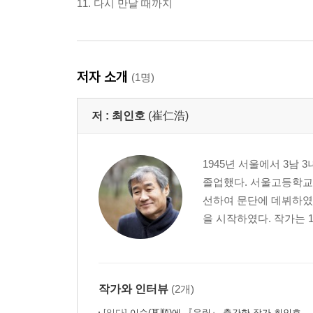
11. 다시 만날 때까지
저자 소개
(1명)
저 :
최인호
(崔仁浩)
1945년 서울에서 3남
졸업했다. 서울고등학교(
선하여 문단에 데뷔하였고
을 시작하였다. 작가는 1
작가와 인터뷰
(2개)
[읽다]
이순(耳順)에 『유림』 출간한 작가 최인호