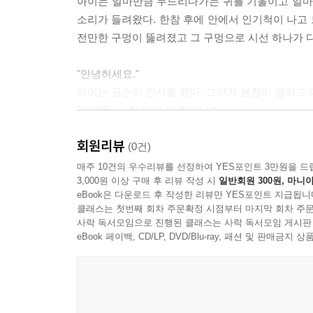
아이는 얼마만큼 두드리다가는 귀를 기울이고 얼마만
소리가 들려왔다. 한참 후에 안에서 인기척이 나고 
전만한 구멍이 뚫려졌고 그 구멍으로 시선 하나가 
"안녕허세요."
아이는 공손히 인사를 했다. 그러자 봉창이 열리고 
"없대두, 너희 애빈 안 왔다니까."
"알구 있시요."
회원리뷰
(0건)
아이는 추워하면서 두 손을 마주 비볐다.
매주 10건의 우수리뷰를 선정하여 YES포인트 3만원을 드
3,000원 이상 구매 후 리뷰 작성 시
일반회원 300원, 마니아
"그럼 뭣 땜에 잠도 안 자고 이러지?"
eBook은 다운로드 후 작성한 리뷰만 YES포인트 지급됩니
"아버진 이제 필요없시요."
클래스는 첫번째 회차 주문확정 시점부터 마지막 회차 주문
사락 독서모임으로 진행된 클래스는 사락 독서모임 게시판
소년은 짧게 그러나 분명하게 단정을 내렸다. 그리
eBook 페이백, CD/LP, DVD/Blu-ray, 패션 및 판매금
그는 석양을 향해 우는 거위처럼 목쉰 소리를 냈다.
--- p.39