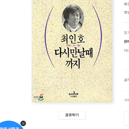
최
첫
정
판
Y
결
구
공유하기