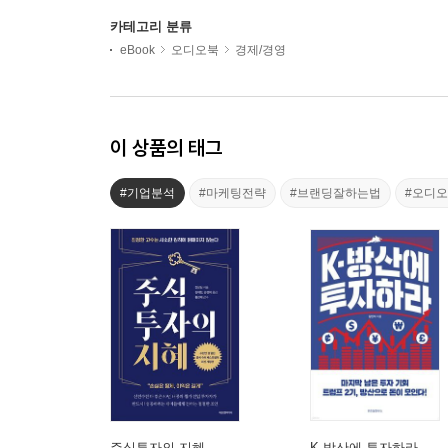
카테고리 분류
eBook
오디오북
경제/경영
이 상품의 태그
#기업분석
#마케팅전략
#브랜딩잘하는법
#오디
주식투자의 지혜
K-방산에 투자하라