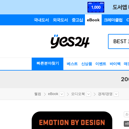
국내도서
외국도서
중고샵
eBook
크레마클럽
C
빠른분야찾기
베스트
신상품
이벤트
바이백
매
20
웰컴
eBook
오디오북
경제/경영
소
eB