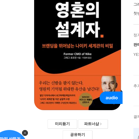
그
첫
정
판
Y
추
결
미리듣기
파트너샵
공유하기