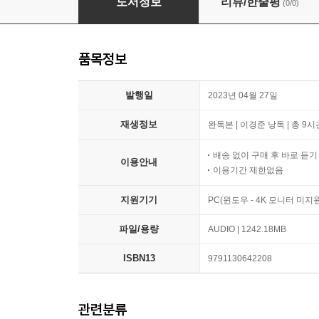
도서정보
리뷰/한줄평
(0/0)
품목정보
발행일
2023년 04월 27일
재생정보
완독본 | 이경준 낭독 | 총 9시
배송 없이 구매 후 바로 듣
이용안내
이용기간 제한없음
지원기기
PC(윈도우 - 4K 모니터 미
파일/용량
AUDIO | 1242.18MB
ISBN13
9791130642208
관련분류