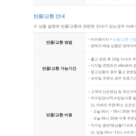
“소비자는 어떤 영화로 걸어 들어온 것일까? 그들은
감각을 사로잡는, 그리고 더 중요하게는 소비자가 
반품/교환 안내
※ 상품 설명에 반품/교환과 관련한 안내가 있는경우 아래 
나이키의 〈크로스바〉 영상은 유튜브 역사에서
Blacklivesmatter의 시작도 나이키였고, 
마이페이지 >
반품/교환 신청
반품/교환 방법
것이 있다. 바로 나이키의 상징 슬로건 ‘Just D
판매자 배송 상품은 판매자와
일은 자기만의 정체성을 형성하는 것이었다. 매번 
출고 완료 후 10일 이내의 
같은 메시지를 던져온 나이키는 그들만의 독창적인
디지털 콘텐츠인 eBook의 
반품/교환 가능기간
중고상품의 경우 출고 완료일
기업은 기능에 초점을 맞추고 싶은 유혹을 이겨내
모바일 쿠폰의 경우 유효기간(
하는지를 알아야 한다. ‘동기’를 알아야 하는 것이
고객의 단순변심 및 착오구
경우가 많다. 최신 기술, 최고의 소재, 최고의
직수입양서/직수입일서중 일
사양으로는 바람을 일으키지 못한다. 그레그 호프
단, 아래의 주문/취소 조건인
브랜딩의 핵심이자 브랜드가 깔아놓은 판 위에서 
오늘 00시 ~ 06시 30분 
반품/교환 비용
소비자의 기대는 날로 커져가는 이 시대에 『영
오늘 06시 30분 이후 주문
시도해보고 싶으나 어떻게 해야 할지 갈피를 잡지 
직수입 음반/영상물/기프트 
단, 당일 00시~13시 사이