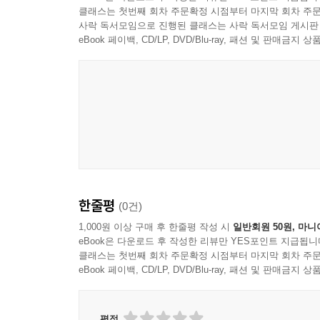
클래스는 첫번째 회차 주문확정 시점부터 마지막 회차 주문
약 30년간 나이키 마케팅을 이끌며 조직에 창조
사락 독서모임으로 진행된 클래스는 사락 독서모임 게시판
수많은 광고와 이미지 마케팅 경험을 정확히 관통하는
eBook 페이백, CD/LP, DVD/Blu-ray, 패션 및 판매금
실패담에서 길어올린 그들만의 브랜딩 철학을 들
되었는가? 나이키는 어떻게 단순한 기억이 아닌 
만들려면 어떤 철학과 원칙을 지녀야 하는지 이 책에
“공격수처럼 민첩하게, 예술가처럼 직관적으로,
‘혁신’이란 바로 그런 것!”
안전한 마케팅은 없다, 오직 승리를 위한 마케팅만 
한줄평
(0건)
나이키의 모든 마케팅 부서를 지휘하는 최고마케팅
가장 먼저 한 일은 팀의 이름을 바꾸는 것이었다.
1,000원 이상 구매 후 한줄평 작성 시
일반회원 50원, 마니
eBook은 다운로드 후 작성한 리뷰만 YES포인트 지급됩니
경쟁사에서 천문학적인 돈을 들여 온갖 곳에 광고
클래스는 첫번째 회차 주문확정 시점부터 마지막 회차 주문
집중했다.
eBook 페이백, CD/LP, DVD/Blu-ray, 패션 및 판매금
“나이키는 1994년 월드컵의 공식 후원사는 아니었
출장 요리 등에 1만 달러가 훌쩍 넘는 돈을 쓰는 
평점