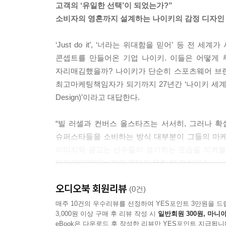
고객의 ‘유일한 선택’이 되었는가?”
소비자의 영혼까지 설계하는 나이키의 감정 디자인
‘Just do it’, ‘너라는 위대함을 믿어’ 등
콘셉트를 만들어온 기업 나이키. 이들은 어떻게 
자리매김했을까? 나이키가 단순히 스포츠웨어 브랜
최고마케팅책임자가 되기까지 27년간 ‘나이키 세계관’
Design)’이라고 대답한다.
“빌 러셀과 컨버스 올스타즈는 서서히, 그러나 
슈퍼스타들을 소비하는 방식 대부분이 그들의 마케
이미지와 광고는 선수들이 경기하는 모습을 지켜볼 
디자인되었다는 것은 깨닫지 못한 채 말이다.”
오디오북 회원리뷰
‘감정 디자인(Emotion by Design)’이란 사
(0건)
기업에서 광고를 만드는 건 마케팅의 일환으로 
매주 10건의 우수리뷰를 선정하여 YES포인트 3만원을 드
3,000원 이상 구매 후 리뷰 작성 시
일반회원 300원, 마니아
정교하게 설계한 이미지로 소비자의 감정을 장악하
eBook은 다운로드 후 작성한 리뷰만 YES포인트 지급됩니