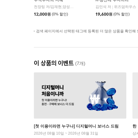
천장팅 저/김재현,양성희 역/홍진채 감수
김민석 저
에프엔미디어
위즈덤하우스
|
|
12,000
원
(0% 할인)
19,600
원
(0% 할인)
검색 페이지에서 선택된 태그에 등록된 더 많은 상품을 확인해 
이 상품의 이벤트
(7개)
[첫 이용이라면 누구나] 디지털머니 보너스 드림
한
2026년 08월 10일 ~ 2026년 08월 31일
상