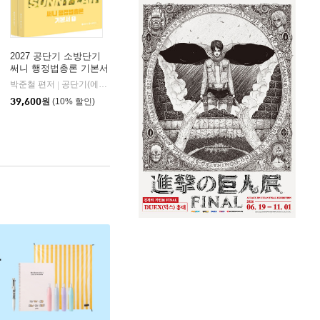
2027 공단기 소방단기
써니 행정법총론 기본서
박준철 편저
공단기(에스티유니타스)
|
39,600
원
(10% 할인)