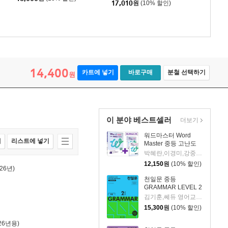
17,010
원
(10% 할인)
14,400
카트에 넣기
바로구매
분철 선택하기
원
이 분야 베스트셀러
더보기
워드마스터 Word
매
리스트에 넣기
Master 중등 고난도
박혜란,이경미,강중원,박정연,최은경,조은정,홍석현,이윤정 공저
12,150
원
(10% 할인)
26년)
천일문 중등
GRAMMAR LEVEL 2
김기훈,쎄듀 영어교육연구센터 저
15,300
원
(10% 할인)
26년용)