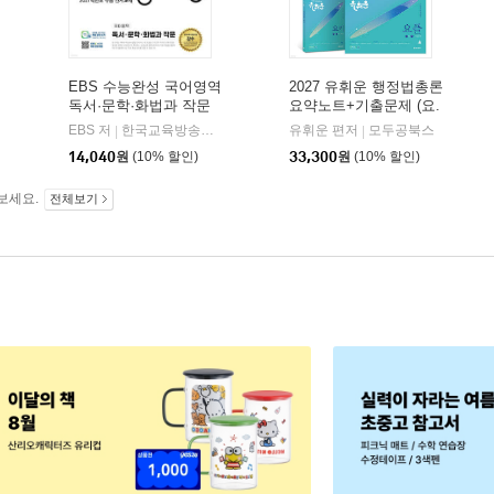
EBS 수능완성 국어영역
2027 유휘운 행정법총론
독서·문학·화법과 작문
요약노트+기출문제 (요.
(2026년)
플.)
비상교육
EBS 저
한국교육방송공사
유휘운 편저
모두공북스
|
|
|
14,040
원
(10% 할인)
33,300
원
(10% 할인)
보세요.
전체보기