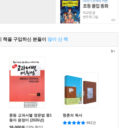
AD
이 책을 구입하신 분들이
많이 산 책
3
/4
중등 교과서별 영문법 중1
청춘의 독서
동아 윤정미 (2026년)
662건
18,000
원
(10% 할인)