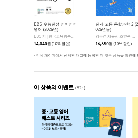
EBS 수능완성 영어영역
완자 고등 통합과학 2 (2
영어 (2026년)
026년용)
EBS 저
한국교육방송공사
김은경,채규선,조향숙 등저
|
14,040
원
(10% 할인)
16,650
원
(10% 할인)
검색 페이지에서 선택된 태그에 등록된 더 많은 상품을 확인해 
이 상품의 이벤트
(8개)