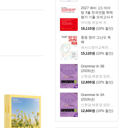
2027 예비 고1 마더
텅 3월 전국연합 학력
평가 기출 모의고사 4
개년 24회 (2027년)
마더텅 편집부 저
16,110
원
(10% 할인)
중등 영어 고난도 독
해
넥서스영어교육연구소 저
15,120
원
(10% 할인)
Grammar In 3B
(2026년)
신현겸,배윤경,양은아,윤희진,비상교육 영어 집필진 공저
12,600
원
(10% 할인)
Grammar In 3A
(2026년)
신현겸,배윤경,양은아,윤희진,비상교육 영어 집필진 공저
12,600
원
(10% 할인)