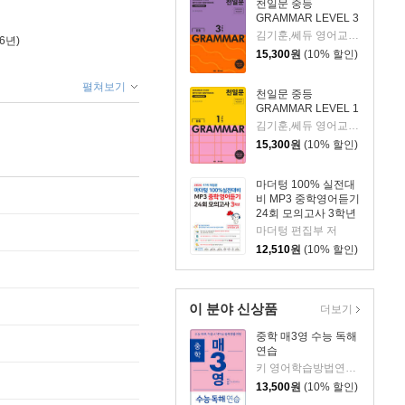
천일문 중등
GRAMMAR LEVEL 3
김기훈,쎄듀 영어교육연구센터 저
6년)
15,300
원
(10% 할인)
펼쳐보기
천일문 중등
GRAMMAR LEVEL 1
김기훈,쎄듀 영어교육연구센터 저
15,300
원
(10% 할인)
마더텅 100% 실전대
비 MP3 중학영어듣기
24회 모의고사 3학년
(2026년)
마더텅 편집부 저
12,510
원
(10% 할인)
이 분야 신상품
더보기
중학 매3영 수능 독해
연습
키 영어학습방법연구소 저
13,500
원
(10% 할인)