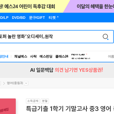
D/LP
DVD/BD
문구
/GIFT
티켓
독서유형검사
RBTI Lab
장안내
채널예스
사락
예스펀딩
클래스24
독서유형검사
여
AI 일문백답
의견 남기면 YES상품권!
영어(중등3)
소득공제
분철
특급기출 1학기 기말고사 중3 영어 