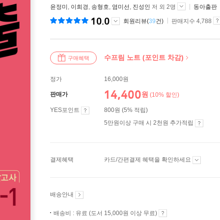
윤정미
,
이희경
,
송형호
,
염미선
,
진성인
저 외 2명
동아출판
10.0
회원리뷰(
39
건)
판매지수 4,788
수프림 노트 (포인트 차감)
구매혜택
정가
16,000원
14,400
원
판매가
(10% 할인)
YES포인트
800원 (5% 적립)
5만원이상 구매 시 2천원 추가적립
결제혜택
카드/간편결제 혜택을 확인하세요
배송안내
배송비 : 유료 (도서 15,000원 이상 무료)