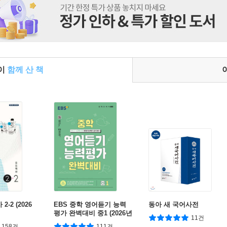
들이
함께 산 책
-2 (2026
EBS 중학 영어듣기 능력
동아 새 국어사전
평가 완벽대비 중1 (2026년
11건
용)
158건
111건