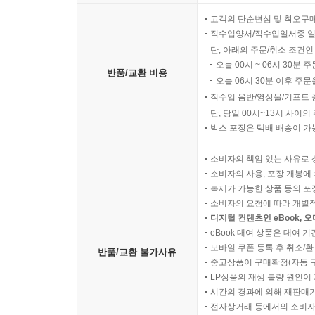
고객의 단순변심 및 착오구
직수입양서/직수입일서중 일
단, 아래의 주문/취소 조건인
오늘 00시 ~ 06시 30분 
반품/교환 비용
오늘 06시 30분 이후 주문
직수입 음반/영상물/기프트 
단, 당일 00시~13시 사이
박스 포장은 택배 배송이 가
소비자의 책임 있는 사유로 
소비자의 사용, 포장 개봉에 
복제가 가능한 상품 등의 포장을 
소비자의 요청에 따라 개별
디지털 컨텐츠인 eBook, 
eBook 대여 상품은 대여 기
모바일 쿠폰 등록 후 취소/환
반품/교환 불가사유
중고상품이 구매확정(자동 
LP상품의 재생 불량 원인이 기
시간의 경과에 의해 재판매가
전자상거래 등에서의 소비자