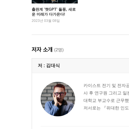
읽다
출판계 '챗GPT' 돌풍, 새로
운 미래가 다가온다!
2023년 03월 08일
저자 소개
(2명)
저 :
김대식
카이스트 전기 및 전자공
사 후 연구원 그리고 
대학교 부교수로 근무했다
저서로는 『위대한 인도』