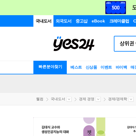
국내도서
외국도서
중고샵
eBook
크레마클럽
C
빠른분야찾기
베스트
신상품
이벤트
바이백
매
웰컴
국내도서
경제 경영
경제/경제학