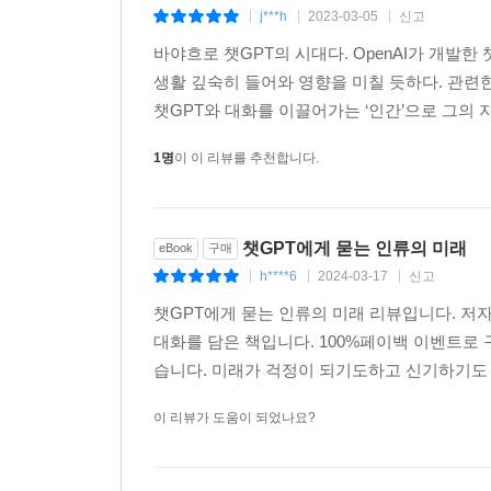
j***h
2023-03-05
신고
인류가 지금껏 인터넷에 모아온 온갖 문장과 생각
|
|
|
얻었다. 그것도 이 보물창고에 무엇이 들어 있는지 
바야흐로 챗GPT의 시대다. OpenAI가 개
생활 깊숙히 들어와 영향을 미칠 듯하다. 관련
분석심리학의 창시자 카를 구스타프 융(Carl Gus
챗GPT와 대화를 이끌어가는 ‘인간’으로 그의 
이르기까지 오랜 경험을 통해서 저장하고 공유해 
1명
이 이 리뷰를 추천합니다.
이전에 가시화된 ‘집단 의식’을 데이터로써 마주하
위한 척도가 될지도 모르는 일이다. 저자는 챗G
내린다. 지금은 많이 부족하고, 그 부족함 때문에 
때 얼마나 폭발적인 결과물을 만들어낼 것인지를 
챗GPT에게 묻는 인류의 미래
eBook
구매
직관적이고 명쾌한 지름길이 될 것이다.
h****6
2024-03-17
신고
|
|
|
챗GPT에게 묻는 인류의 미래 리뷰입니다. 저
대화를 담은 책입니다. 100%페이백 이벤트로
습니다. 미래가 걱정이 되기도하고 신기하기도
이 리뷰가 도움이 되었나요?