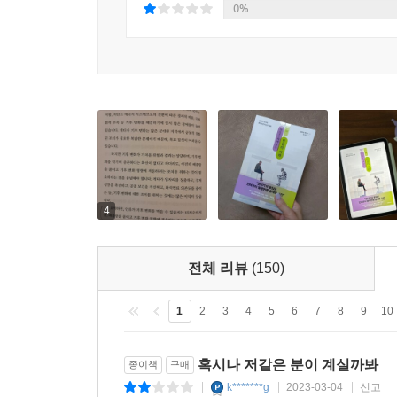
0%
그러나 이들이 ‘대화형’ 인공지능인 데는 이유가 있다
판단을 내리지도 않는다. 학습한 정보의 범위 내
(最適解)를 찾아 나간다. 그저 그뿐이다. ‘양
마찬가지로 ‘가능성’이 높은 이점을 설명해준다. 오
빅데이터를 기반으로 다른 텍스트, 학습 소스 등에서
그래서 챗GPT에게 질문할 때, 질문자는 한편으로 
의미의 질문이라도 약간의 어휘 차이에 따라 인공
주기도 한다. 이것이 우리가 챗GPT에게 ‘정답’을
4
다양한 질문을 던진다. 사랑, 정의, 죽음, 신, 기
단발성으로 끝나지 않는다. 질문과 답변이 꼬리에 꼬
전체 리뷰
(150)
김대식은 이 책을 통하여 “챗GPT는 ○○○○다”라
통해 챗GPT를 위시한 생성인공지능의 작동 방식을 
1
2
3
4
5
6
7
8
9
10
“챗GPT, 너 정말 너무하구나!”
혹시나 저같은 분이 계실까봐
종이책
구매
어떻게 활용해야 잘 한다고 소문이 날까
k*******g
2023-03-04
신고
|
|
|