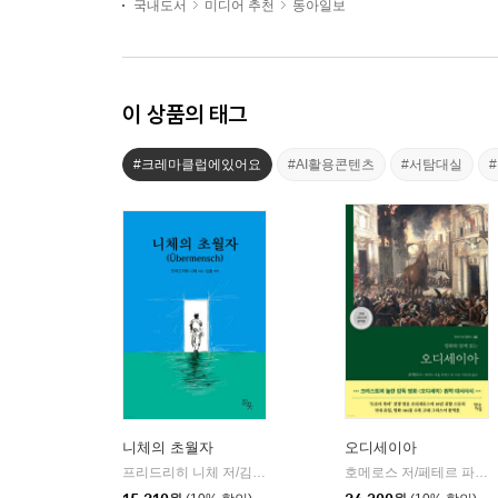
국내도서
미디어 추천
동아일보
이 상품의 태그
#크레마클럽에있어요
#AI활용콘텐츠
#서탐대실
니체의 초월자
오디세이아
프리드리히 니체 저/김철 편역
히읏
호메로스 저/페테르 파울 루벤스 그림/박문재 역
|