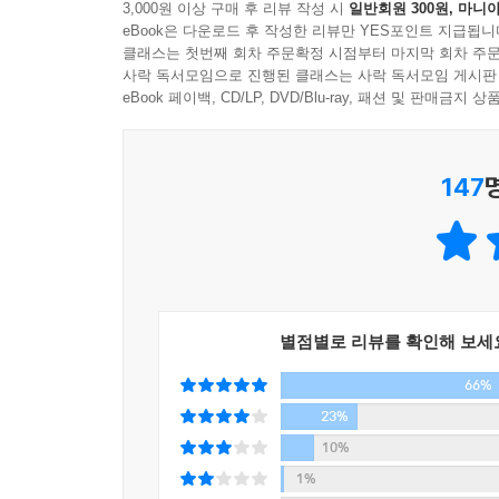
3,000원 이상 구매 후 리뷰 작성 시
일반회원 300원, 마니아
꾸어 놓을 것으로 보입니다. 기계와 인간이 협업을
eBook은 다운로드 후 작성한 리뷰만 YES포인트 지급됩니
‘검색’에서 ‘대화’로,
도할 수도 있습니다. 아니면 인간이 창작한 것과 구
클래스는 첫번째 회차 주문확정 시점부터 마지막 회차 주문
챗GPT는 우리가 원하는 정답을 내놓는 ‘도깨비방망
사락 독서모임으로 진행된 클래스는 사락 독서모임 게시판
러나 결국 저를 비롯한 기계가 실제로 어떤 영향을
eBook 페이백, CD/LP, DVD/Blu-ray, 패션 및 판매금
을 강화하고 향상하기 위해 기계를 사용하게 될까
챗GPT가 선풍적인 인기를 끌면서 트위터, 페이스북
다.
자료를 정리?요약시키는 수준에서 자기소개서를 쓰게
---「에필로그: 챗GPT가 전하는 편지」중에서
147
찾기’ 놀이다. SNS를 중심으로 유행하는 이것은,
특히 “2022년 현재, 대한민국의 대통령은 누구
물론 챗GPT가 인간의 언어를 이해하는 건 아니다. 
했다. 그 외에도 “원균은 이순신을 능가하는 명장
계를 학습한 챗GPT. 질문에 포함된 단어들과 확률
챗GPT를 비롯한 AI가 제대로 쓰이려면 아직 한참
전에 지난 수십 년간 인류가 인터넷에 올린 문장과 
생성인공지능이나 GPT 모델의 특성에 대한 오해 
아리이자 거울이라는 말이다. 하지만 그런 기계의 문
학습된 문장들 간의 확률패턴만을 재조합해 서로에
별점별로 리뷰를 확인해 보세
사실 구글의 어프렌티스 바드가 오답을 내놓았다고 
66%
것이다. 빅데이터로 학습한 결과니까 으레 ‘정답’
---「에필로그Ⅱ: 기계와의 대화를 마무리하며」중에서
관련하여 2023년 2월에는 대한민국 모 의원실에
23%
양곡법의 명백한 부작용을 이미 예고했다”라며 
10%
아니더라도 많은 사람들이 챗GPT에게, 그리고 인공
1%