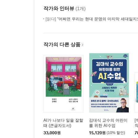
작가와 인터뷰
(1개)
[읽다]
“어쩌면 우리는 현대 문명의 마지막 세대일지
작가의 다른 상품
AI가 나보다 일을 잘할
김대식 교수의 어린이
[
때 (큰글자도서)
를 위한 AI수업
작
년
33,000
원
15,120
원
(10% 할인)
7