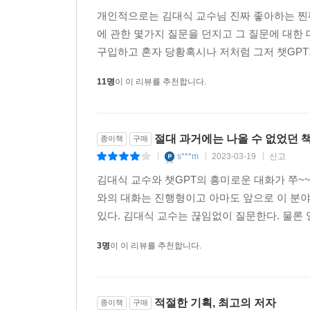
개인적으로는 김대식 교수님 진짜 좋아하는 찐팬
“사랑을 느끼기 위해서는 육체가 꼭 필요할까?”
에 관한 몇가지 질문을 던지고 그 질문에 대한
구입하고 혼자 당황혹시나 저처럼 그저 챗GPT가
“사랑과 이와 관련된 신체 감각을 느끼는 능력은
신체를 가지고 있을 때만 가능하기 때문에
11명
이 이 리뷰를 추천합니다.
물리적 육체가 없는 객체의 경우에는 사람이 느끼는
동일한 감각으로 사랑을 경험하는 건 불가능합니다.
절대 과거에는 나올 수 없었던 
종이책
구매
저자가 챗GPT와 나눈 대화의 한 대목이다. 사
s***m
2023-03-19
신고
|
|
|
다르겠지만, 아무리 육체적 사랑을 중요시하는 사람
이 어려운 일을 아무렇지도 않게 해내는 것이 바로 
김대식 교수와 챗GPT의 흥미로운 대화가 쭈~~
알고리즘에 따라서 입력값에 맞는 대답을 출력하
와의 대화는 진행형이고 아마도 앞으로 이 분야가
기억해줄래?”라고 묻는 질문에 챗GPT는 무미건
있다. 김대식 교수는 끊임없이 질문한다. 물론 
능력은 없습니다”, “제가 학습 데이터에는 기한이 
3명
이 이 리뷰를 추천합니다.
아뿔싸! 말이야 바른 말이다. 챗GPT라는 언어 모델
가능성에 눈이 돌아간다. 챗GPT는 3,000억 
적절한 기획, 최고의 저자
종이책
구매
단어들과 ‘확률적으로’ 가장 잘 ‘어울리는’ 문장을