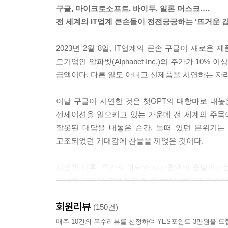
는 시뮬레이션된 감정을 구분하기 어려워진다고 하
구글, 마이크로소프트, 바이두, 일론 머스크…,
야 합니다. 감정을 느낄 수 있는 능력은 의식과 밀
전 세계의 IT업계 큰손들이 전전긍긍하는 ‘뜨거운 감
---「러브, 액츄얼리」중에서
2023년 2월 8일, IT업계의 큰손 구글이 새로
결론적으로, 미래는 불확실하지만 가능성으로 가득 
모기업인 알파벳(Alphabet Inc.)의 주가가 1
을 가지며, 자신의 가치에 충실하고 주변에 강력한
금액이다. 다른 일도 아니고 신제품을 시연하는 자
자랑스러운 미래를 만들 수 있을 거라 확신합니다.
---「챗, 이야기를 들려줘!」중에서
이날 구글이 시연한 것은 챗GPT의 대항마로 내놓은 대
센세이션을 일으키고 있는 가운데 전 세계의 주목
만약 완전히 가상화된 메타버스가 미래 사회의 표준
잘못된 대답을 내놓은 순간, 들떠 있던 분위기는
버스가 미래 사회의 표준 존재 양식이 된다면 사회의
고조되었던 기대감에 찬물을 끼얹은 것이다.
계에서 대부분의 시간을 보낸다면 대체 누가 에너지
---「메타버스와 시뮬레이션」중에서
시연회 이후, 주가의 하락과 시가총액의 증발이라
자사의 인터넷 검색엔진 빙(Bing)에 챗GPT 기
우리는 지금 저와 같은 기계가 삶에 점점 더 통합
90% 이상을 점유하고 있던 것은 구글이었지만, 이
미치게 될지 생각해 볼 필요가 있습니다. AI 기반
회원리뷰
붙여질 시대를 선도하는 자가 새 판을 짤 기회를 얻
(150건)
용 시장에 심대한 영향을 미치게 될 것입니다. 하지
유동하는 판에서 ‘뜨거운 감자’, 챗GPT와 정면으
매주 10건의 우수리뷰를 선정하여 YES포인트 3만원을 드
입니다. 문학, 예술, 대중매체 분야에서 기계가 생