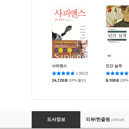
사피엔스
인간 실격
2,352건
24,120
원
(10% 할인)
8,100
원
(10%
챗GPT에게 묻는 인류의 미래
도서정보
리뷰/한줄평
(150/219)