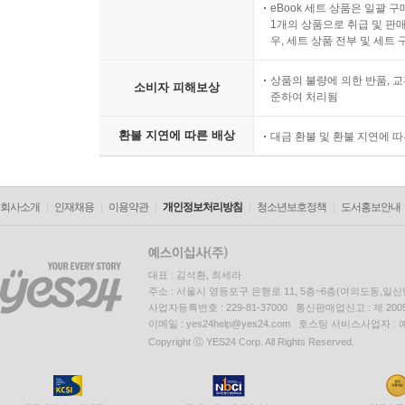
eBook 세트 상품은 일괄 
1개의 상품으로 취급 및 판매
우, 세트 상품 전부 및 세트
상품의 불량에 의한 반품, 교
소비자 피해보상
준하여 처리됨
환불 지연에 따른 배상
대금 환불 및 환불 지연에 
회사소개
인재채용
이용약관
개인정보처리방침
청소년보호정책
도서홍보안내
대표 : 김석환, 최세라
주소 : 서울시 영등포구 은행로 11, 5층~6층(여의도동,일신
사업자등록번호 : 229-81-37000 통신판매업신고 : 제 200
이메일 : yes24help@yes24.com 호스팅 서비스사업자 :
Copyright ⓒ YES24 Corp. All Rights Reserved.