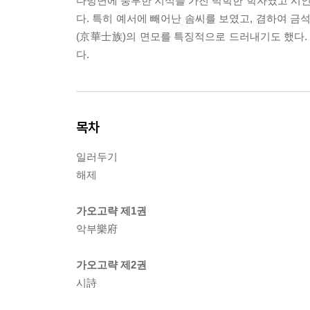
다방면에 풍부한 지식을 가진 박학한 학자였고 시
다. 특히 예서에 빼어난 솜씨를 보였고, 겸하여 금
(京華士族)의 면모를 특징적으로 드러내기도 했다.
다.
목차
일러두기
해제
가오고략 제1권
악부樂府
가오고략 제2권
시詩