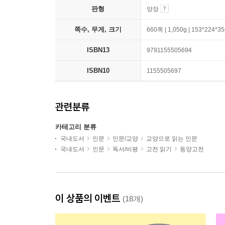
판형
양장
쪽수, 무게, 크기
660쪽 | 1,050g | 153*224*
ISBN13
9791155505694
ISBN10
1155505697
관련분류
카테고리 분류
국내도서
인문
인문/교양
교양으로 읽는 인문
국내도서
인문
독서/비평
고전 읽기
동양고전
이 상품의 이벤트
(18개)