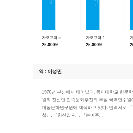
가오고략 5
가오고략 4
가
25,000
원
25,000
원
2
역 :
이성민
1970년 부산에서 태어났다. 동아대학교 한문
원의 전신인 민족문화추진회 부설 국역연수원
대동문화연구원에 재직하고 있다. 번역서로 『월사
첩』, 『향산집 4』, 『논어주...