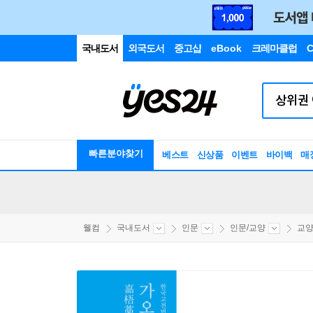
국내도서
외국도서
중고샵
eBook
크레마클럽
C
빠른분야찾기
베스트
신상품
이벤트
바이백
매
웰컴
국내도서
인문
인문/교양
교양