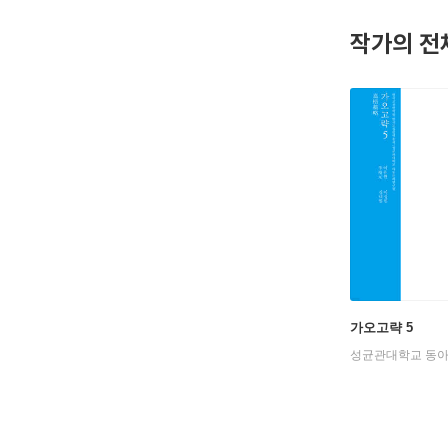
이유원은 
작가의 전
졌고 이를
에 상당한
당대 중국
《가오고략
朝謨訓)》
가오고략 5