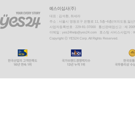
대표 : 김석환, 최세라
주소 : 서울시 영등포구 은행로 11, 5층~6층(여의도동,일신
사업자등록번호 : 229-81-37000 통신판매업신고 : 제 200
이메일 : yes24help@yes24.com 호스팅 서비스사업자 :
Copyright ⓒ YES24 Corp. All Rights Reserved.