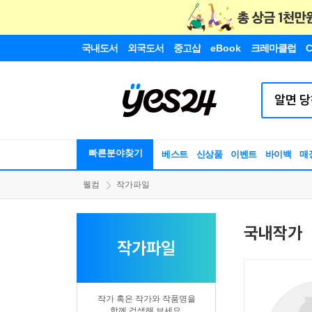
국내도서
외국도서
중고샵
eBook
크레마클럽
C
빠른분야찾기
베스트
신상품
이벤트
바이백
매
웰컴
작가파일
국내작가
작가파일
작가 혹은 작가와 작품명을
함께 검색해 보세요.