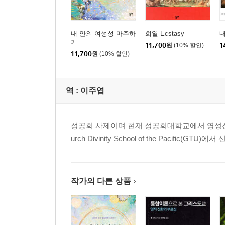
둘째 푸에르: 호문쿨루스
셋째 푸에르: 오이포리온
바다에서 땅을 되찾기
내 안의 여성성 마주하
희열 Ecstasy
넷째 푸에르: 소년 천사
기
11,700
원
(10% 할인)
1
11,700
원
(10% 할인)
맺음글
역 :
이주엽
성공회 사제이며 현재 성공회대학교에서 영성신학과 심리
urch Divinity School of the Pac
작가의 다른 상품