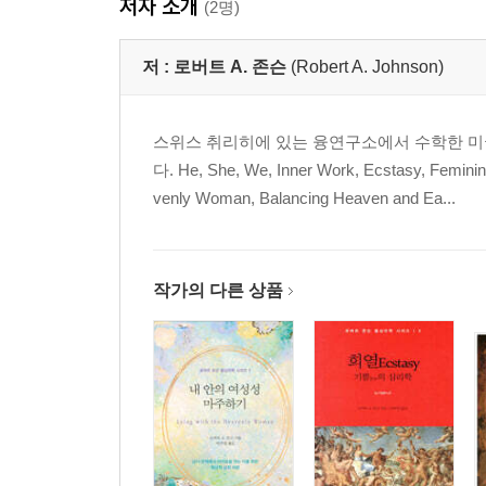
저자 소개
(2명)
그림자
부풀어진 인간
저 :
로버트 A. 존슨
(Robert A. Johnson)
영원의 음악
검으색 푸들
스위스 취리히에 있는 융연구소에서 수학한 미
잃어버린 에너지
다. He, She, We, Inner Work, Ecstasy, Feminin
계약
venly Woman, Balancing Heaven and Ea...
대극
갈망
상상의 영역
오싹한 혼란
작가의 다른 상품
4부_4차원 인간, 파우스트2 상징적 경험
첫째 푸에르: 전차 탄 전사
셋에서 넷으로 진화
평범한 삶