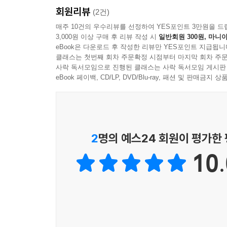
회원리뷰
못하며 그저 말만 할 뿐인 햄릿의 모습은 복잡한 3
(2건)
의식으로 나아가는 여정의 대변인이 바로 괴테의 
매주 10건의 우수리뷰를 선정하여 YES포인트 3만원을 드
3,000원 이상 구매 후 리뷰 작성 시
일반회원 300원, 마니아
eBook은 다운로드 후 작성한 리뷰만 YES포인트 지급됩니
영혼의 어두운 밤을 벗어나 4차원 의식을 얻는 법
클래스는 첫번째 회차 주문확정 시점부터 마지막 회차 주문
여기 중년의 한 남성 혹은 여성이 있다.
사락 독서모임으로 진행된 클래스는 사락 독서모임 게시판
eBook 페이백, CD/LP, DVD/Blu-ray, 패션 및 판매금
잃어버린 젊음을 붙잡기 위해 머리를 염색하고, 젊
몸매에 집착한다. 이런 중년에게 우리가 사는 물질
고뇌하던 젊은 날을 지나 파우스트 1부의 파우스트
모른 채 말이다. 저자는 이미 지나가 버려 손에 
2
명의 예스24 회원이 평가한
사람이 물질적인 것에 매달리지만 결국 우울과 비
10.
완전히 새로운 차원의 의식으로 작동해야만 해결할 
그렇다면 궁극의 목적지, 파우스트 2부의 깨달은
의식화할 수만 있다면 다음 단계로 나아갈 발판은
은총과 사랑 같은 여성성으로 대치하는 것이다. 
은총의 힘으로 무의식을 의식에 통합하여 천국(마음의