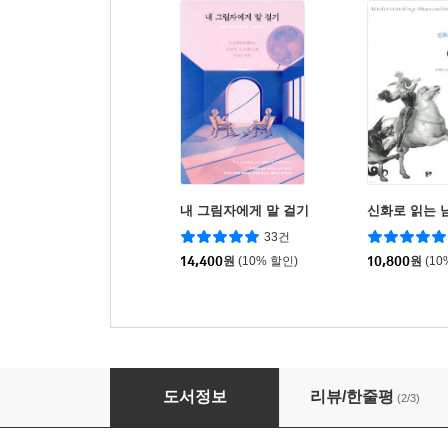
내 그림자에게 말 걸기
신화로 읽는 
33건
14,400
원
(10% 할인)
10,800
원
(10
돈키호테, 햄릿, 파우스트
도서정보
리뷰/한줄평
(2/3)