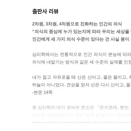
---「3차원 인간, 햄릿」중에서
출판사 리뷰
무의식을 여는 건 그리 어려운 일이 아니다. 거의 
2차원, 3차원, 4차원으로 진화하는 인간의 의식
어렵다. 심층 내면의 여정으로 각성을 얻으면 그 경
“의식의 중심에 누가 있는지에 따라 우리는 세상을 
신이 함께 지낸다면 누가 누구에게 맞춰야 할지 뻔하
인간에게 세 가지 의식 수준이 있다는 건 사실 융이 
다. 원형과 원형 에너지는 우리보다 크다. 그런데 
심리학에서는 전통적으로 인간 의식이 본능에 따라
---「4차원 인간, 파우스트2」중에서
의식에 내맡기는 방식과 같은 세 수준의 실재를 인정
내가 젊고 자유로울 때 산은 산이고, 물은 물이고,
하늘이 아니었다. 견성을 얻자 산은 다시 산이고, 물
-본문 14쪽
융 심리학의 대가 로버트 존슨은 『돈키호테, 햄릿
데려와 명료하면서도 재치 있게 설명한다. 세르반
행복을 찾지만, 현실을 희생한 결과 외부 세계의
의식을 지닌 채 늘 불확실함에 시달리며 사는 그의