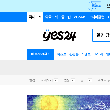
국내도서
외국도서
중고샵
eBook
크레마클럽
C
빠른분야찾기
베스트
신상품
이벤트
바이백
매
웰컴
국내도서
인문
심리
주제로 읽는