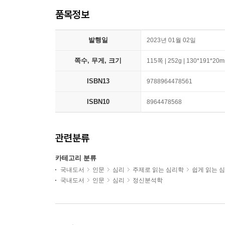
품목정보
발행일
2023년 01월 02일
쪽수, 무게, 크기
115쪽 | 252g | 130*191*20
ISBN13
9788964478561
ISBN10
8964478568
관련분류
카테고리 분류
국내도서
인문
심리
주제로 읽는 심리학
쉽게 읽는 
국내도서
인문
심리
정신분석학