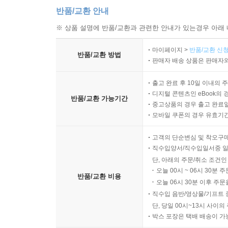
반품/교환 안내
※ 상품 설명에 반품/교환과 관련한 안내가 있는경우 아래 
마이페이지 >
반품/교환 신청
반품/교환 방법
판매자 배송 상품은 판매자와
출고 완료 후 10일 이내의 
디지털 콘텐츠인 eBook의 
반품/교환 가능기간
중고상품의 경우 출고 완료일
모바일 쿠폰의 경우 유효기간(
고객의 단순변심 및 착오구
직수입양서/직수입일서중 일
단, 아래의 주문/취소 조건인
오늘 00시 ~ 06시 30분 
반품/교환 비용
오늘 06시 30분 이후 주문
직수입 음반/영상물/기프트 
단, 당일 00시~13시 사이
박스 포장은 택배 배송이 가