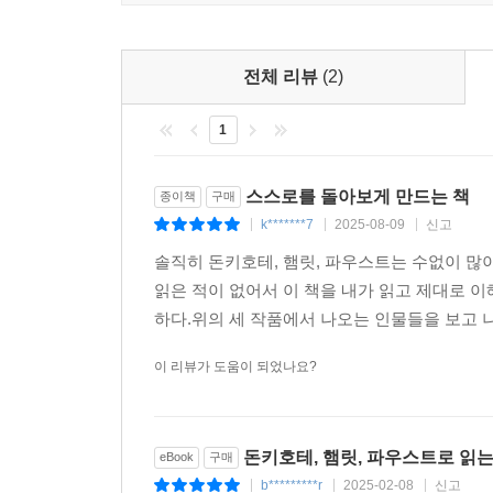
내면에 집중할 때 발견할 수 있다.
융이 말년에 전념한 4차원 의식 진화는 ‘개인’과 ‘시
전체 리뷰
(2)
1
『돈키호테, 햄릿, 파우스트』의 저자 로버트 존
얘기한다. 그렇기에 4차원 의식은 매우 드물고, 
신화에나 나올 법한 완전한 인간이 되는 것이 아니
스스로를 돌아보게 만드는 책
종이책
구매
k*******7
2025-08-09
신고
|
|
|
더불어 3차원 의식을 지닌 대다수 사람이 4차
솔직히 돈키호테, 햄릿, 파우스트는 수없이 많
필수라고도 말한다. 왜냐하면 우리는 개인사적으
읽은 적이 없어서 이 책을 내가 읽고 제대로 
성취하는 데 전념하는 물질 문명이 쏟아내는 온갖 
하다.위의 세 작품에서 나오는 인물들을 보고 나
융 박사는 이렇게 대답했다고 한다. “내면에서 필요
이 리뷰가 도움이 되었나요?
돈키호테, 햄릿, 파우스트로 읽는
eBook
구매
b*********r
2025-02-08
신고
|
|
|