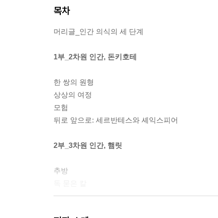
목차
머리글_인간 의식의 세 단계
1부_2차원 인간, 돈키호테
한 쌍의 원형
상상의 여정
모험
뒤로 앞으로: 세르반테스와 셰익스피어
2부_3차원 인간, 햄릿
추방
독 묻은 칼
3부_4차원 인간, 파우스트1