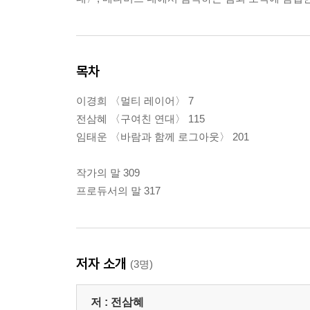
목차
이경희 〈멀티 레이어〉 7
전삼혜 〈구여친 연대〉 115
임태운 〈바람과 함께 로그아웃〉 201
작가의 말 309
프로듀서의 말 317
저자 소개
(3명)
저 :
전삼혜