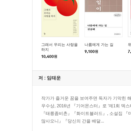
그래서 우리는 사랑을
나름에게 가는 길
하지
9,100
원
7
10,400
원
저 :
임태운
작가가 즐거운 꿈을 보여주면 독자가 기막힌 해
우수상, 2016년 『기어몬스터』로 ‘제1회 덱
『태릉좀비촌』『화이트블러드』, 소설집 『마
많사오니』『당신의 간을 배달...