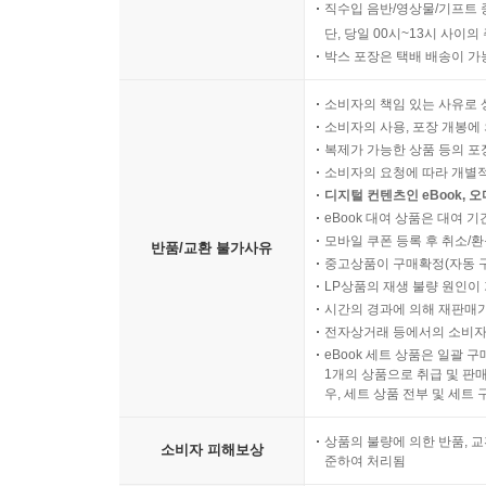
직수입 음반/영상물/기프트 
단, 당일 00시~13시 사이
박스 포장은 택배 배송이 가
소비자의 책임 있는 사유로 
소비자의 사용, 포장 개봉에 
복제가 가능한 상품 등의 포장을 
소비자의 요청에 따라 개별
디지털 컨텐츠인 eBook, 
eBook 대여 상품은 대여 기
모바일 쿠폰 등록 후 취소/환
반품/교환 불가사유
중고상품이 구매확정(자동 
LP상품의 재생 불량 원인이 기
시간의 경과에 의해 재판매가
전자상거래 등에서의 소비자
eBook 세트 상품은 일괄 
1개의 상품으로 취급 및 판매
우, 세트 상품 전부 및 세트
상품의 불량에 의한 반품, 교
소비자 피해보상
준하여 처리됨