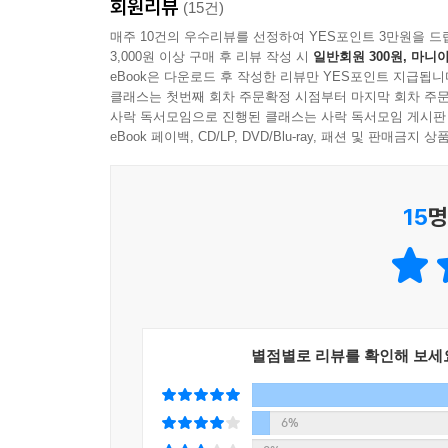
회원리뷰
(15건)
작품집에서 가장 눈에 띄는 부분은 단연 메타버스
매주 10건의 우수리뷰를 선정하여 YES포인트 3만원을 드
3,000원 이상 구매 후 리뷰 작성 시
일반회원 300원, 마니아
슈퍼히어로 등의 장르 규칙을 따르기도 하고 중생대,
eBook은 다운로드 후 작성한 리뷰만 YES포인트 지급됩니
레이어로 이동할 때마다 바뀌는 그래픽과 그 안에서
클래스는 첫번째 회차 주문확정 시점부터 마지막 회차 주문
사락 독서모임으로 진행된 클래스는 사락 독서모임 게시판
〈바람과 함께 로그아웃〉의 ‘메타 월드’ 안에서 활
eBook 페이백, CD/LP, DVD/Blu-ray, 패션 및 판매금
방망이, 충격파와 순간 이동이 아무렇지 않게 어우러
15
명
〈구여친 연대〉에 등장하는 메타버스 ‘와이낫’ 
마음껏 전시할 수 있다는 점에서 작가에게, 작품을
관람객에게 두루 긍정적인 반응을 이끌어 낸다.
현실 못지않게 험한 가상 세계에서 잃지 말아야 할 
별점별로 리뷰를 확인해 보세
그러나 작중의 메타버스에는 한계 또한 분명하다.
인간이 바깥세상에서 잘 살아가기란 어렵다는 점을
작물을 채취하기 위해 청각 센서를 끈 채 묵묵히 블
6%