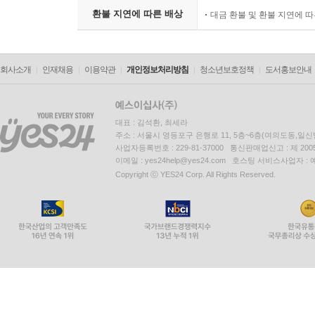
환불 지연에 따른 배상
대금 환불 및 환불 지연에 
회사소개
인재채용
이용약관
개인정보처리방침
청소년보호정책
도서홍보안내
대표 : 김석환, 최세라
주소 : 서울시 영등포구 은행로 11, 5층~6층(여의도동,일신
사업자등록번호 : 229-81-37000 통신판매업신고 : 제 200
이메일 : yes24help@yes24.com 호스팅 서비스사업자 :
Copyright ⓒ YES24 Corp. All Rights Reserved.