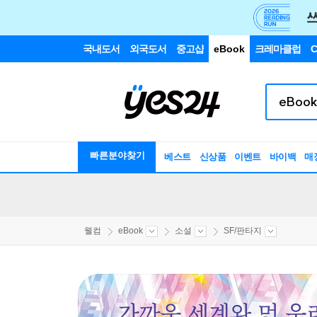
국내도서
외국도서
중고샵
eBook
크레마클럽
C
빠른분야찾기
베스트
신상품
이벤트
바이백
매
웰컴
eBook
소설
SF/판타지