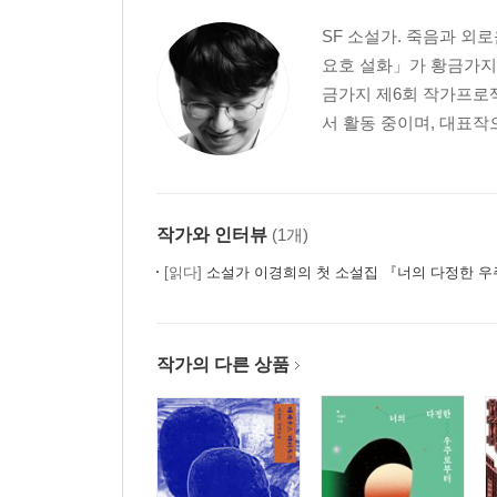
SF 소설가. 죽음과 외
요호 설화」가 황금가지
금가지 제6회 작가프로젝
서 활동 중이며, 대표작
작가와 인터뷰
(1개)
[읽다]
소설가 이경희의 첫 소설집 『너의 다정한 
작가의 다른 상품