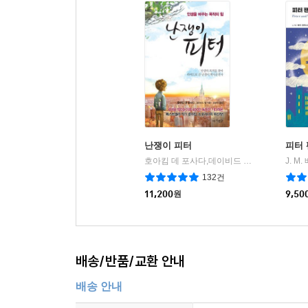
난쟁이 피터
피터 
호아킴 데 포사다,데이비드 림 공저/최승언 역
J. M
132건
11,200
원
9,50
배송/반품/교환 안내
배송 안내