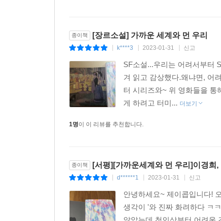
[장르소설] 가까운 세계와 먼 우리
종이책
k****3
2023-01-31
신고
|
|
|
SF소설...우리는 어려서부터
겨 읽고 감상했다.왜냐면, 
터 시리즈와~ 위 영화들을 통
게 하려고 터미...
더보기
1명
이 이 리뷰를 추천합니다.
[서평][가까운세계와 먼 우리]이경희,
종이책
d******1
2023-01-31
신고
|
|
|
안녕하세요~ 제이콥입니다! 오
생각이 '와 진짜 화려하다 ㅋㅋ
않았는데 첫인상부터 어려울 것 