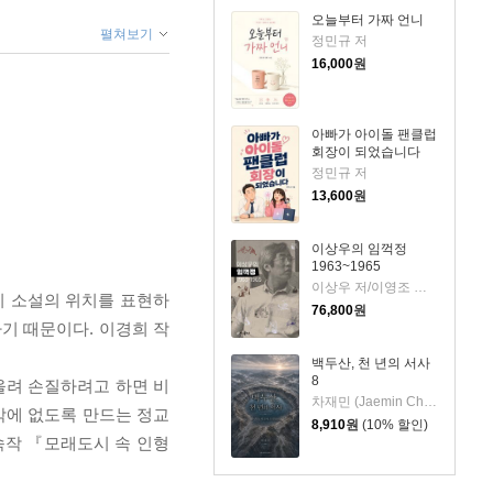
오늘부터 가짜 언니
펼쳐보기
정민규 저
16,000
원
아빠가 아이돌 팬클럽
회장이 되었습니다
정민규 저
13,600
원
이상우의 임꺽정
1963~1965
이상우 저/이영조 그림
이 소설의 위치를 표현하
76,800
원
기 때문이다. 이경희 작
백두산, 천 년의 서사
8
올려 손질하려고 하면 비
차재민 (Jaemin Cha) 저
밖에 없도록 만드는 정교
8,910
원
(10% 할인)
속작 『모래도시 속 인형