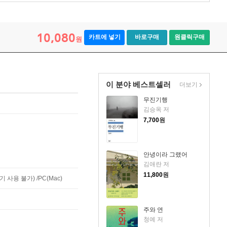
10,080
카트에 넣기
바로구매
원클릭구매
원
이 분야 베스트셀러
더보기
무진기행
김승옥 저
7,700
원
안녕이라 그랬어
김애란 저
11,800
원
사용 불가) /PC(Mac)
주와 연
청예 저