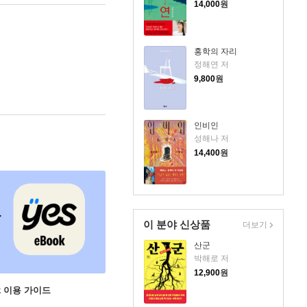
14,000
원
홍학의 자리
정해연 저
9,800
원
인비인
성해나 저
14,400
원
이 분야 신상품
더보기
산군
박해로 저
12,900
원
ok 이용 가이드