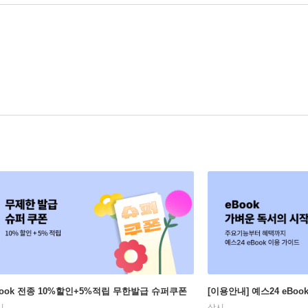
Book 전종 10%할인+5%적립 무한발급 슈퍼쿠폰
[이용안내] 예스24 eBo
시
상시