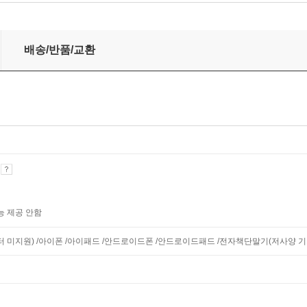
배송/반품/교환
기
능 제공 안함
니터 미지원) /아이폰 /아이패드 /안드로이드폰 /안드로이드패드 /전자책단말기(저사양 기기 