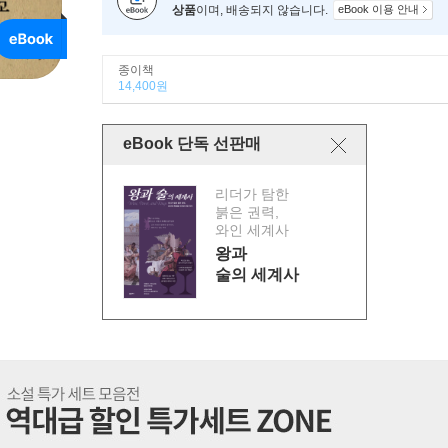
상품
이며, 배송되지 않습니다.
eBook 이용 안내
종이책
14,400원
eBook 단독 선판매
리더가 탐한
붉은 권력,
와인 세계사
왕과
술의 세계사