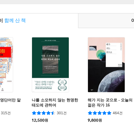
들이
함께 산 책
 영단어만 알
나를 소모하지 않는 현명한
해가 지는 곳으로 - 오늘의
태도에 관하여
젊은 작가 16
315건
301건
464건
12,500
원
9,800
원