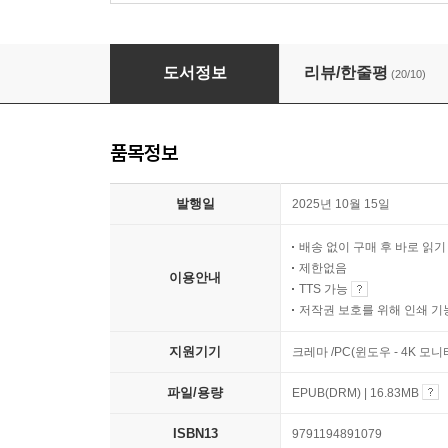
테세우스 패러독스
도서정보
리뷰/한줄평
(20/10)
품목정보
발행일
2025년 10월 15일
배송 없이 구매 후 바로 읽
제한없음
이용안내
TTS 가능
저작권 보호를 위해 인쇄 기
지원기기
크레마 /PC(윈도우 - 4K 모
파일/용량
EPUB(DRM) | 16.83MB
ISBN13
9791194891079