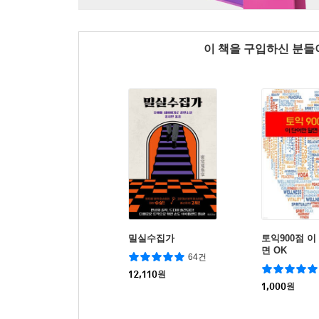
이 책을 구입하신 분
밀실수집가
토익900점 이
면 OK
64건
12,110
원
1,000
원