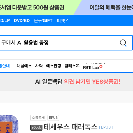
D/LP
DVD/BD
문구
/GIFT
티켓
독서유형검사
장안내
채널예스
사락
예스펀딩
클래스24
RBTI Lab
독서유형검사
AI 일문백답
의견 남기면 YES상품권!
소득공제
EPUB
테세우스 패러독스
[ EPUB ]
eBook