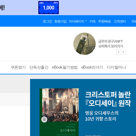
로그인
회원가입
마이페이지
카트
주문/배송
고객센터
Gl
쿠폰받기
단독선출간
eBook필기방법
eBook리더기
디지털머니