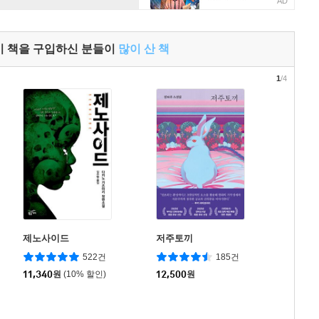
AD
이 책을 구입하신 분들이
많이 산 책
1
/4
제노사이드
저주토끼
522건
185건
11,340
원
(10% 할인)
12,500
원