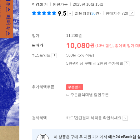
이경희
저
안전가옥
2025년 10월 15일
9.5
회원리뷰(
30
건)
판매지수 720
정가
11,200원
10,080
원
판매가
(10% 할인, 종이책 정가 대
YES포인트
560원 (5% 적립)
5만원이상 구매 시 2천원 추가적립
추가혜택쿠폰
쿠폰받기
주문금액대별 할인쿠폰
결제혜택
카드/간편결제 혜택을 확인하세요
이 상품은 구매 후 지원 기기에서
예스24 eBook앱