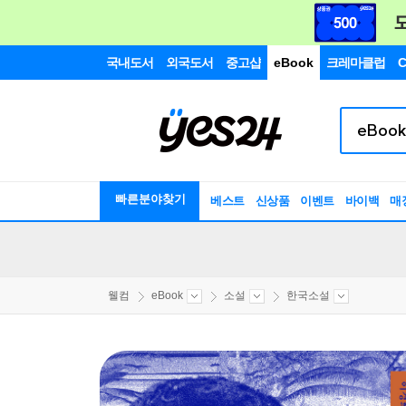
국내도서
외국도서
중고샵
eBook
크레마클럽
C
빠른분야찾기
베스트
신상품
이벤트
바이백
매
웰컴
eBook
소설
한국소설