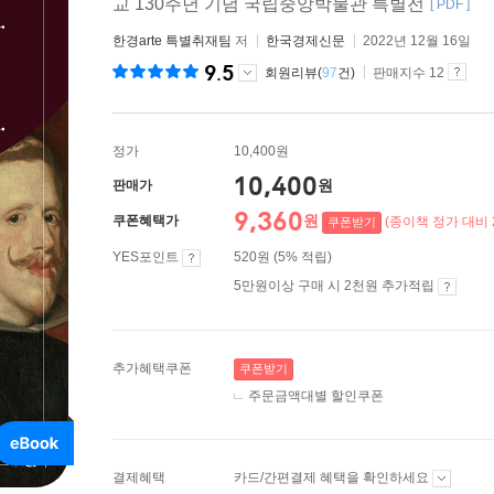
교 130주년 기념 국립중앙박물관 특별전
[ PDF ]
한경arte 특별취재팀
저
한국경제신문
2022년 12월 16일
9.5
회원리뷰(
97
건)
판매지수 12
정가
10,400원
10,400
원
판매가
9,360
원
쿠폰혜택가
(종이책 정가 대비 
쿠폰받기
YES포인트
520원 (5% 적립)
5만원이상 구매 시 2천원 추가적립
추가혜택쿠폰
쿠폰받기
주문금액대별 할인쿠폰
결제혜택
카드/간편결제 혜택을 확인하세요