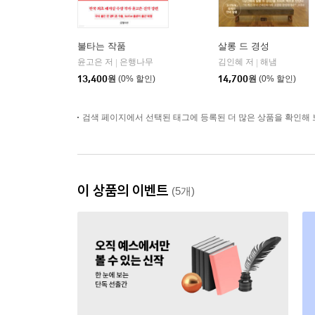
불타는 작품
살롱 드 경성
윤고은 저
은행나무
김인혜 저
해냄
|
|
13,400
원
(0% 할인)
14,700
원
(0% 할인)
검색 페이지에서 선택된 태그에 등록된 더 많은 상품을 확인해 
이 상품의 이벤트
(5개)