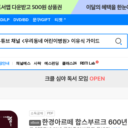
D/LP
DVD/BD
문구
/GIFT
티켓
독서유형검사
장안내
채널예스
사락
예스펀딩
클래스24
RBTI Lab
독서유형검사
크클 심야 독서 모임
OPEN
소득공제
PDF
한경아르떼 합스부르크 600년 
eBook