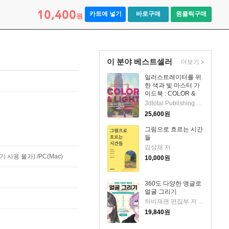
10,400
카트에 넣기
바로구매
원클릭구매
원
이 분야 베스트셀러
더보기
일러스트레이터를 위
한 색과 빛 마스터 가
이드북 : COLOR &
LIGHT
3dtotal Publishing 저/이수영 역
25,600
원
그림으로 흐르는 시간
들
김상채 저
사용 불가) /PC(Mac)
10,000
원
360도 다양한 앵글로
얼굴 그리기
하비재팬 편집부 저/김진아 역
19,840
원