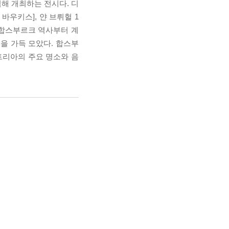
념해 개최하는 전시다. 디
바우키스], 얀 브뤼헐 1
는 합스부르크 역사부터 계
들을 가득 모았다. 합스부
트리아의 주요 명소와 음