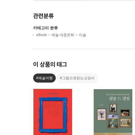
관련분류
카테고리 분류
eBook
예술 대중문화
미술
이 상품의 태그
#예술여행
#그림으로읽는교양서