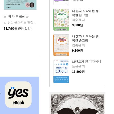
나 혼자 시작하는 행
복한 손그림
널 위한 문화예술
김충원 저
널 위한 문화예술 편집부 저
웨일북
|
9,800
원
11,760
원
(0% 할인)
나 혼자 시작하는 행
복한 손그림
김충원 저
9,100
원
브랜드가 된 디자이너
노선선 저
16,800
원