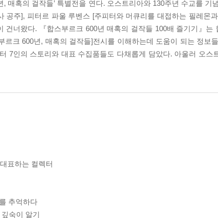
0년, 매혹의 걸작들’ 특별전을 연다. 오스트리아와 130주년 수교를 기
 공주], 피터르 파울 루벤스 [주피터와 머큐리를 대접하는 필레몬과 
점이 건너왔다. 『합스부르크 600년 매혹의 걸작들 100배 즐기기』
스부르크 600년, 매혹의 걸작들]전시를 이해하는데 도움이 되는 정보
렉터 7인의 스토리와 대표 수집품들도 다채롭게 담았다. 아울러 오스
를 대표하는 컬렉터
계’를 추억하다
관 깊숙이 알기