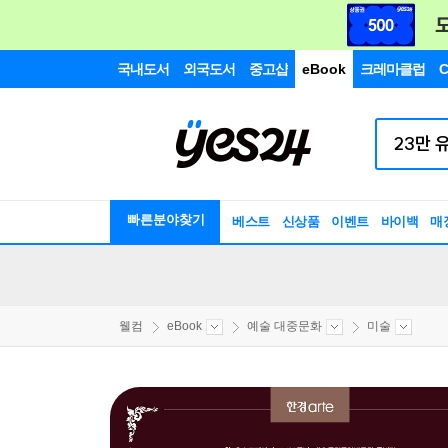
국내도서
외국도서
중고샵
eBook
크레마클럽
C
빠른분야찾기
베스트
신상품
이벤트
바이백
매
웰컴
eBook
예술 대중문화
미술