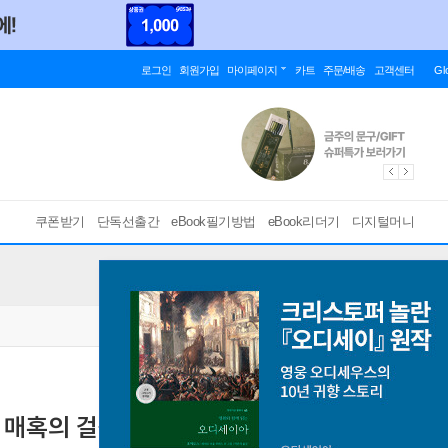
로그인
회원가입
마이페이지
카트
주문/배송
고객센터
Gl
쿠폰받기
단독선출간
eBook필기방법
eBook리더기
디지털머니
매혹의 걸작들 100배 즐기기
한·오스트리아 수