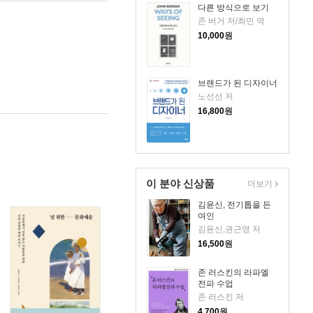
다른 방식으로 보기
존 버거 저/최민 역
10,000
원
브랜드가 된 디자이너
노선선 저
16,800
원
이 분야 신상품
더보기
김윤신, 전기톱을 든
여인
김윤신,권근영 저
16,500
원
존 러스킨의 라파엘
전파 수업
존 러스킨 저
4,700
원