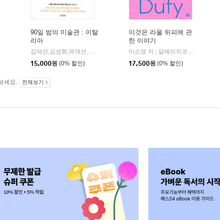
90일 밤의 미술관 : 이탈
이것은 라울 뒤피에 관
리아
한 이야기
김덕선,김성희,유재선,이영은 공저
동양북스(동양books)
이소영 저
알에이치코리아(RHK)
|
|
15,000
원
(0% 할인)
17,500
원
(0% 할인)
보세요.
전체보기