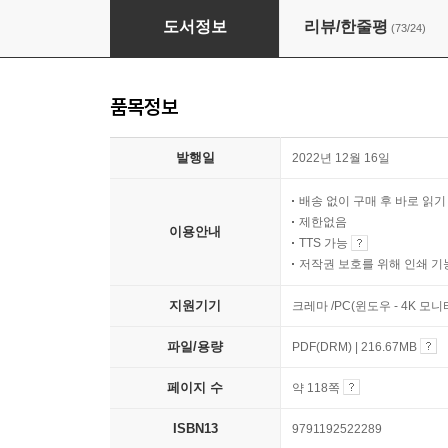
한경아르떼 합스부르크 600년 매혹의 걸작들 1
도서정보
리뷰/한줄평
(73/24)
품목정보
발행일
2022년 12월 16일
배송 없이 구매 후 바로 읽
제한없음
이용안내
TTS 가능
저작권 보호를 위해 인쇄 기
지원기기
크레마 /PC(윈도우 - 4K 모
파일/용량
PDF(DRM) | 216.67MB
페이지 수
약 118쪽
ISBN13
9791192522289