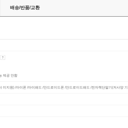
00배 즐기기
배송/반품/교환
기
능 제공 안함
니터 미지원) /아이폰 /아이패드 /안드로이드폰 /안드로이드패드 /전자책단말기(저사양 기기 