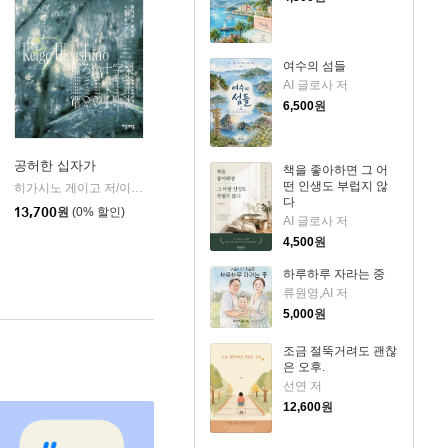
여수의 섬들
AI 글로사 저
6,500
원
공허한 십자가
책을 좋아하면 그 어
떤 인생도 부럽지 않
k)
히가시노 게이고 저/이선희 역
자음과모음
|
다
13,700
원
(0% 할인)
AI 글로사 저
4,500
원
하루하루 자라는 중
류원영,AI 저
5,000
원
조금 절뚝거려도 괜찮
은 오후.
선연 저
12,600
원