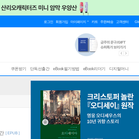
로그인
회원가입
마이페이지
카트
주문/배송
고객센터
Gl
쿠폰받기
단독선출간
eBook필기방법
eBook리더기
디지털머니
순간
[ EPUB ]