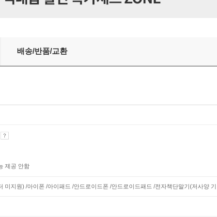
배송/반품/교환
기
능 제공 안함
니터 미지원) /아이폰 /아이패드 /안드로이드폰 /안드로이드패드 /전자책단말기(저사양 기기 