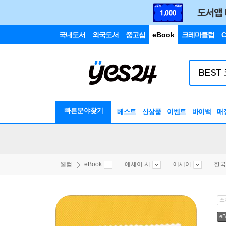
국내도서
외국도서
중고샵
eBook
크레마클럽
C
빠른분야찾기
베스트
신상품
이벤트
바이백
매
웰컴
eBook
에세이 시
에세이
한국
소
eB