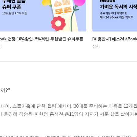
Book 전종 10%할인+5%적립 무한발급 슈퍼쿠폰
[이용안내] 예스24 eBo
시
상시
까?”
이, 스물아홉에 관한 힐링 에세이. 30대를 준비하는 마음을 12개월
·윤경혜·김승원·피현정·홍석천 총11명의 저자가 서툰 삶을 살아가