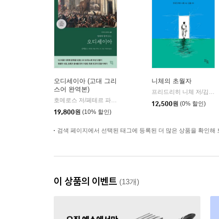
오디세이아 (고대 그리
니체의 초월자
스어 완역본)
프리드리히 니체 저/김철 편역
호메로스 저/페테르 파울 루벤스 그림/박문재 역
현대지성
|
12,500
원
(0% 할인)
19,800
원
(10% 할인)
검색 페이지에서 선택된 태그에 등록된 더 많은 상품을 확인해 
이 상품의 이벤트
(13개)