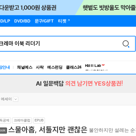
D/LP
DVD/BD
문구
/GIFT
티켓
독서유형검사
RBTI Lab
장안내
채널예스
사락
예스펀딩
클래스24
독서유형검사
AI 일문백답
의견 남기면 YES상품권!
 에세이
득공제
크레마클럽
EPUB
스물아홉, 서툴지만 괜찮은
불안하지만 설레는 
ook