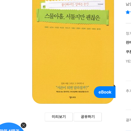
남
정
판
쿠
Y
추
미리보기
공유하기
결