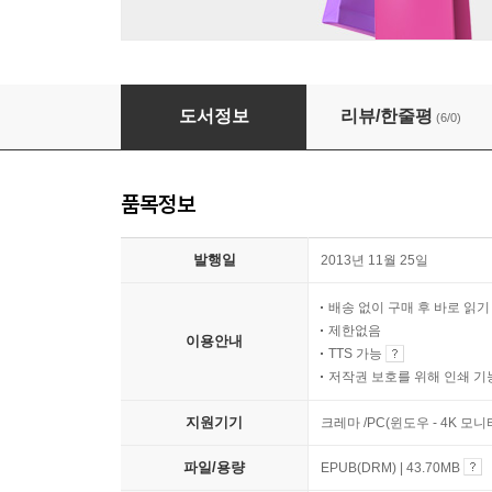
스물아홉, 서툴지만 괜찮은
도서정보
리뷰/한줄평
(6/0)
품목정보
발행일
2013년 11월 25일
배송 없이 구매 후 바로 읽
제한없음
이용안내
TTS 가능
저작권 보호를 위해 인쇄 기
지원기기
크레마 /PC(윈도우 - 4K 모
파일/용량
EPUB(DRM) | 43.70MB