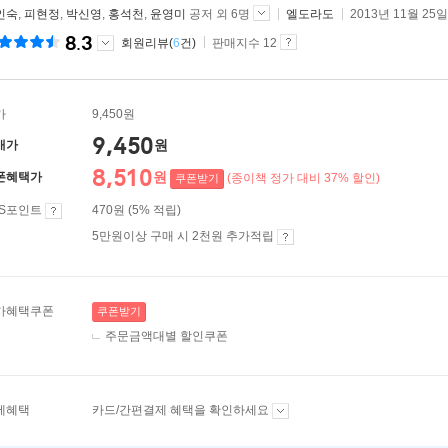
인숙
,
피현정
,
박신영
,
홍석천
,
윤영미
공저 외 6명
엘도라도
2013년 11월 25일
8.3
회원리뷰(
6
건)
판매지수 12
가
9,450원
9,450
원
매가
8,510
원
폰혜택가
(종이책 정가 대비 37% 할인)
쿠폰받기
ES포인트
470원 (5% 적립)
5만원이상 구매 시 2천원 추가적립
가혜택쿠폰
쿠폰받기
주문금액대별 할인쿠폰
제혜택
카드/간편결제 혜택을 확인하세요