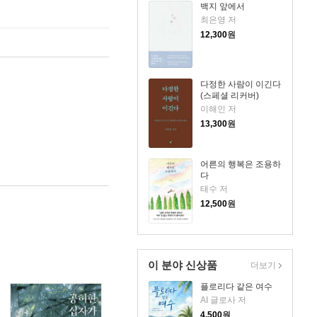
백지 앞에서
최은영 저
12,300
원
다정한 사람이 이긴다
(스페셜 리커버)
이해인 저
13,300
원
어른의 행복은 조용하
다
태수 저
12,500
원
이 분야 신상품
더보기
플로리다 같은 여수
AI 글로사 저
4,500
원