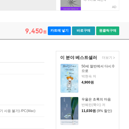
AD
9,450
카트에 넣기
바로구매
원클릭구매
원
이 분야 베스트셀러
더보기
50세 절반에서 다시 0
으로
박현숙 저
4,900
원
우울은 초록의 마음
반혜린(뿍이) 저
사용 불가) /PC(Mac)
11,030
원
(9% 할인)