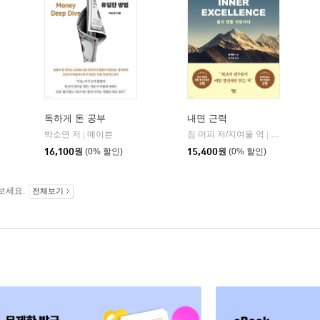
독하게 돈 공부
내면 근력
히읏
박소연 저
메이븐
짐 머피 저/지여울 역
윌북(willboo
|
|
|
16,100
원
(0% 할인)
15,400
원
(0% 할인)
보세요.
전체보기