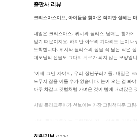
출판사 리뷰
크리스마스이브, 아이들을 찾아온 작지만 설레는 
내일은 크리스마스. 뤼시와 윌리스 남매는 창가에
믿기 때문이지요. 하지만 아무리 기다려도 눈이 내
도착합니다. 뤼시와 윌리스의 집을 꼭 닮은 작은 집
대모님의 선물도 그다지 위로가 되지 않는 모양입니
“이제 그만 자야지, 우리 장난꾸러기들. 내일은 
도무지 잠을 이룰 수가 없습니다. 눈이 오는 걸 봐야
아주 차갑고 깃털처럼 가벼운 것이 뺨에 내려앉은 
시빌 들라크루아가 선보이는 가장 그림책다운 그림
시빌 들라크루아는 그림책이 지닌 여백을 가장 잘
크리스마스를 기다리는 남매의 설레는 마음을 섬세하
회원리뷰
크리스마스이브에 일어난 작은 기적을 놀랍도록 
(12건)