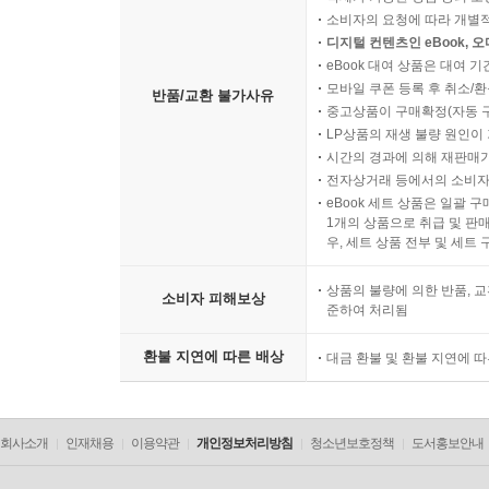
소비자의 요청에 따라 개별
디지털 컨텐츠인 eBook, 
eBook 대여 상품은 대여 기
모바일 쿠폰 등록 후 취소/환
반품/교환 불가사유
중고상품이 구매확정(자동 
LP상품의 재생 불량 원인이 기
시간의 경과에 의해 재판매가
전자상거래 등에서의 소비자
eBook 세트 상품은 일괄 
1개의 상품으로 취급 및 판매
우, 세트 상품 전부 및 세트
상품의 불량에 의한 반품, 교
소비자 피해보상
준하여 처리됨
환불 지연에 따른 배상
대금 환불 및 환불 지연에 
회사소개
인재채용
이용약관
개인정보처리방침
청소년보호정책
도서홍보안내