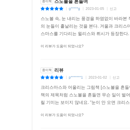
스노볼을 흔들며
종이책
g*****g
2023-01-05
신고
|
|
|
스노볼 속, 눈 내리는 풍경을 하염없이 바라본
의 눈들이 흩날리는 것을 본다. 겨울과 크리스
스마스를 기다리는 윌리스와 뤼시가 등장한다.
이 리뷰가 도움이 되었나요?
리뷰
종이책
p*******1
2023-01-02
신고
|
|
|
크리스마스와 어울리는 그림책 [스노볼을 흔들면
책의 제목처럼 스노볼을 흔들면 무슨 일이 벌어
릴 기미는 보이지 않네요. "눈이 안 오면 크리스
이 리뷰가 도움이 되었나요?