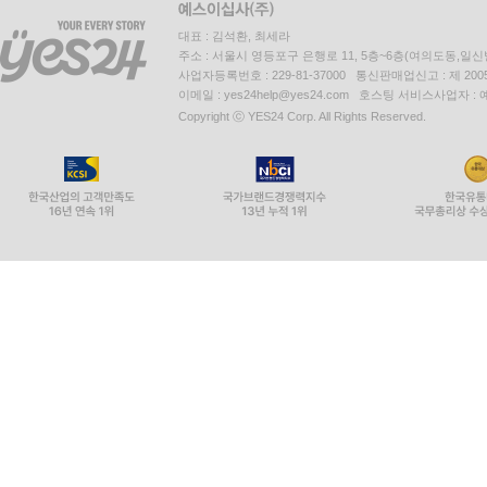
대표 : 김석환, 최세라
주소 : 서울시 영등포구 은행로 11, 5층~6층(여의도동,일신
사업자등록번호 : 229-81-37000 통신판매업신고 : 제 200
이메일 : yes24help@yes24.com 호스팅 서비스사업자 :
Copyright ⓒ YES24 Corp. All Rights Reserved.