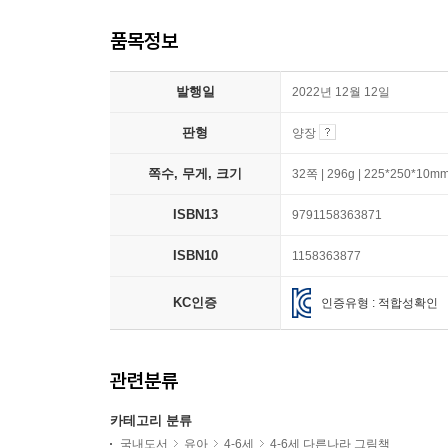
품목정보
발행일
2022년 12월 12일
판형
양장
쪽수, 무게, 크기
32쪽 | 296g | 225*250*10m
ISBN13
9791158363871
ISBN10
1158363877
KC인증
인증유형 : 적합성확인
관련분류
카테고리 분류
국내도서
유아
4-6세
4-6세 다른나라 그림책