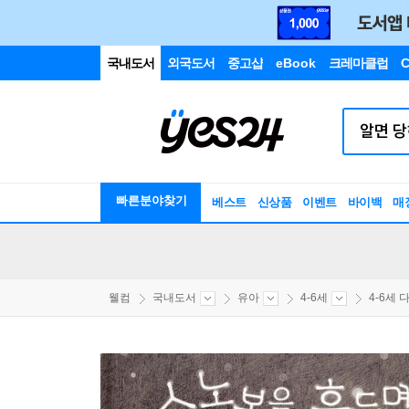
국내도서
외국도서
중고샵
eBook
크레마클럽
C
빠른분야찾기
베스트
신상품
이벤트
바이백
매
웰컴
국내도서
유아
4-6세
4-6세 다