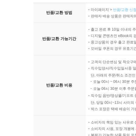
마이페이지 >
반품/교환 신청
반품/교환 방법
판매자 배송 상품은 판매자와
출고 완료 후 10일 이내의 
디지털 콘텐츠인 eBook의 
반품/교환 가능기간
중고상품의 경우 출고 완료일
모바일 쿠폰의 경우 유효기간(
고객의 단순변심 및 착오구
직수입양서/직수입일서중 일
단, 아래의 주문/취소 조건인
오늘 00시 ~ 06시 30분 
반품/교환 비용
오늘 06시 30분 이후 주문
직수입 음반/영상물/기프트 
단, 당일 00시~13시 사이
박스 포장은 택배 배송이 가
소비자의 책임 있는 사유로 
소비자의 사용, 포장 개봉에 
복제가 가능한 상품 등의 포장을 