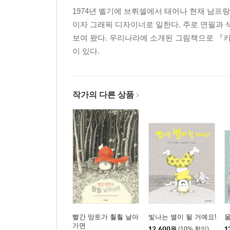
1974년 벨기에 브뤼셀에서 태어나 현재 남프
이자 그래픽 디자이너로 일한다. 주로 연필과
보여 왔다. 우리나라에 소개된 그림책으로 『키다
이 있다.
작가의 다른 상품
빨간 망토가 훨훨 날아
빛나는 별이 될 거예요!
울
가면
12,600
원
(10% 할인)
1