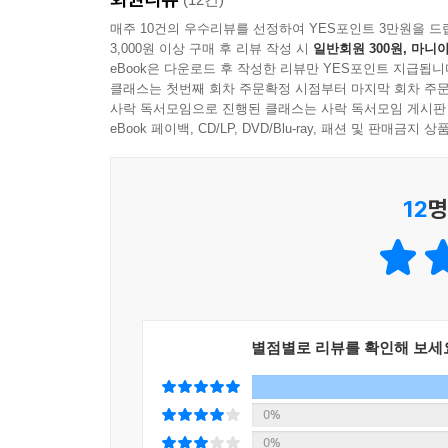
남매의 작은 방에 소복소복 쌓이는 눈, 그리고 눈을
매주 10건의 우수리뷰를 선정하여 YES포인트 3만원을 드
3,000원 이상 구매 후 리뷰 작성 시
일반회원 300원, 마니아
eBook은 다운로드 후 작성한 리뷰만 YES포인트 지급됩니
글 또한 많은 이야기를 하지 않습니다. 최소
클래스는 첫번째 회차 주문확정 시점부터 마지막 회차 주문
크리스마스이브의 기적을 보여 주기에 충분하지요.
사락 독서모임으로 진행된 클래스는 사락 독서모임 게시판
사이에 생각이 자라고 마음이 자라나지요. 그렇게
eBook 페이백, CD/LP, DVD/Blu-ray, 패션 및 판매금
봅니다.
12
명
별점별로 리뷰를 확인해 보세
0%
0%