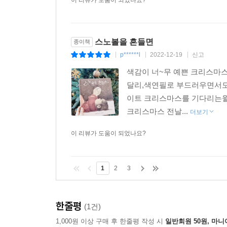
이 리뷰가 도움이 되었나요?
스노볼을 흔들면
종이책
p******l
2022-12-19
신고
|
|
|
색감이 너~무 예쁜 크리스마
달리,색연필로 부드러우면서도
이트 크리스마스를 기다리는윌리
크리스마스 전날...
더보기
이 리뷰가 도움이 되었나요?
1
2
3
한줄평
(1건)
1,000원 이상 구매 후 한줄평 작성 시
일반회원 50원, 마니