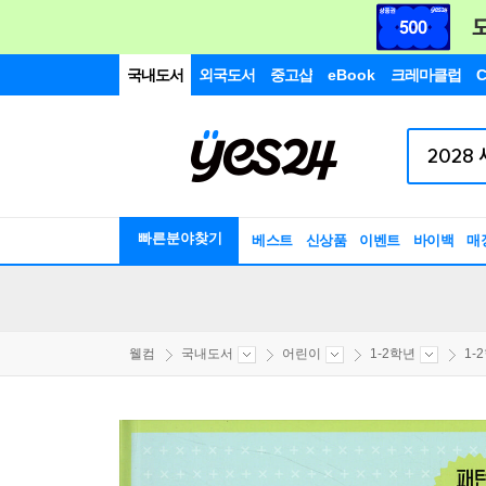
국내도서
외국도서
중고샵
eBook
크레마클럽
C
빠른분야찾기
베스트
신상품
이벤트
바이백
매
웰컴
국내도서
어린이
1-2학년
1-