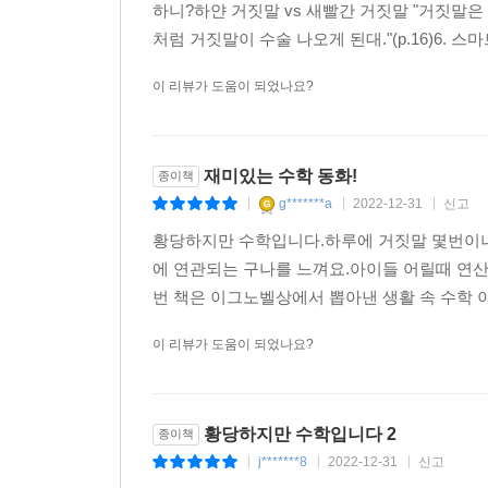
하니?하얀 거짓말 vs 새빨간 거짓말 "거짓말
처럼 거짓말이 수술 나오게 된대."(p.16)6. 스
이 리뷰가 도움이 되었나요?
재미있는 수학 동화!
종이책
g*******a
2022-12-31
신고
|
|
|
황당하지만 수학입니다.하루에 거짓말 몇번이나
에 연관되는 구나를 느껴요.아이들 어릴때 연산
번 책은 이그노벨상에서 뽑아낸 생활 속 수학 이
이 리뷰가 도움이 되었나요?
황당하지만 수학입니다 2
종이책
j*******8
2022-12-31
신고
|
|
|