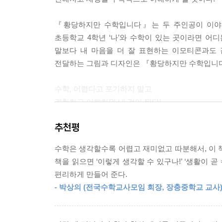
『황당하지만 수학입니다』는 두 주인공이 이야기
초등학교 4학년 ‘나’와 수학이 있는 곳이라면 어디
말보다 내 마음을 더 잘 표현하는 이모티콘과도 
전달하는 그림과 디자인은 『황당하지만 수학입니다』
수학, 어렵다고 포기하지 말고
경험하고 이해하면 내 것이 된다!
추천평
『황당하지만 수학입니다』에서 다루는 내용은 기
스스로 혼자서 끝까지 읽어낼 수 있다. 읽는 데서
수학은 생각할수록 어렵고 재미없고 따분해서, 이 책의
출발한 『황당하지만 수학입니다』시리즈는 수학적 
책을 읽으면 ‘이렇게 생각할 수 있구나!’ ‘생활이 
편리하게 만들어 준다.
1. 수학은 어디에나 있다!
- 박상의 (전국수학교사모임 회장, 장충중학교 교사
수학은 교과서나 어려운 책이나 연구실, 컴퓨터 속에
모든 것에 수학 공식과 원리가 숨어 있다.