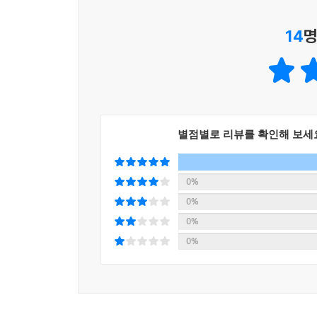
사실, 역대 이그노벨상 수상 연구 중 수학상은 손에
자연스럽게 수학을 만나게 된다. 2016년 심리학상
14
명
만나서 이해하게 되고, 2021년 역학상을 받은
경험하며 패턴의 함을 깨닫게 된다.
『황당하지만 수학입니다』 시리즈는 수와 연산 편
나타났다!』, 규칙성과 함수 편 『어디가 제일 못 
별점별로 리뷰를 확인해 보세
사이로 거꾸로 본 적 있니?』(이상 가제)을 순차적
0%
0%
0%
0%