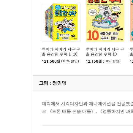
루아와 파이의 지구 구
루아와 파이의 지구 구
루
출 용감한 수학 1~10
출 용감한 수학 10
출
세트
121,500
원
(10% 할인)
12,150
원
(10% 할인)
1
그림 :
정민영
대학에서 시각디자인과 애니메이션을 전공했습니
로 《토론 배틀 논술 배틀》, 《엉뚱하지만 과