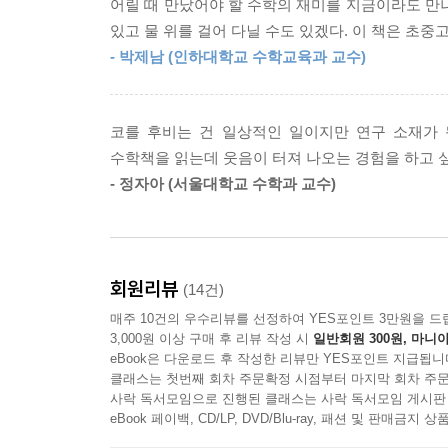
어릴 때 만났어야 할 수학의 재미를 지금이라도 만나
2. 수학 역시 엉뚱한 상상에서 출발했다!
있고 물 위를 걸어 다닐 수도 있겠다. 이 책은 초
지금까지 수학의 원리라고 밝혀진 것이나 공식은 모
- 박제남 (인하대학교 수학교육과 교수)
간단하게 정리하려는 노력에서 출발했다. 작은 호기
원리로 입증된 것이다.
코를 후비는 건 일상적인 일이지만 연구 소재가 
3. 수학은 이해하면 쉬워지고 쉬워지면 좋아진다!
수학책을 읽는데 웃음이 터져 나오는 경험을 하고 싶
수학을 어려워하는 아이들도 재미있고 친근한 주제로
- 정자아 (서울대학교 수학과 교수)
엉뚱한 상상, 괴짜 연구의 대명사 이그노벨상으로
말랑말랑한 수학을 만나다!
회원리뷰
(14건)
『황당하지만 수학입니다』 는 『엉뚱하지만 과
매주 10건의 우수리뷰를 선정하여 YES포인트 3만원을 드
재구성했다. 이그노벨상은 하버드 대학교 유머 과
3,000원 이상 구매 후 리뷰 작성 시
일반회원 300원, 마니아
노벨상을 패러디해서 1991년 제정한 상으로, 물리, 
eBook은 다운로드 후 작성한 리뷰만 YES포인트 지급됩니
클래스는 첫번째 회차 주문확정 시점부터 마지막 회차 주문
웃게 하거나 생각하게 만드는 연구를 해서, 과학
사락 독서모임으로 진행된 클래스는 사락 독서모임 게시판
여기에서 그치는 것이 아니라 ‘과학이 재미있구나!’ ‘
eBook 페이백, CD/LP, DVD/Blu-ray, 패션 및 판매금