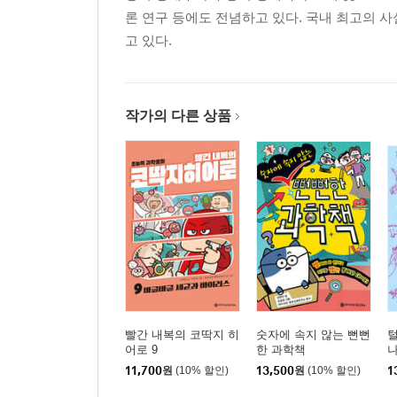
론 연구 등에도 전념하고 있다. 국내 최고의 
고 있다.
작가의 다른 상품
빨간 내복의 코딱지 히
숫자에 속지 않는 뻔뻔
털
어로 9
한 과학책
나
험
11,700
원
(10% 할인)
13,500
원
(10% 할인)
1