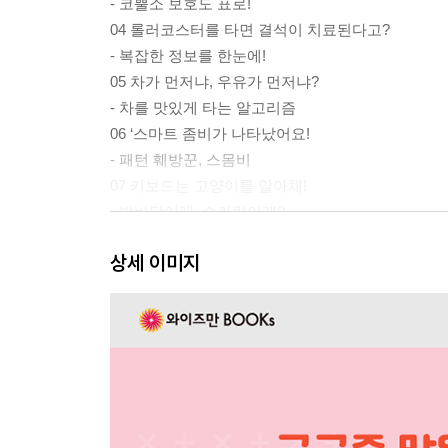
- 코뿔소 보호도 표로!
04 롤러코스터를 타면 결석이 치료된다고?
- 복잡한 정보를 한눈에!
05 차가 먼저냐, 우유가 먼저냐?
- 차를 맛있게 타는 알고리즘
06 ‘스마트 좀비가 나타났어요!
- 패턴 훼방꾼, 스몸비
07 키보드는 고양이를 알아채!
- 발바닥이게, 손가락이게?
08 차에 붙은 그 찐득한 것
상세 이미지
- 패턴을 찾으려면 빅
09 왜 내가 서 있는 줄만 길까?
- 모든 가능성을 봐야 해!
10 사과와 피부의 공통점은?
- 주름의 패턴을 알려 주는 방정식