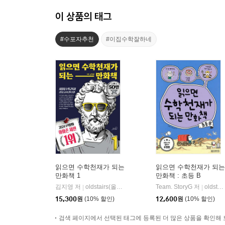
이 상품의 태그
#수포자추천
#이집수학잘하네
읽으면 수학천재가 되는
읽으면 수학천재가 되는
만화책 1
만화책 : 초등 B
김지영 저
oldstairs(올드스테어즈)
Team. StoryG 저
oldstairs(올드스테어즈)
|
|
15,300
원
(10% 할인)
12,600
원
(10% 할인)
검색 페이지에서 선택된 태그에 등록된 더 많은 상품을 확인해 