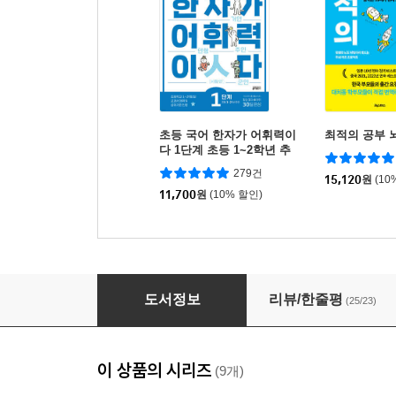
초등 국어 한자가 어휘력이
최적의 공부 
다 1단계 초등 1~2학년 추
천
279건
15,120
원
(10
11,700
원
(10% 할인)
읽으면 수학천재가 되는 만화책 : 초등 B
도서정보
리뷰/한줄평
(25/23)
이 상품의 시리즈
(9개)