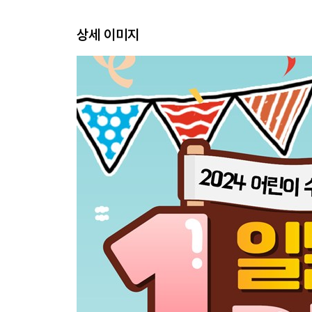
- 원의 둘레
상세 이미지
- 원의 넓이
5. 원의 신비
- 원 속의 직각삼각형
- 원주각과 중심각