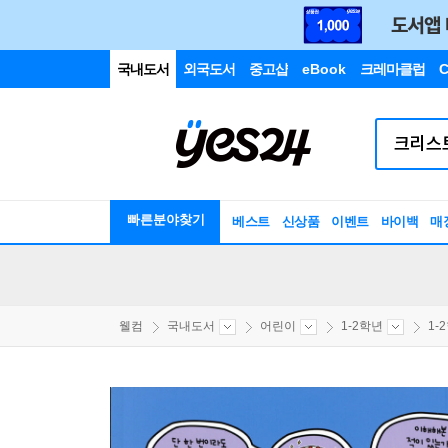
국내도서
외국도서
중고샵
eBook
크레마클럽
C
빠른분야찾기
베스트
신상품
이벤트
바이백
매
웰컴
국내도서
어린이
1-2학년
1-